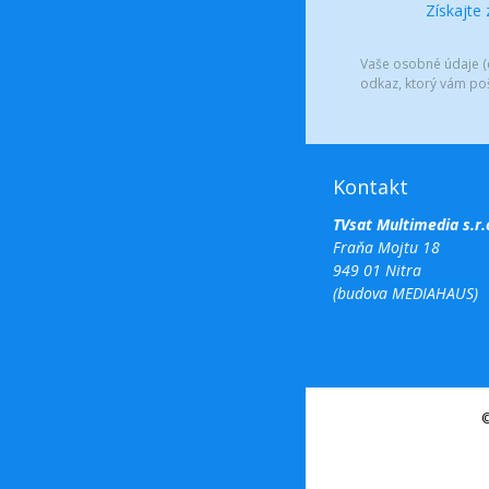
Získajte
Vaše osobné údaje (e
odkaz, ktorý vám po
Kontakt
TVsat Multimedia s.r.
Fraňa Mojtu 18
949 01 Nitra
(budova MEDIAHAUS)
©