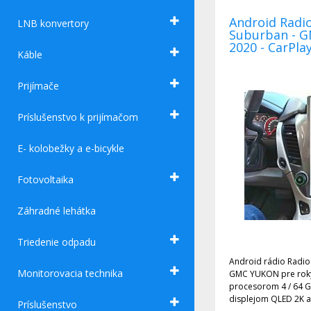
Android Radi
LNB konvertory
Suburban - 
2020 - CarPla
Káble
Prijímače
Príslušenstvo k prijímačom
E- kolobežky a e-bicykle
Fotovoltaika
Záhradné lehátka
Triedenie odpadu
Android rádio Radio Chev
Monitorovacia technika
GMC YUKON pre roky 2014-2020 s rýchlym
procesorom 4 / 64 
displejom QLED 2K a systémom ANDROID 14 +
Príslušenstvo