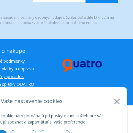
 a zásadami ochrany osobných údajov. Súhlas potvrdíte kliknutím na
 kliknutím na odkaz z ktoréhokoľvek informačného emailu.
 o nákupe
é podmienky
 platby a doprava
ný poriadok
a splátky QUATRO
Vaše nastavenie cookies
nosti WEBYGROUP • dbart
zvyšovanie návštevnosti
•
 cookie nám pomáhajú pri poskytovaní služieb pre vás.
jú spoznať a zapamätať si vaše preferencie.