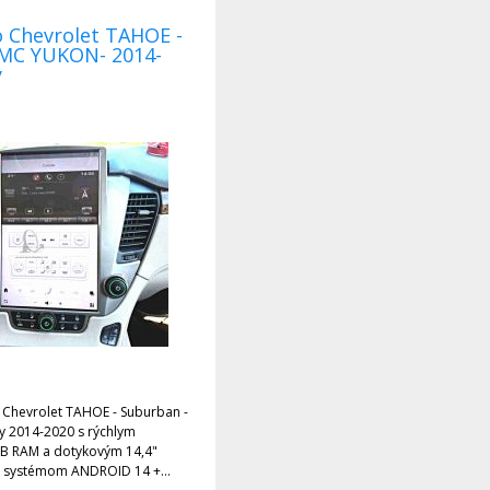
o Chevrolet TAHOE -
GMC YUKON- 2014-
y
rolet TAHOE - Suburban -
GB RAM a dotykovým 14,4"