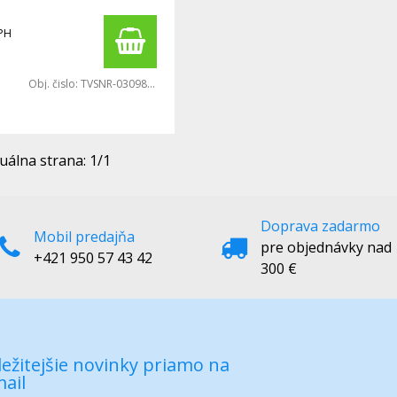
PH
Obj. čislo:
TVSNR-03098446
uálna strana:
1
/
1
Doprava zadarmo
Mobil predajňa
pre objednávky nad
+421 950 57 43 42
300 €
ežitejšie novinky priamo na
ail