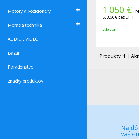
mapy Gratis
1 050
€
Motory a pozicionéry
s D
853,66 €
bez DPH
Meracia technika
Skladom
AUDIO , VIDEO
Bazár
Produkty:
1
| Akt
Poradenstvo
značky produktov
Najdôl
váš em