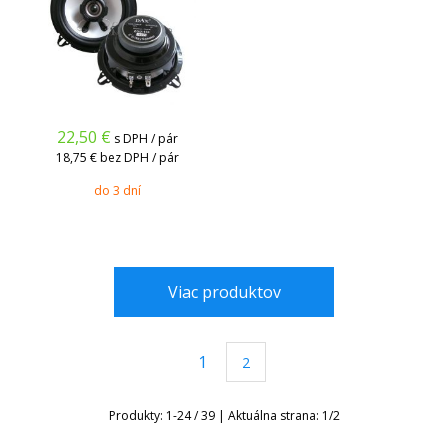
22,50
€
s DPH / pár
18,75 €
bez DPH / pár
do 3 dní
Viac produktov
1
2
Produkty:
1
-
24
/
39
| Aktuálna strana:
1
/
2