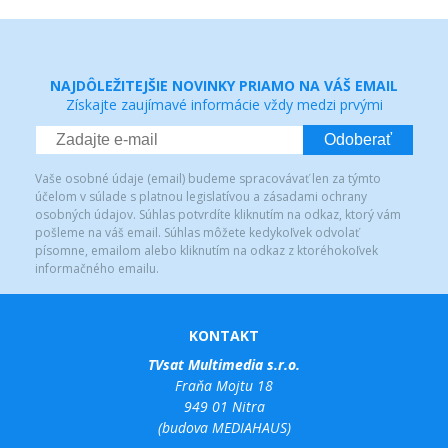
NAJDÔLEŽITEJŠIE NOVINKY PRIAMO NA VÁŠ EMAIL
Získajte zaujímavé informácie vždy medzi prvými
Odoberať
Vaše osobné údaje (email) budeme spracovávať len za týmto
účelom v súlade s platnou legislatívou a zásadami ochrany
osobných údajov. Súhlas potvrdíte kliknutím na odkaz, ktorý vám
pošleme na váš email. Súhlas môžete kedykoľvek odvolať
písomne, emailom alebo kliknutím na odkaz z ktoréhokoľvek
informačného emailu.
KONTAKT
TVsat Multimedia s.r.o.
Fraňa Mojtu 18
949 01 Nitra
(budova MEDIAHAUS)