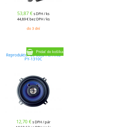
53,87
€
s DPH / ks
44,89 €
bez DPH / ks
do 3 dní
Reproduktor do auta PEIYING
PY-1310C
12,70
€
s DPH / pár