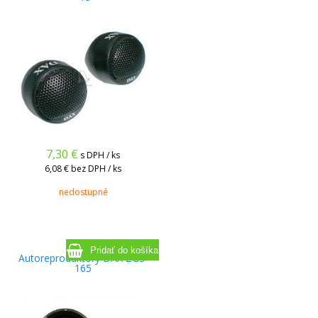
7,30
€
s DPH / ks
6,08 €
bez DPH / ks
nedostupné
Autoreproduktory DAX ZGS-
165