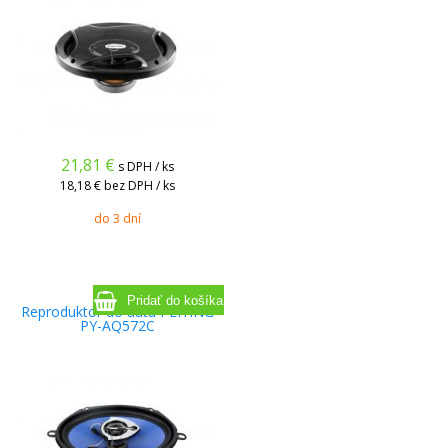
21,81
€
s DPH / ks
18,18 €
bez DPH / ks
do 3 dní
Reproduktor do auta PEIYING
PY-AQ572C