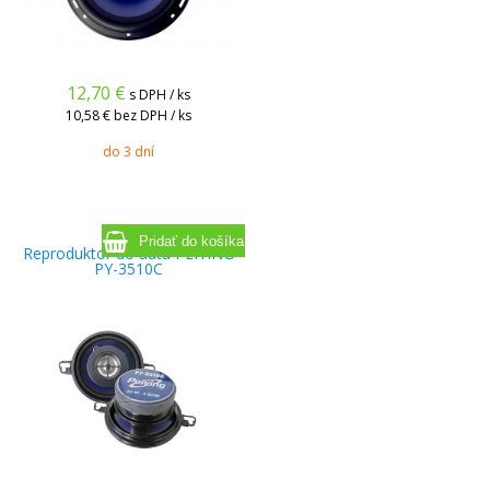
12,70
€
s DPH / ks
10,58 €
bez DPH / ks
do 3 dní
Reproduktor do auta PEIYING
PY-3510C