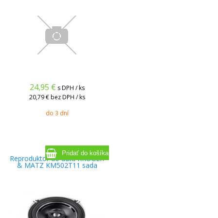
24,95
€
s DPH / ks
20,79 €
bez DPH / ks
do 3 dní
Reproduktor do auta KRUGER
& MATZ KM502T11 sada