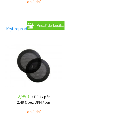
do 3 dní
Kryt reproduktora DAX M-130
2,99
€
s DPH / pár
2,49 €
bez DPH / pár
do 3 dní