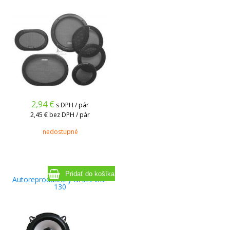
2,94
€
s DPH / pár
2,45 €
bez DPH / pár
nedostupné
Autoreproduktory DAX ZGD-
130