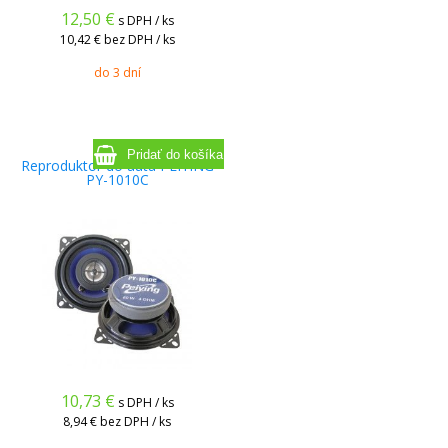
12,50
€
s DPH / ks
10,42 €
bez DPH / ks
do 3 dní
Reproduktor do auta PEIYING
PY-1010C
10,73
€
s DPH / ks
8,94 €
bez DPH / ks