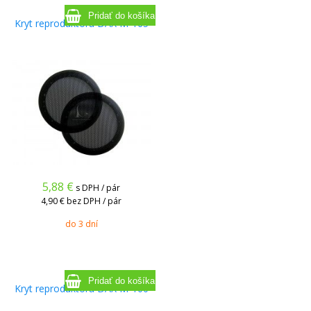
Kryt reproduktora DAX M-165
5,88
€
s DPH / pár
4,90 €
bez DPH / pár
do 3 dní
Kryt reproduktora DAX M-100