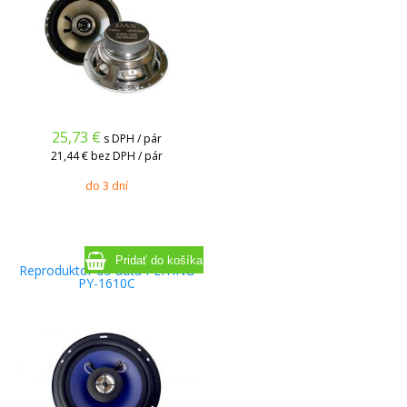
25,73
€
s DPH / pár
21,44 €
bez DPH / pár
do 3 dní
Reproduktor do auta PEIYING
PY-1610C