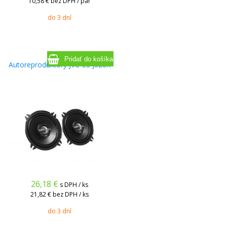
10,58 €
bez DPH / pár
do 3 dní
Autoreproduktory JVC CS J520X
26,18
€
s DPH / ks
21,82 €
bez DPH / ks
do 3 dní