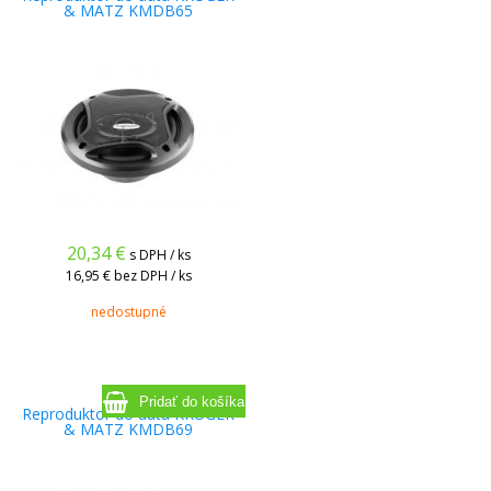
& MATZ KMDB65
20,34
€
s DPH / ks
16,95 €
bez DPH / ks
nedostupné
Reproduktor do auta KRUGER
& MATZ KMDB69