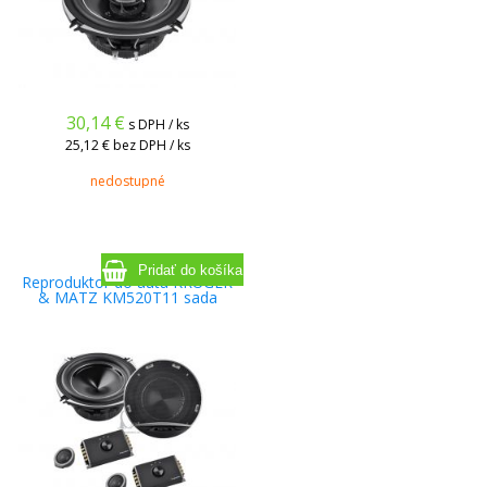
30,14
€
s DPH / ks
25,12 €
bez DPH / ks
nedostupné
Reproduktor do auta KRUGER
& MATZ KM520T11 sada