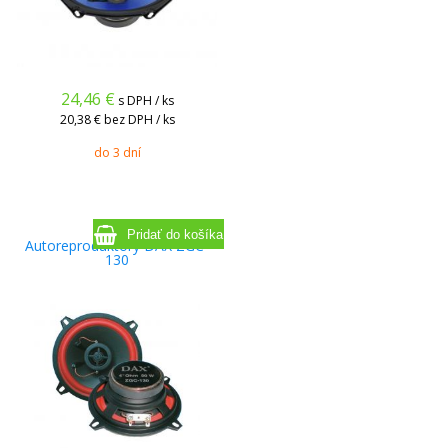
24,46
€
s DPH / ks
20,38 €
bez DPH / ks
do 3 dní
Autoreproduktory DAX ZGC-
130