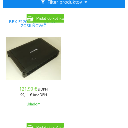
Filter produktov
BBX-F1200 - 4-KANÁLOVÝ
ZOSILŇOVAČ
121,90
€
s DPH
99,11 €
bez DPH
Skladom