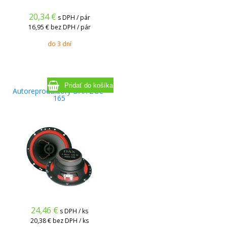
20,34
€
s DPH / pár
16,95 €
bez DPH / pár
do 3 dní
Autoreproduktory DAX ZGC-
165
24,46
€
s DPH / ks
20,38 €
bez DPH / ks