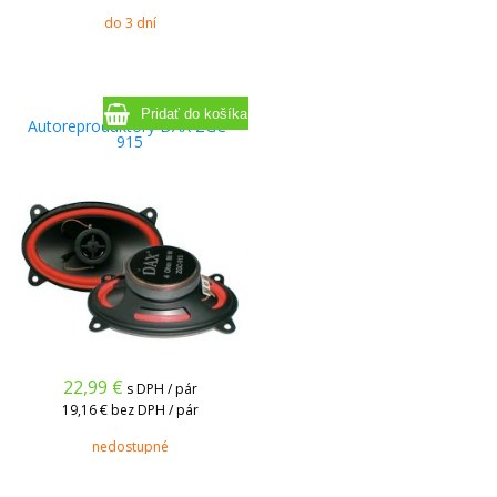
do 3 dní
Autoreproduktory DAX ZGC-
915
22,99
€
s DPH / pár
19,16 €
bez DPH / pár
nedostupné