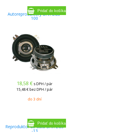
Autoreproduktory DAX ZGS-
100
18,58
€
s DPH / pár
15,48 €
bez DPH / pár
do 3 dní
Reproduktor do auta DAX ZGS
-13