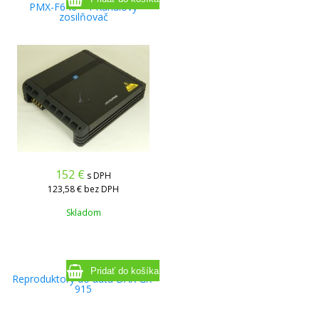
PMX-F640 - 4-Kanálový
zosilňovač
152
€
s DPH
123,58 €
bez DPH
Skladom
Reproduktory do auta DAX GX-
915