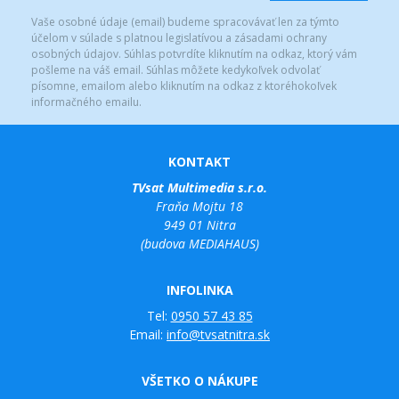
Vaše osobné údaje (email) budeme spracovávať len za týmto
účelom v súlade s platnou legislatívou a zásadami ochrany
osobných údajov. Súhlas potvrdíte kliknutím na odkaz, ktorý vám
pošleme na váš email. Súhlas môžete kedykoľvek odvolať
písomne, emailom alebo kliknutím na odkaz z ktoréhokoľvek
informačného emailu.
KONTAKT
TVsat Multimedia s.r.o.
Fraňa Mojtu 18
949 01 Nitra
(budova MEDIAHAUS)
INFOLINKA
Tel:
0950 57 43 85
Email:
info@tvsatnitra.sk
VŠETKO O NÁKUPE