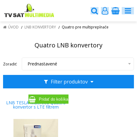
ÚVOD
LNB KONVERTORY
Quatro pre multiprepínače
Quatro LNB konvertory
Prednastavené
Zoradiť:
Filter produktov
LNB TESLA Multifeed Quattro
konvertor s LTE filtrem