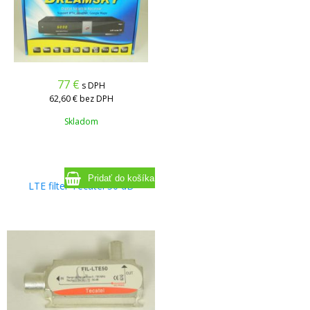
77
€
s DPH
62,60 €
bez DPH
Skladom
LTE filter Tecatel 50 dB