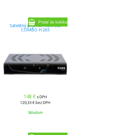
Satelitný prijímač Viark Sat
COMBO H.265
148
€
s DPH
120,33 €
bez DPH
Skladom