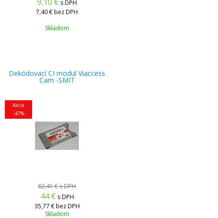
9,10
€
s DPH
7,40 €
bez DPH
Skladom
Dekódovací CI modul Viaccess
Cam -SMIT
Akcia
-47%
82,41 €
s DPH
44
€
s DPH
35,77 €
bez DPH
Skladom