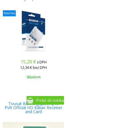
Novinka
15,20
€
s DPH
12,36 €
bez DPH
Skladom
Tivusat BOX Digiquest Q10
PVR Official HD Italian Receiver
and Card