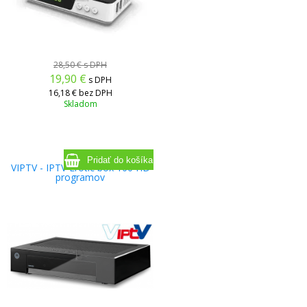
28,50 €
s DPH
19,90
€
s DPH
16,18 €
bez DPH
Skladom
VIPTV - IPTV Erotic box 100 HD
programov