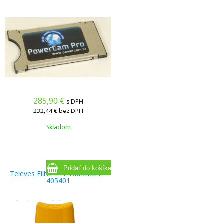
285,90
€
s DPH
232,44 €
bez DPH
Skladom
Televes Filter LTE NanoKom -
405401