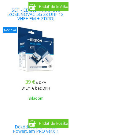
SET - EDISION MAK-300
ZOSILŇOVAČ 5G 2x UHF 1x
VHF+ FM + ZDROJ
Novinka
39
€
s DPH
31,71 €
bez DPH
Skladom
Dekódovací CI modul
PowerCam PRO ver.6.1