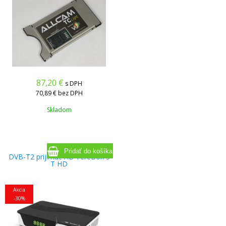
87,20
€
s DPH
70,89 €
bez DPH
Skladom
DVB-T2 prijímač AB TereBox 3
T HD
Akcia
-30%