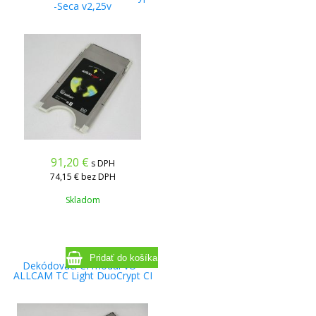
-Seca v2,25v
91,20
€
s DPH
74,15 €
bez DPH
Skladom
Dekódovací CI modul VU+
ALLCAM TC Light DuoCrypt CI