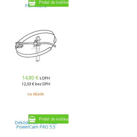
FM Anténa
14,80
€
s DPH
12,03 €
bez DPH
na sklade
Dekódovací CI modul
PowerCam PRO 5.5