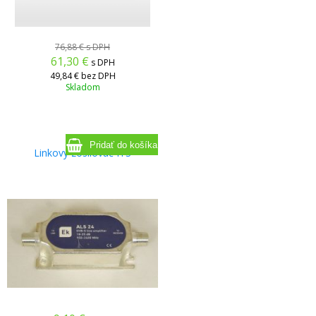
76,88 €
s DPH
61,30
€
s DPH
49,84 €
bez DPH
Skladom
Linkový zosilovač ITS