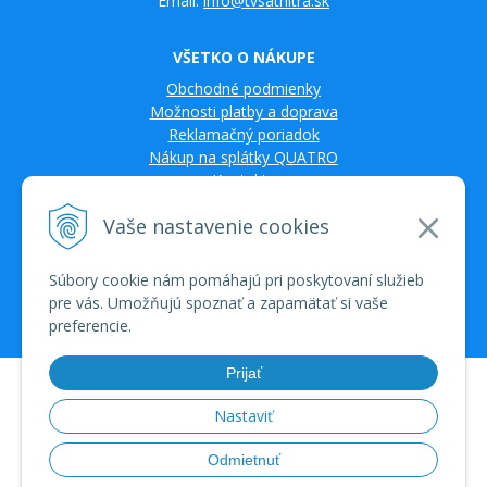
Email:
info@tvsatnitra.sk
VŠETKO O NÁKUPE
Obchodné podmienky
Možnosti platby a doprava
Reklamačný poriadok
Nákup na splátky QUATRO
Kontakty
Vaše nastavenie cookies
Súbory cookie nám pomáhajú pri poskytovaní služieb
pre vás. Umožňujú spoznať a zapamätať si vaše
preferencie.
Prijať
© 2026 TV SAT Multimédiá • tvorba eshopu cez UNIobchod, webhosting
spoločnosti WEBYGROUP • dbart
zvyšovanie návštevnosti
•
Nastaviť
Odmietnuť