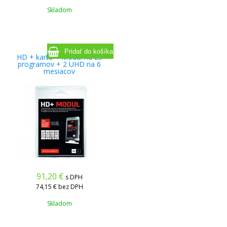
Skladom
HD + karta + Modul na 23
programov + 2 UHD na 6
mesiacov
91,20
€
s DPH
74,15 €
bez DPH
Skladom