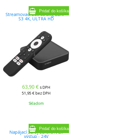
Streamovací box Strong LEAP-
S3 4K, ULTRA HD
63,90
€
s DPH
51,95 €
bez DPH
Skladom
Napájací zdroj EDISION 2x
výstup - 24V