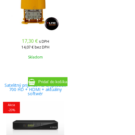
17,30
€
s DPH
14,07 €
bez DPH
Skladom
Satelitný prijímač AB Cryptobox
700 HD + HDMI + aktuálny
softwér
Akcia
-20%