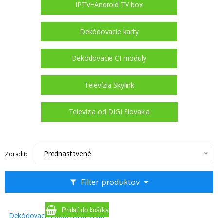
IPTV+Android TV box
Dekódovacie karty
Dekódovacie CI moduly
Televízia Skylink
Televízia od DIGI Slovakia
Prednastavené
Zoradiť:
Filter produktov
Dekódovací modul AstonCrypt