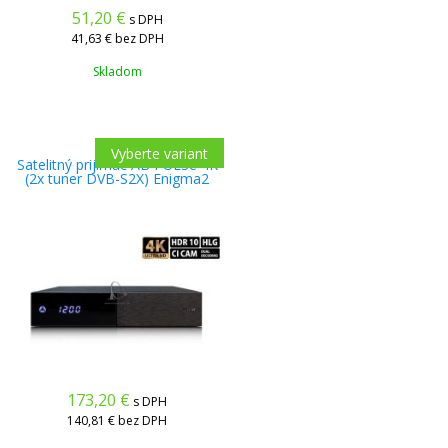
51,20
€
s DPH
41,63 €
bez DPH
Skladom
Vyberte variant
Satelitný prijimac AB PULSe 4K
(2x tuner DVB-S2X) Enigma2
173,20
€
s DPH
140,81 €
bez DPH