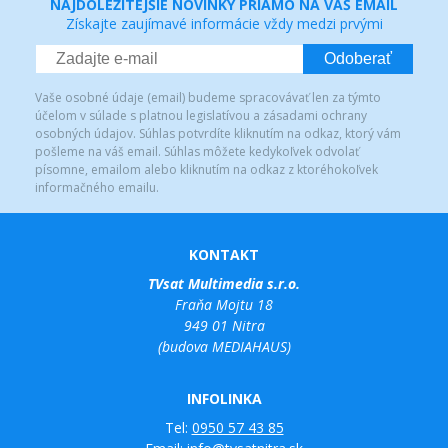
NAJDÔLEŽITEJŠIE NOVINKY PRIAMO NA VÁŠ EMAIL
Získajte zaujímavé informácie vždy medzi prvými
Odoberať
Vaše osobné údaje (email) budeme spracovávať len za týmto
účelom v súlade s platnou legislatívou a zásadami ochrany
osobných údajov. Súhlas potvrdíte kliknutím na odkaz, ktorý vám
pošleme na váš email. Súhlas môžete kedykoľvek odvolať
písomne, emailom alebo kliknutím na odkaz z ktoréhokoľvek
informačného emailu.
KONTAKT
TVsat Multimedia s.r.o.
Fraňa Mojtu 18
949 01 Nitra
(budova MEDIAHAUS)
INFOLINKA
Tel:
0950 57 43 85