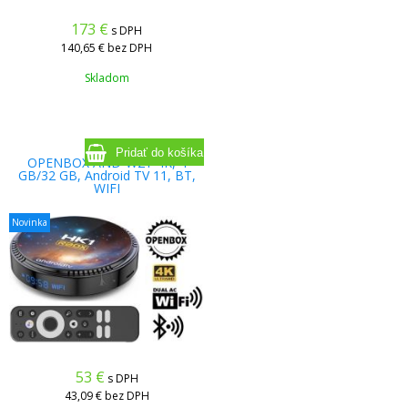
173
€
s DPH
140,65 €
bez DPH
Skladom
OPENBOX AND-W2T 4K, 4
GB/32 GB, Android TV 11, BT,
WIFI
Novinka
53
€
s DPH
43,09 €
bez DPH