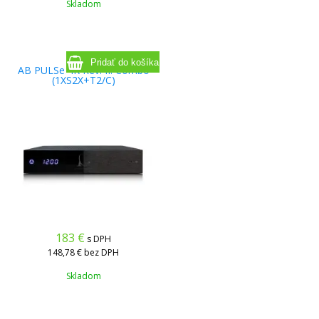
Skladom
AB PULSe 4K Rev. II. Combo
(1XS2X+T2/C)
183
€
s DPH
148,78 €
bez DPH
Skladom