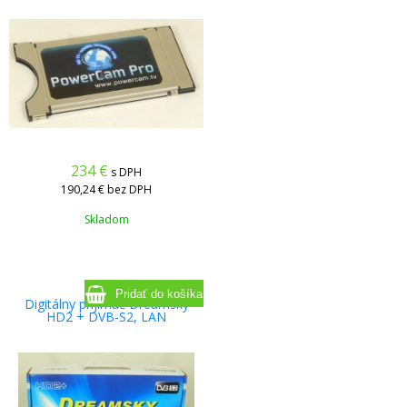
234
€
s DPH
190,24 €
bez DPH
Skladom
Digitálny prijímač Dreamsky
HD2 + DVB-S2, LAN