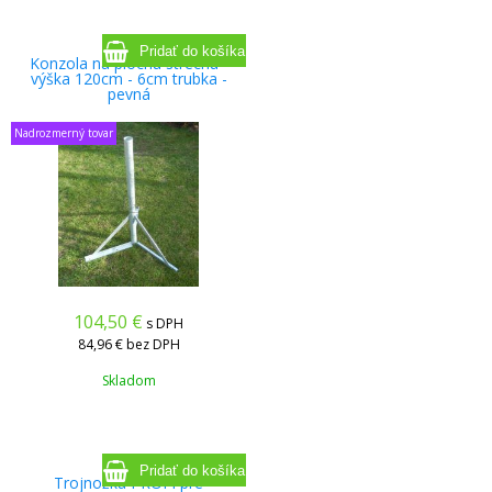
Konzola na plochú strechu -
výška 120cm - 6cm trubka -
pevná
Nadrozmerný tovar
104,50
€
s DPH
84,96 €
bez DPH
Skladom
Trojnožka PROFI pre