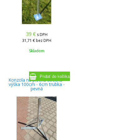
39
€
s DPH
31,71 €
bez DPH
Skladom
Konzola na plochú strechu -
výška 100cm - 6cm trubka -
pevná