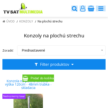
ÚVOD
KONZOLY
Na plochú strechu
Konzoly na plochú strechu
Prednastavené
Zoradiť:
Filter produktov
Konzola na plochú strechu -
výška 120cm - 48mm trubka -
skladacia
Nadrozmerný tovar