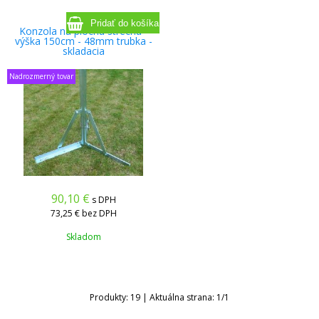
Konzola na plochú strechu -
výška 150cm - 48mm trubka -
skladacia
Nadrozmerný tovar
90,10
€
s DPH
73,25 €
bez DPH
Skladom
Produkty:
19
| Aktuálna strana:
1
/
1