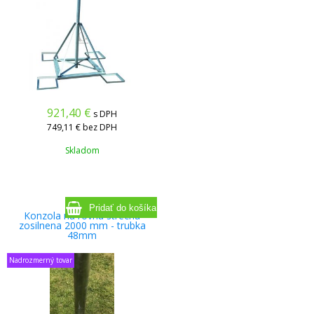
921,40
€
s DPH
749,11 €
bez DPH
Skladom
Konzola na rovnu strechu
zosilnena 2000 mm - trubka
48mm
Nadrozmerný tovar