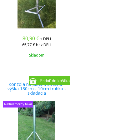
80,90
€
s DPH
65,77 €
bez DPH
Skladom
Konzola na plochú strechu -
výška 180cm - 10cm trubka -
skladacia
Nadrozmerný tovar