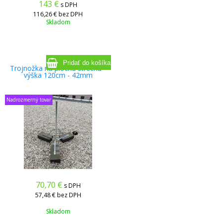
143
€
s DPH
116,26 €
bez DPH
Skladom
Trojnožka na plochú strechu -
výška 120cm - 42mm
Nadrozmerný tovar
70,70
€
s DPH
57,48 €
bez DPH
Skladom