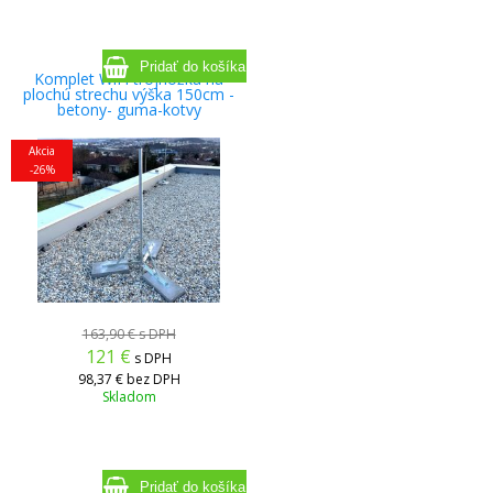
Komplet WiFi trojnožka na
plochú strechu výška 150cm -
betony- guma-kotvy
Akcia
-26%
163,90 €
s DPH
121
€
s DPH
98,37 €
bez DPH
Skladom