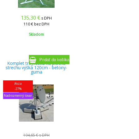
135,30
€
s DPH
110 €
bez DPH
Skladom
Komplet trojnožka na plochú
strechu výška 120cm - betony-
guma
Akcia
-27%
Nadrozmerný tovar
194,65 €
s DPH