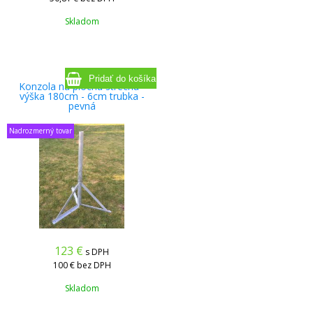
Skladom
Konzola na plochú strechu -
výška 180cm - 6cm trubka -
pevná
Nadrozmerný tovar
123
€
s DPH
100 €
bez DPH
Skladom