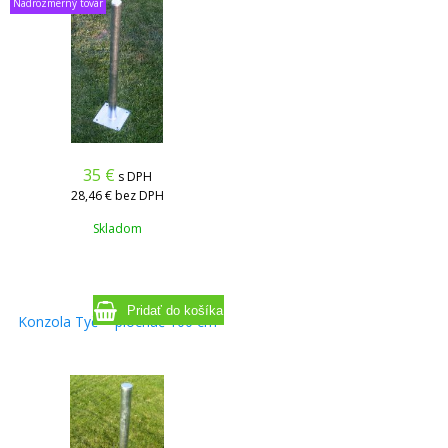
Nadrozmerný tovar
35
€
s DPH
28,46 €
bez DPH
Skladom
Konzola Tyč + plochač 100 cm