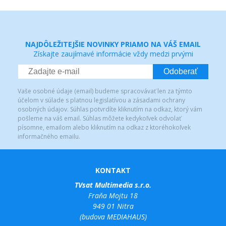
NAJDÔLEŽITEJŠIE NOVINKY PRIAMO NA VÁŠ EMAIL
Získajte zaujímavé informácie vždy medzi prvými
Odoberať
Vaše osobné údaje (email) budeme spracovávať len za týmto
účelom v súlade s platnou legislatívou a zásadami ochrany
osobných údajov. Súhlas potvrdíte kliknutím na odkaz, ktorý vám
pošleme na váš email. Súhlas môžete kedykoľvek odvolať
písomne, emailom alebo kliknutím na odkaz z ktoréhokoľvek
informačného emailu.
KONTAKT
TVsat Multimedia s.r.o.
Fraňa Mojtu 18
949 01 Nitra
(budova MEDIAHAUS)