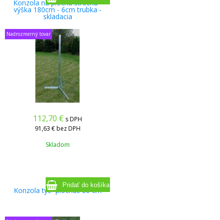
Konzola na plochú strechu -
výška 180cm - 6cm trubka -
skladacia
Nadrozmerný tovar
112,70
€
s DPH
91,63 €
bez DPH
Skladom
Konzola tyč+plocháč 80 cm