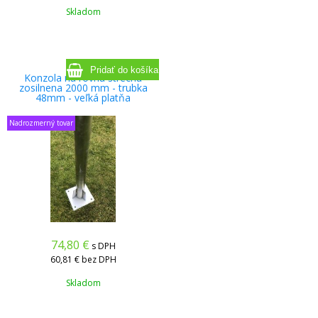
Skladom
Konzola na rovnu strechu
zosilnena 2000 mm - trubka
48mm - veľká platňa
Nadrozmerný tovar
74,80
€
s DPH
60,81 €
bez DPH
Skladom