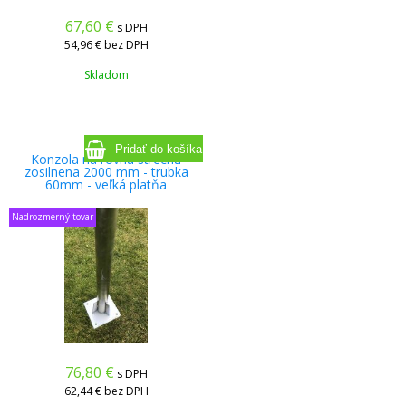
67,60
€
s DPH
54,96 €
bez DPH
Skladom
Konzola na rovnu strechu
zosilnena 2000 mm - trubka
60mm - veľká platňa
Nadrozmerný tovar
76,80
€
s DPH
62,44 €
bez DPH