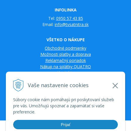
INFOLINKA
Tel:
0950 57 43 85
Email:
info@tvsatnitra.sk
VŠETKO O NÁKUPE
Obchodné podmienky
Možnosti platby a doprava
Reklamačný poriadok
Nákup na splátky QUATRO
Kontakty
Vaše nastavenie cookies
Súbory cookie nám pomáhajú pri poskytovaní služieb
pre vás. Umožňujú spoznať a zapamätať si vaše
preferencie.
Prijať
© 2026 TV SAT Multimédiá • tvorba eshopu cez UNIobchod, webhosting
spoločnosti WEBYGROUP • dbart
zvyšovanie návštevnosti
•