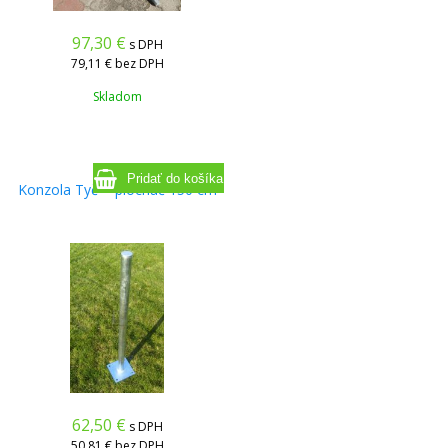
97,30
€
s DPH
79,11 €
bez DPH
Skladom
Konzola Tyč + plochač 150 cm
62,50
€
s DPH
50,81 €
bez DPH