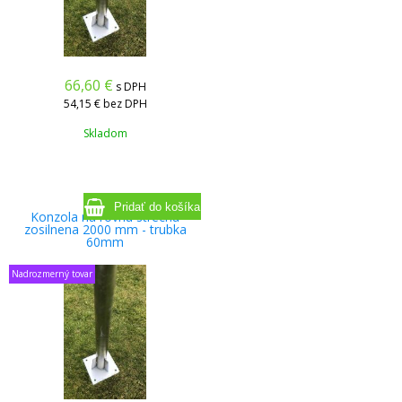
66,60
€
s DPH
54,15 €
bez DPH
Skladom
Konzola na rovnu strechu
zosilnena 2000 mm - trubka
60mm
Nadrozmerný tovar