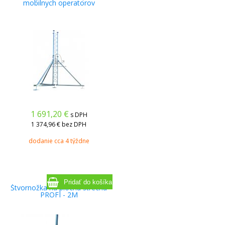
mobilnych operatorov
1 691,20
€
s DPH
1 374,96 €
bez DPH
dodanie cca 4 týždne
Štvornožka na plochu strechu
PROFI - 2M