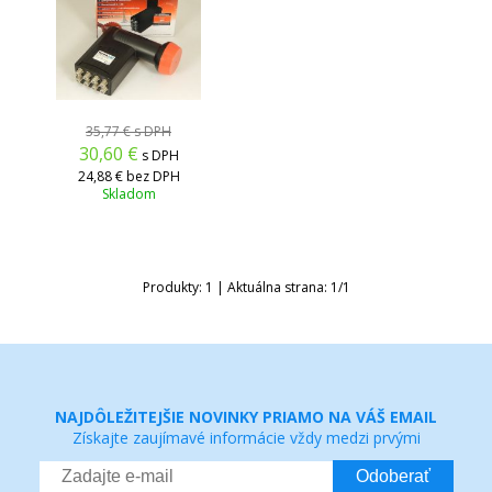
35,77 €
s DPH
30,60
€
s DPH
24,88 €
bez DPH
Skladom
Produkty:
1
| Aktuálna strana:
1
/
1
NAJDÔLEŽITEJŠIE NOVINKY PRIAMO NA VÁŠ EMAIL
Získajte zaujímavé informácie vždy medzi prvými
Odoberať