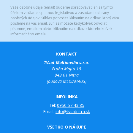
Vaše osobné údaje (email) budeme spracovávať len za týmto
účelom v súlade s platnou legislatívou a zásadami ochrany
osobných údajov. Súhlas potvrdíte kliknutím na odkaz, ktorý vám
pošleme na váš email. Súhlas môžete kedykoľvek odvolať
písomne, emailom alebo kliknutím na odkaz z ktoréhokoľvek
informačného emailu.
KONTAKT
TVsat Multimedia s.r.o.
Fraňa Mojtu 18
949 01 Nitra
(budova MEDIAHAUS)
INFOLINKA
Tel:
0950 57 43 85
Email:
info@tvsatnitra.sk
VŠETKO O NÁKUPE