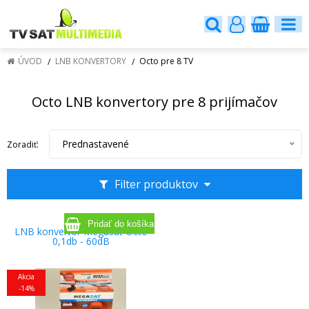
ÚVOD
LNB KONVERTORY
Octo pre 8 TV
Octo LNB konvertory pre 8 prijímačov
Prednastavené
Zoradiť:
Filter produktov
LNB konvertor Megasat Octo
0,1db - 60dB
Akcia
-14%