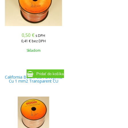
0,50
€
s DPH
0,41 €
bez DPH
Skladom
California Boom USA Dvojlinka
Cu 1 mm2 Transparent CU