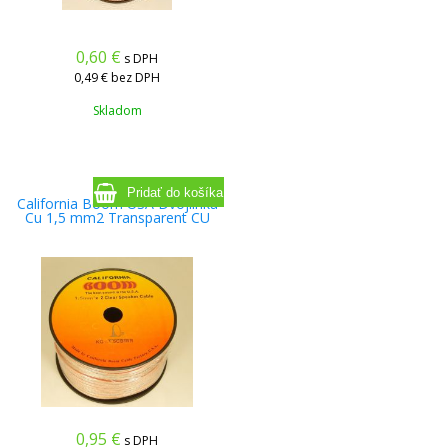
0,60
€
s DPH
0,49 €
bez DPH
Skladom
California Boom USA Dvojlinka
Cu 1,5 mm2 Transparent CU
0,95
€
s DPH