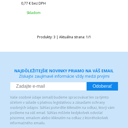
0,77 €
bez DPH
Skladom
Produkty:
3
| Aktuálna strana:
1
/
1
NAJDÔLEŽITEJŠIE NOVINKY PRIAMO NA VÁŠ EMAIL
Získajte zaujímavé informácie vždy medzi prvými
Odoberať
Vaše osobné údaje (email) budeme spracovávať len za týmto
účelom v súlade s platnou legislatívou a zásadami ochrany
osobných údajov. Súhlas potvrdíte kliknutím na odkaz, ktorý vám
pošleme na váš email. Súhlas môžete kedykoľvek odvolať
písomne, emailom alebo kliknutím na odkaz z ktoréhokoľvek
informačného emailu.