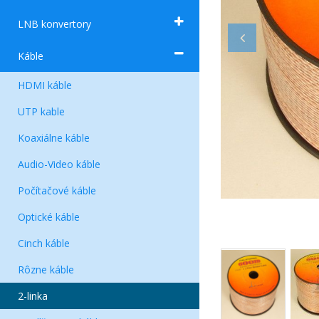
LNB konvertory
Káble
HDMI káble
UTP kable
Koaxiálne káble
Audio-Video káble
Počítačové káble
Optické káble
Cinch káble
Rôzne káble
2-linka