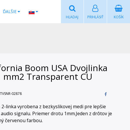
ĎALŠIE
HĽADAJ
PRIHLÁSIŤ
KOŠÍK
ifornia Boom USA Dvojlinka
1 mm2 Transparent CU
TVSNR-02878
a 2-linka vyrobena z bezkyslikovej medi pre lepšie
 audio signalu. Priemer drotu 1mm.Jeden z drôtov je
ý červenou farbou.