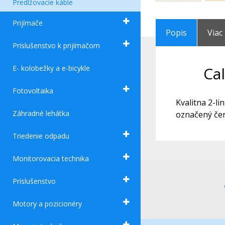
Predlžovacie káble
Prijímače
Popis
Viac
Príslušenstvo k prijímačom
E- kolobežky a e-bicykle
Ca
Fotovoltaika
Kvalitna 2-li
Záhradné lehátka
označený če
Triedenie odpadu
Monitorovacia technika
Príslušenstvo
Motory a pozicionéry