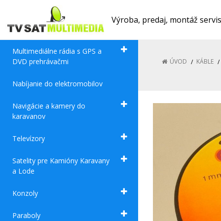
Výroba, predaj, montáž servi
Multimediálne rádia s GPS a
DVD prehrávačmi
ÚVOD
KÁBLE
Nabíjanie do elektromobilov
Navigácie a kamery do
karavanov
Televízory
Satelity pre Kamióny Karavany
a Lode
Konzoly
Paraboly