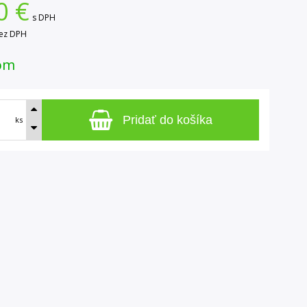
0
€
s DPH
ez DPH
om
Pridať do košíka
ks