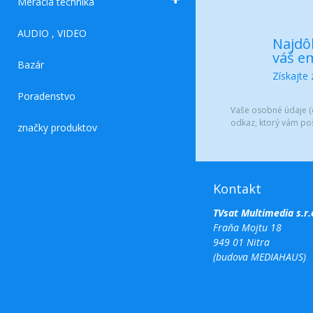
Meracia technika
AUDIO , VIDEO
Najdôl
váš em
Bazár
Získajte
Poradenstvo
Vaše osobné údaje (e
odkaz, ktorý vám po
značky produktov
Kontakt
TVsat Multimedia s.r.
Fraňa Mojtu 18
949 01 Nitra
(budova MEDIAHAUS)