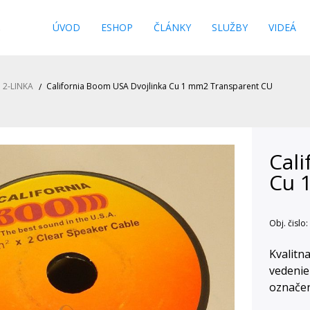
s
ÚVOD
ESHOP
ČLÁNKY
SLUŽBY
VIDEÁ
2-LINKA
California Boom USA Dvojlinka Cu 1 mm2 Transparent CU
Cal
Cu 
Obj. čislo:
Kvalitn
vedenie
označen