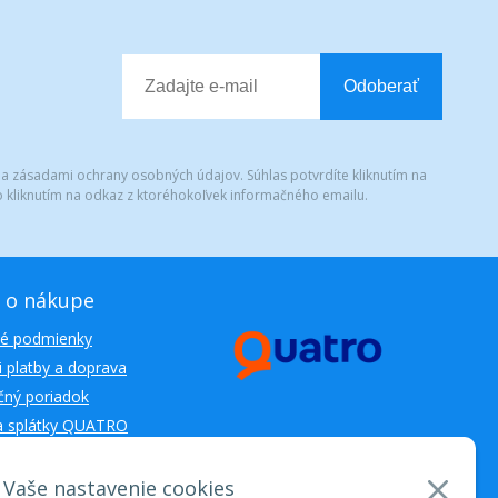
Odoberať
 a zásadami ochrany osobných údajov. Súhlas potvrdíte kliknutím na
 kliknutím na odkaz z ktoréhokoľvek informačného emailu.
 o nákupe
é podmienky
 platby a doprava
ný poriadok
a splátky QUATRO
Vaše nastavenie cookies