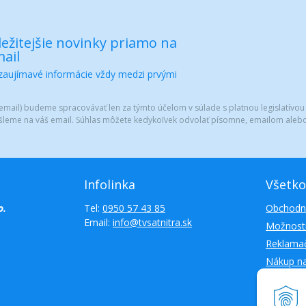
ežitejšie novinky priamo na
ail
 zaujímavé informácie vždy medzi prvými
mail) budeme spracovávať len za týmto účelom v súlade s platnou legislatívou
šleme na váš email. Súhlas môžete kedykoľvek odvolať písomne, emailom alebo
Infolinka
Všetko
o.
Tel:
0950 57 43 85
Obchodn
Email:
info@tvsatnitra.sk
Možnosti
Reklamač
Nákup n
Kontakty