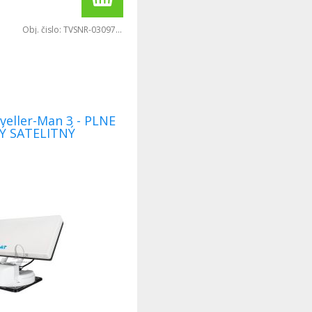
Obj. čislo:
TVSNR-0309720
Ý SATELITNÝ