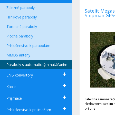
Železné paraboly
Satelit Mega
Shipman GPS
Hliníkové paraboly
Toroidné paraboly
Ploché paraboly
Príslušenstvo k parabolám
MMDS antény
Paraboly s automatickým natáčaním
LNB konvertory
Káble
Prijímače
Satelitná samonatačacia anténa s automa
sledovanim satelitu s GPS a AutoSkewViac foto v
prilohe
Príslušenstvo k prijímačom