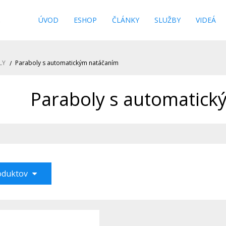
s
ÚVOD
ESHOP
ČLÁNKY
SLUŽBY
VIDEÁ
LY
Paraboly s automatickým natáčaním
Paraboly s automatick
roduktov