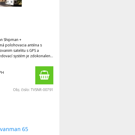
téna s
litu s GPS a
í systém je zdokonaleny
utomatickým autoskew systémom
PH
Obj. čislo:
TVSNR-00791
avanman 65