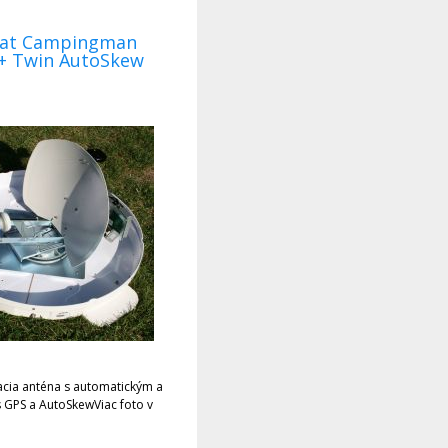
sat Campingman
+ Twin AutoSkew
tickým a