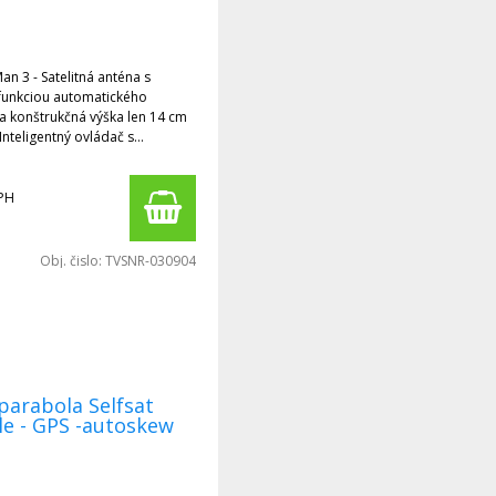
funkciou automatického
ka konštrukčná výška len 14 cm
Inteligentný ovládač s
u na aktualizácie firmvéru a
né pre pevnú inštaláciu alebo
 súpravou Mobil-KIT 3 ako
PH
Obj. čislo:
TVSNR-030904
parabola Selfsat
le - GPS -autoskew