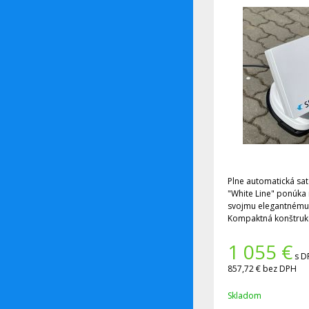
Plne automatická sate
"White Line" ponúka
svojmu elegantnému d
Kompaktná konštrukc
zaberá málo miesta 
strechu obytného au
1 055
€
alebo naštartujete v
s D
zasunie.
857,72 €
bez DPH
Skladom