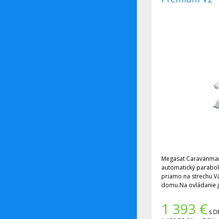
Megasat Caravanman
automatický parabol
priamo na strechu V
domu.Na ovládanie j
telefón.
1 393
€
s D