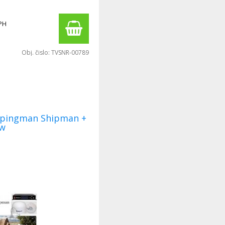
PH
Obj. čislo:
TVSNR-00789
ew