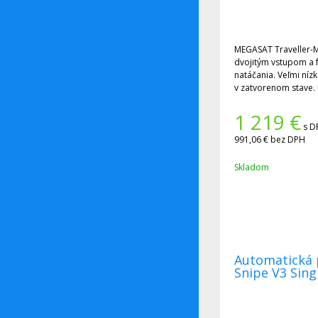
MEGASAT Traveller-Man 3 - Satelitná anténa s
dvojitým vstupom a 
natáčania. Veľmi níz
v zatvorenom stave. 
bezplatnou aplikácio
výber satelitu. Vhod
1 219
€
voliteľne s mobilnou
s D
prenosná anténa.
991,06 €
bez DPH
Skladom
Automatická 
Snipe V3 Sing