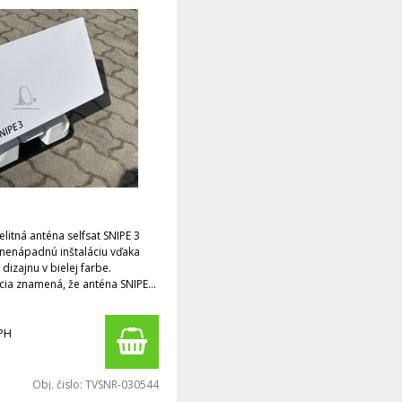
litná anténa selfsat SNIPE 3
 nenápadnú inštaláciu vďaka
izajnu v bielej farbe.
ia znamená, že anténa SNIPE 3
- ideálny pre montáž na
ta. Akonáhle vypnete prijímač
ozidlo, SNIPE 3 sa automaticky
PH
Obj. čislo:
TVSNR-030544