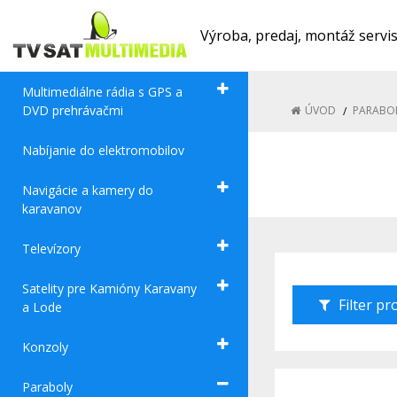
Výroba, predaj, montáž servi
Multimediálne rádia s GPS a
DVD prehrávačmi
ÚVOD
PARABO
Nabíjanie do elektromobilov
Navigácie a kamery do
karavanov
Televízory
Satelity pre Kamióny Karavany
Filter p
a Lode
Konzoly
Paraboly