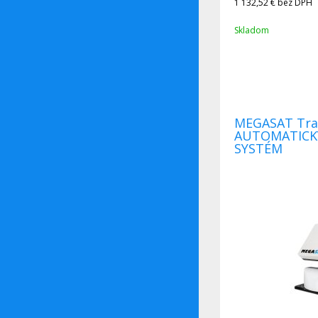
1 132,52 €
bez DPH
Skladom
MEGASAT Traveller-Man 3 - PLNE
AUTOMATICK
SYSTÉM