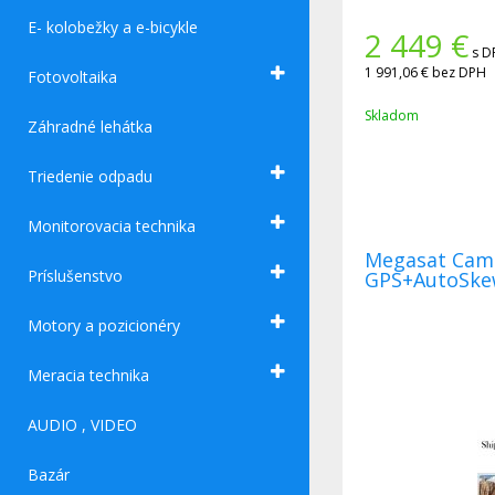
E- kolobežky a e-bicykle
2 449
€
s D
1 991,06 €
bez DPH
Fotovoltaika
Skladom
Záhradné lehátka
Triedenie odpadu
Monitorovacia technika
Megasat Campingman Shipman +
Príslušenstvo
GPS+AutoSk
Motory a pozicionéry
Meracia technika
AUDIO , VIDEO
Bazár