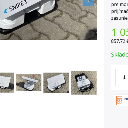
pre mon
prijíma
zasunie
1 0
857,72 
Sklad