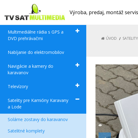
Výroba, predaj, montáž servi
Multimediálne rádia s GPS a
DVD prehrávačmi
ÚVOD
SATELIT
Nabíjanie do elektromobilov
Navigácie a kamery do
karavanov
Televízory
Satelity pre Kamióny Karavany
a Lode
Solárne zostavy do karavanov
Satelitné komplety