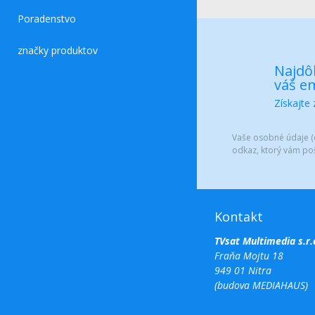
Poradenstvo
značky produktov
Najdôl
váš em
Získajte
Vaše osobné údaje (e
odkaz, ktorý vám po
Kontakt
TVsat Multimedia s.r.
Fraňa Mojtu 18
949 01 Nitra
(budova MEDIAHAUS)