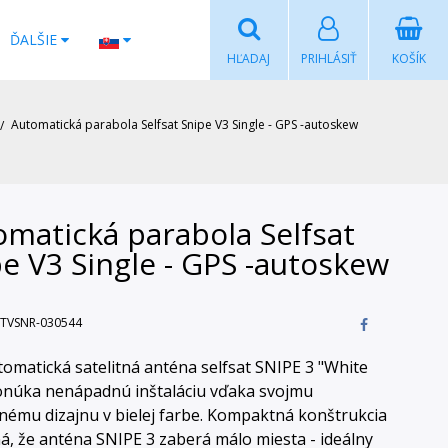
ĎALŠIE
HĽADAJ
PRIHLÁSIŤ
KOŠÍK
Automatická parabola Selfsat Snipe V3 Single - GPS -autoskew
omatická parabola Selfsat
e V3 Single - GPS -autoskew
TVSNR-030544
tomatická satelitná anténa selfsat SNIPE 3 "White
onúka nenápadnú inštaláciu vďaka svojmu
nému dizajnu v bielej farbe. Kompaktná konštrukcia
, že anténa SNIPE 3 zaberá málo miesta - ideálny