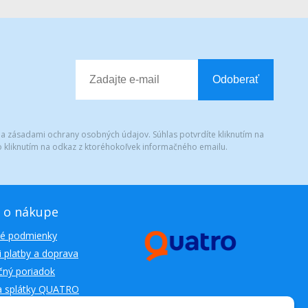
Odoberať
 a zásadami ochrany osobných údajov. Súhlas potvrdíte kliknutím na
 kliknutím na odkaz z ktoréhokoľvek informačného emailu.
 o nákupe
é podmienky
 platby a doprava
ný poriadok
a splátky QUATRO