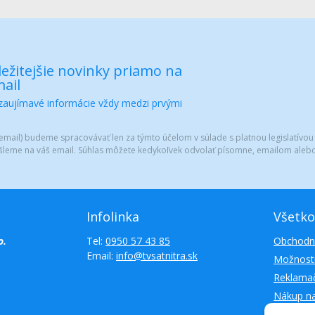
ežitejšie novinky priamo na
ail
 zaujímavé informácie vždy medzi prvými
mail) budeme spracovávať len za týmto účelom v súlade s platnou legislatívou
šleme na váš email. Súhlas môžete kedykoľvek odvolať písomne, emailom alebo
Infolinka
Všetko
o.
Tel:
0950 57 43 85
Obchodn
Email:
info@tvsatnitra.sk
Možnosti
Reklamač
Nákup n
Kontakty