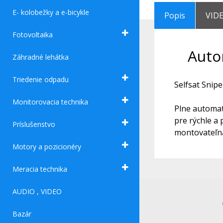
E- kolobežky a e-bicykle
Popis
VID
Fotovoltaika
Auto
Záhradné lehátka
Triedenie odpadu
Selfsat Snipe
Monitorovacia technika
Plne automat
pre rýchle a 
Príslušenstvo
montovateľná
Motory a pozicionéry
Meracia technika
AUDIO , VIDEO
Bazár