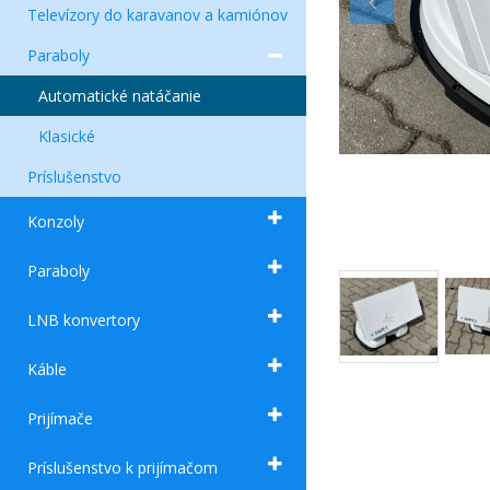
Televízory do karavanov a kamiónov
Paraboly
Automatické natáčanie
Klasické
Príslušenstvo
Konzoly
Paraboly
LNB konvertory
Káble
Prijímače
Príslušenstvo k prijímačom