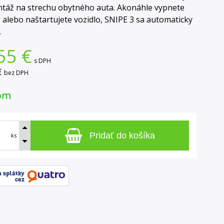
táž na strechu obytného auta. Akonáhle vypnete
č alebo naštartujete vozidlo, SNIPE 3 sa automaticky
.
55
€
s DPH
€
bez DPH
om
Pridať do košíka
ks