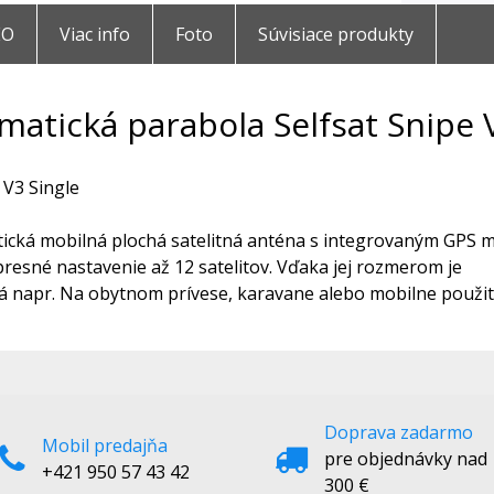
EO
Viac info
Foto
Súvisiace produkty
matická parabola Selfsat Snipe 
 V3 Single
ická mobilná plochá satelitná anténa s integrovaným GPS
presné nastavenie až 12 satelitov. Vďaka jej rozmerom je
 napr. Na obytnom prívese, karavane alebo mobilne použit
Doprava zadarmo
Mobil predajňa
pre objednávky nad
+421 950 57 43 42
300 €