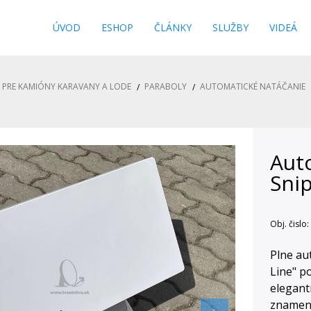
s
ÚVOD
ESHOP
ČLÁNKY
SLUŽBY
VIDEÁ
Y PRE KAMIÓNY KARAVANY A LODE
PARABOLY
AUTOMATICKÉ NATÁČANIE
Aut
Snip
Obj. čislo:
Plne au
Line" p
elegant
znamená