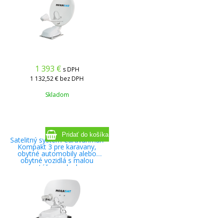
1 393
€
s DPH
1 132,52 €
bez DPH
Skladom
Satelitný systém Caravanman
Kompakt 3 pre karavany,
obytné automobily alebo
obytné vozidlá s malou
montážnou plochou.