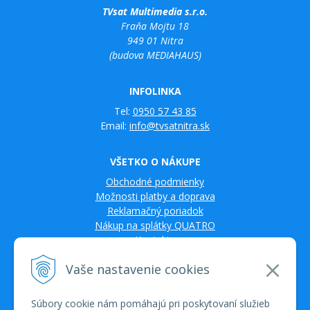
TVsat Multimedia s.r.o.
Fraňa Mojtu 18
949 01 Nitra
(budova MEDIAHAUS)
INFOLINKA
Tel:
0950 57 43 85
Email:
info@tvsatnitra.sk
VŠETKO O NÁKUPE
Obchodné podmienky
Možnosti platby a doprava
Reklamačný poriadok
Nákup na splátky QUATRO
Kontakty
Vaše nastavenie cookies
Súbory cookie nám pomáhajú pri poskytovaní služieb