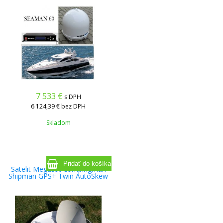
7 533
€
s DPH
6 124,39 €
bez DPH
Skladom
Satelit Megasat Campingman
Shipman GPS+ Twin AutoSkew