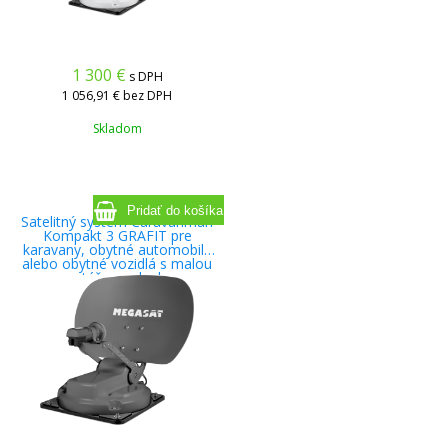
1 300
€
s DPH
1 056,91 €
bez DPH
Skladom
Satelitný systém Caravanman
Kompakt 3 GRAFIT pre
karavany, obytné automobily
alebo obytné vozidlá s malou
montážnou plochou