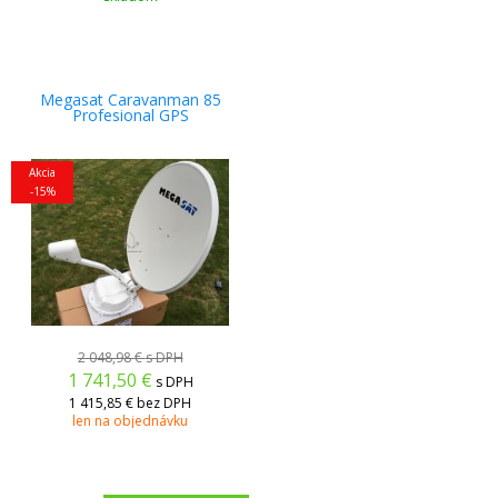
Megasat Caravanman 85
Profesional GPS
Akcia
-15%
2 048,98 €
s DPH
1 741,50
€
s DPH
1 415,85 €
bez DPH
len na objednávku