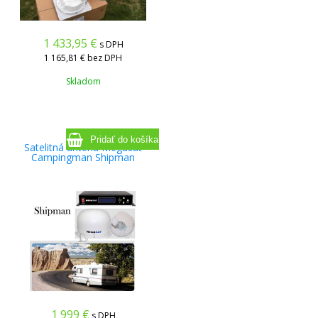
1 433,95
€
s DPH
1 165,81 €
bez DPH
Skladom
Satelitná anténa Megasat
Campingman Shipman
1 999
€
s DPH