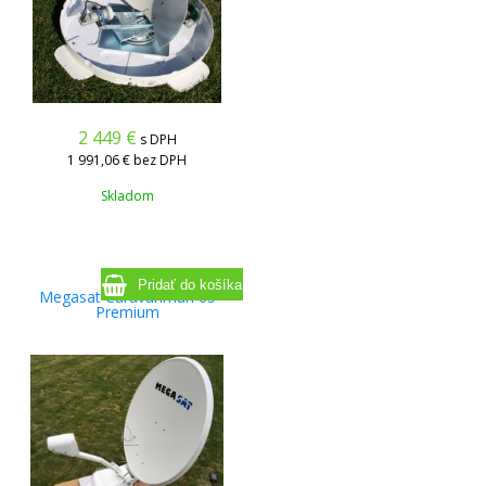
2 449
€
s DPH
1 991,06 €
bez DPH
Skladom
Megasat Caravanman 65
Premium