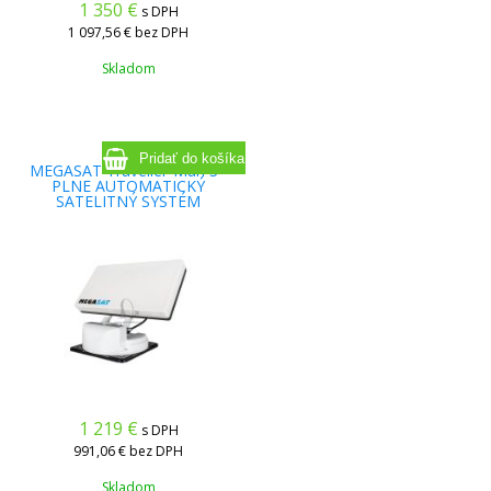
1 350
€
s DPH
1 097,56 €
bez DPH
Skladom
MEGASAT Traveller-Man 3 -
PLNE AUTOMATICKÝ
SATELITNÝ SYSTÉM
1 219
€
s DPH
991,06 €
bez DPH
Skladom