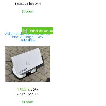
1 625,20 €
bez DPH
Skladom
Automatická parabola Selfsat
Snipe V3 Single - GPS -
autoskew
1 055
€
s DPH
857,72 €
bez DPH
Skladom