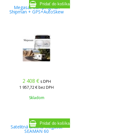
Megasat Campingman
Shipman + GPS+AutoSkew
2 408
€
s DPH
1 957,72 €
bez DPH
Skladom
Satelitná anténa Megasat
SEAMAN 60