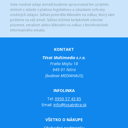
Vaše osobné údaje (email) budeme spracovávať len za týmto
účelom v súlade s platnou legislatívou a zásadami ochrany
osobných údajov. Súhlas potvrdíte kliknutím na odkaz, ktorý vám
pošleme na váš email. Súhlas môžete kedykoľvek odvolať
písomne, emailom alebo kliknutím na odkaz z ktoréhokoľvek
informačného emailu.
KONTAKT
TVsat Multimedia s.r.o.
Fraňa Mojtu 18
949 01 Nitra
(budova MEDIAHAUS)
INFOLINKA
Tel:
0950 57 43 85
Email:
info@tvsatnitra.sk
VŠETKO O NÁKUPE
Obchodné podmienky