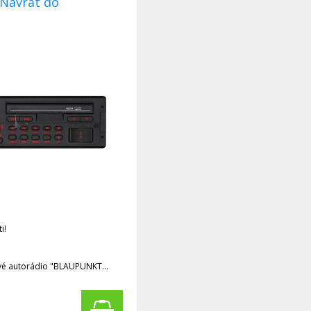
 Návrat do
i!
vé autorádio "BLAUPUNKT
 s mnohými novými funkciami!