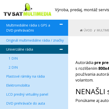
Výroba, predaj, montáž servi
Multimediálne rádia s GPS a
DVD prehrávačmi
ÚVOD
MULTIME
Originál multimediálne rádia / značky
Univerzálne rádia
1 DIN
Autorádia
pre pre
2 DIN
s rozlíšením
800x4
používania autorá
Plastové rámiky na rádia
volantom.
Elektromobilita
NENAŠLI 
LCD predný virtuálny panel
Ponúkame aj auto
DVD prehrávače do auta