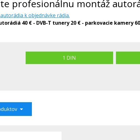
te profesionálnu montáž autorá
 autorádia k objednávke rádia.
torádiá 40 € - DVB-T tunery 20 € - parkovacie kamery 60
1 DIN
roduktov