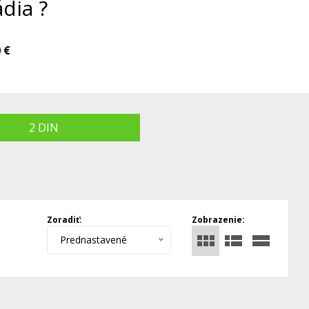
dia ?
 €
2 DIN
Zoradiť:
Zobrazenie:
Prednastavené