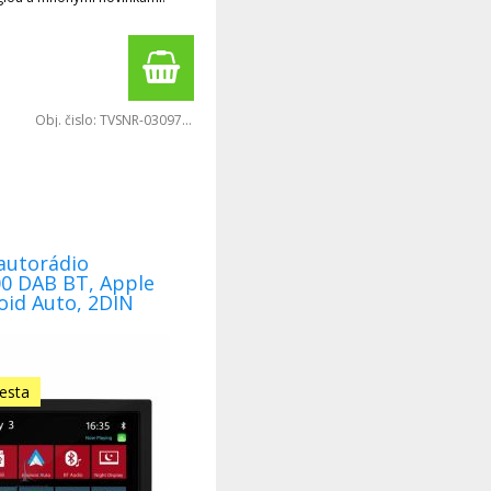
Obj. čislo:
TVSNR-0309764
utorádio
0 DAB BT, Apple
oid Auto, 2DIN
cesta