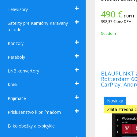
Televízory
490
€
s DPH
398,37 €
bez DPH
Satelity pre Kamióny Karavany
a Lode
Skladom
Konzoly
Paraboly
LNB konvertory
BLAUPUNKT a
Rotterdam 60
CarPlay, Andr
Káble
Prijímače
Novinka
Zlatá stredná 
Príslušenstvo k prijímačom
E- kolobežky a e-bicykle