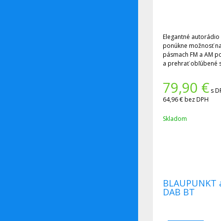
Elegantné autorádio
ponúkne možnosť nala
pásmach FM a AM po
a prehrať obľúbené 
disku alebo na SD ka
formáte MP3 alebo 
79,90
€
Navyše, vďaka integ
s D
môžete prehrávať aj 
64,96 €
bez DPH
tabletu, alebo bezpe
free sadou.
Skladom
Pre tých, ktorí už n
klasické CD je tento
BLAUPUNKT a
DAB BT