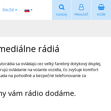
ĎALŠIE
HĽADAJ
PRIHLÁSIŤ
KOŠÍK
imediálne rádiá
utorádia sa ovládajú cez veľký farebný dotykový displej,
orujú ovládanie na volante vozidla, čo zvyšuje komfort
 sada na pohodlné a bezpečné telefonovanie za
y vám rádio dodáme.