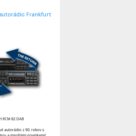
rt RCM 82 DAB
é autorádio z 90. rokov s
iou a mnohými novinkami!