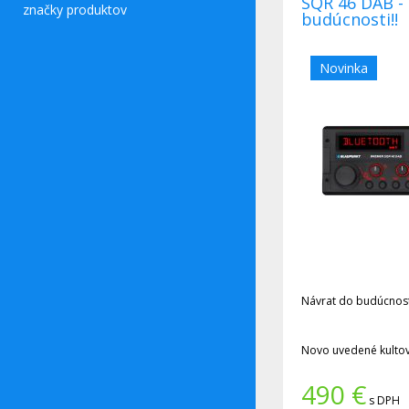
SQR 46 DAB -
značky produktov
budúcnosti!!
Novinka
Návrat do budúcnost
Novo uvedené kulto
Bremen SQR 46 DAB"
490
€
s DPH