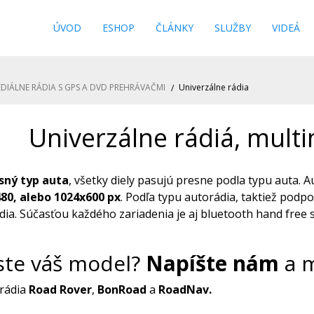
s
ÚVOD
ESHOP
ČLÁNKY
SLUŽBY
VIDEÁ
DIÁLNE RÁDIA S GPS A DVD PREHRÁVAČMI
Univerzálne rádia
Univerzálne rádiá, mult
sný typ auta
, všetky diely pasujú presne podla typu auta. A
80, alebo 1024x600 px
. Podľa typu autorádia, taktiež podp
dia. Súčasťou každého zariadenia je aj bluetooth hand free
ste váš model?
Napíšte nám
a m
rádia
Road Rover
,
BonRoad
a
RoadNav.