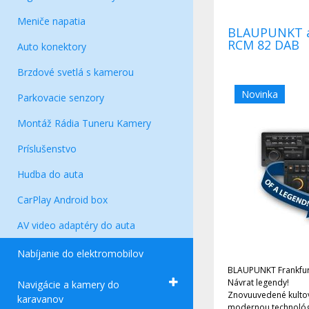
Meniče napatia
BLAUPUNKT autorádio Frankfurt
RCM 82 DAB
Auto konektory
Brzdové svetlá s kamerou
Novinka
Parkovacie senzory
Montáž Rádia Tuneru Kamery
Príslušenstvo
Hudba do auta
CarPlay Android box
AV video adaptéry do auta
Nabíjanie do elektromobilov
BLAUPUNKT Frankfu
Návrat legendy!
Navigácie a kamery do
Znovuuvedené kultov
karavanov
modernou technológ