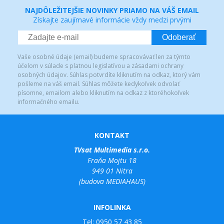
NAJDÔLEŽITEJŠIE NOVINKY PRIAMO NA VÁŠ EMAIL
Získajte zaujímavé informácie vždy medzi prvými
Odoberať
Vaše osobné údaje (email) budeme spracovávať len za týmto
účelom v súlade s platnou legislatívou a zásadami ochrany
osobných údajov. Súhlas potvrdíte kliknutím na odkaz, ktorý vám
pošleme na váš email. Súhlas môžete kedykoľvek odvolať
písomne, emailom alebo kliknutím na odkaz z ktoréhokoľvek
informačného emailu.
KONTAKT
TVsat Multimedia s.r.o.
Fraňa Mojtu 18
949 01 Nitra
(budova MEDIAHAUS)
INFOLINKA
Tel:
0950 57 43 85