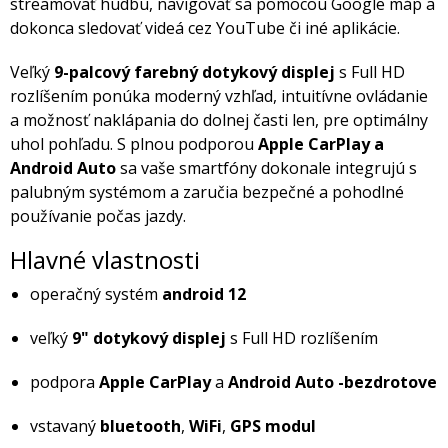
streamovať hudbu, navigovať sa pomocou Google máp a
dokonca sledovať videá cez YouTube či iné aplikácie.
Veľký
9-palcový farebný dotykový displej
s Full HD
rozlíšením ponúka moderný vzhľad, intuitívne ovládanie
a možnosť naklápania do dolnej časti len, pre optimálny
uhol pohľadu. S plnou podporou
Apple CarPlay a
Android Auto
sa vaše smartfóny dokonale integrujú s
palubným systémom a zaručia bezpečné a pohodlné
používanie počas jazdy.
Hlavné vlastnosti
operačný systém
android 12
veľký
9" dotykový displej
s Full HD rozlíšením
podpora
Apple CarPlay
a
Android Auto -bezdrotove
vstavaný
bluetooth
,
WiFi
,
GPS modul