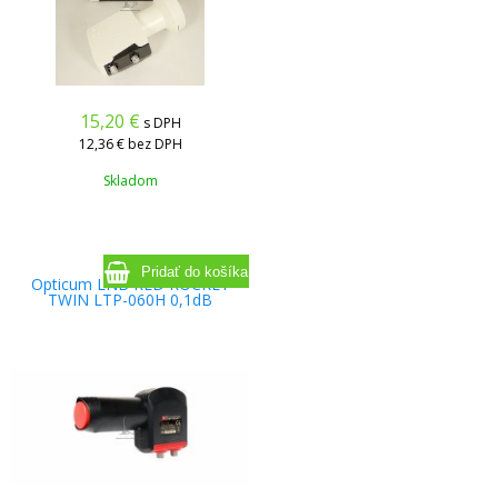
15,20
€
s DPH
12,36 €
bez DPH
Skladom
Opticum LNB RED ROCKET
TWIN LTP-060H 0,1dB