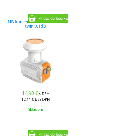
LNB konvertor Technisat UNIX
twin 0,1dB
14,90
€
s DPH
12,11 €
bez DPH
Skladom