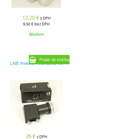
12,20
€
s DPH
9,92 €
bez DPH
Skladom
LNB Inverto Twin Ultra 4K
26
€
s DPH