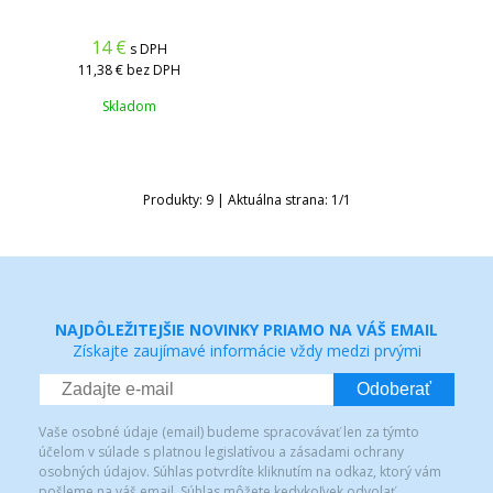
14
€
s DPH
11,38 €
bez DPH
Skladom
Produkty:
9
| Aktuálna strana:
1
/
1
NAJDÔLEŽITEJŠIE NOVINKY PRIAMO NA VÁŠ EMAIL
Získajte zaujímavé informácie vždy medzi prvými
Odoberať
Vaše osobné údaje (email) budeme spracovávať len za týmto
účelom v súlade s platnou legislatívou a zásadami ochrany
osobných údajov. Súhlas potvrdíte kliknutím na odkaz, ktorý vám
pošleme na váš email. Súhlas môžete kedykoľvek odvolať