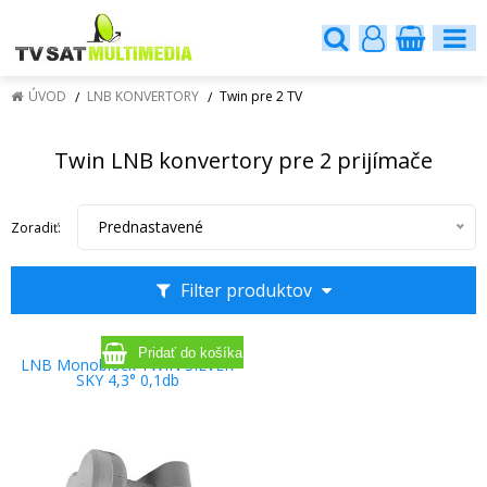
ÚVOD
LNB KONVERTORY
Twin pre 2 TV
Twin LNB konvertory pre 2 prijímače
Prednastavené
Zoradiť:
Filter produktov
LNB Monoblock TWIN SILVER
SKY 4,3° 0,1db