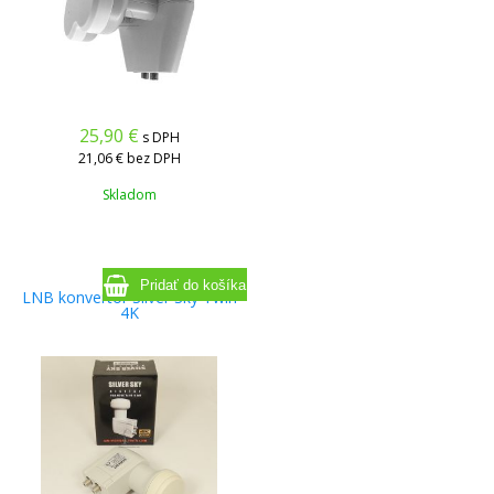
25,90
€
s DPH
21,06 €
bez DPH
Skladom
LNB konvertor Silver Sky Twin
4K