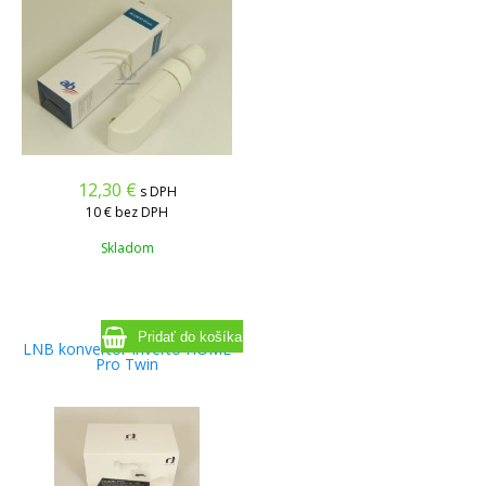
12,30
€
s DPH
10 €
bez DPH
Skladom
LNB konvertor Inverto HOME
Pro Twin