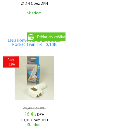
21,14 €
bez DPH
Skladom
LNB konvertor Smart GOLD
Rocket Twin TRT 0,1dB
Akcia
-22%
20,40 €
s DPH
16
€
s DPH
13,01 €
bez DPH
Skladom