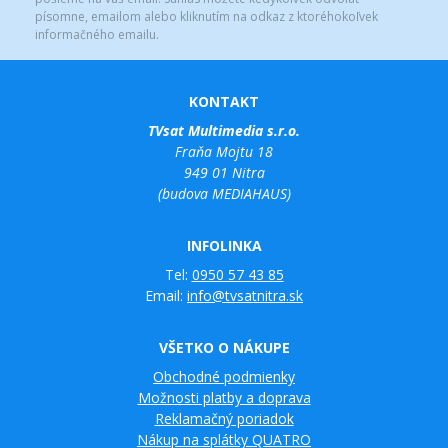
písomne, emailom alebo kliknutím na odkaz z ktoréhokoľvek
informačného emailu.
KONTAKT
TVsat Multimedia s.r.o.
Fraňa Mojtu 18
949 01 Nitra
(budova MEDIAHAUS)
INFOLINKA
Tel:
0950 57 43 85
Email:
info@tvsatnitra.sk
VŠETKO O NÁKUPE
Obchodné podmienky
Možnosti platby a doprava
Reklamačný poriadok
Nákup na splátky QUATRO