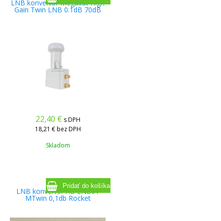
LNB konvertor Megasat High
Gain Twin LNB 0.1dB 70dB
22,40
€
s DPH
18,21 €
bez DPH
Skladom
LNB konvertor AB LNB01
MTwin 0,1db Rocket