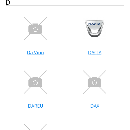
D
Da Vinci
DACIA
DAREU
DAX