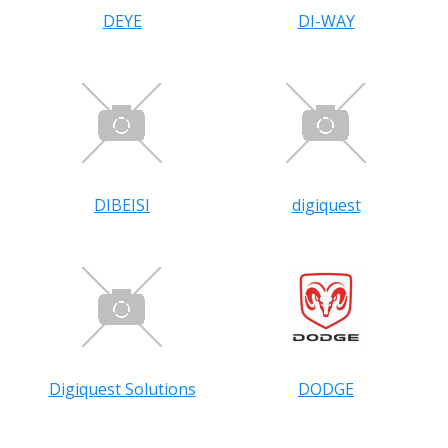
DEYE
DI-WAY
DIBEISI
digiquest
Digiquest Solutions
DODGE