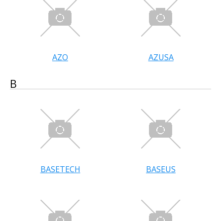
AZO
AZUSA
B
BASETECH
BASEUS