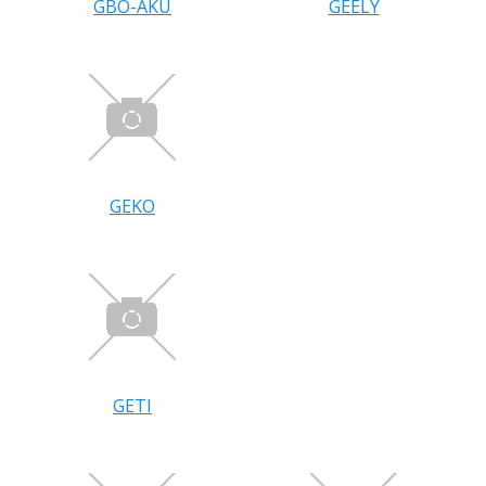
GBO-AKU
GEELY
GEKO
GETI