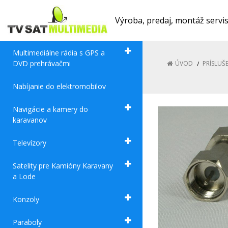
Výroba, predaj, montáž servi
Multimediálne rádia s GPS a
DVD prehrávačmi
ÚVOD
PRÍSLUŠ
Nabíjanie do elektromobilov
Navigácie a kamery do
karavanov
Televízory
Satelity pre Kamióny Karavany
a Lode
Konzoly
Paraboly