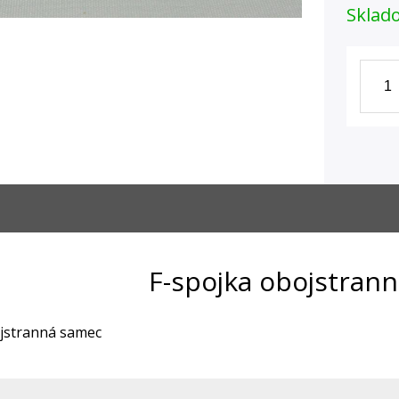
Sklad
F-spojka obojstran
jstranná samec