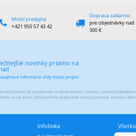
Doprava zadarmo
Mobil predajňa
pre objednávky nad
+421 950 57 43 42
300 €
ežitejšie novinky priamo na
ail
 zaujímavé informácie vždy medzi prvými
mail) budeme spracovávať len za týmto účelom v súlade s platnou legislatívou
šleme na váš email. Súhlas môžete kedykoľvek odvolať písomne, emailom alebo
Infolinka
Všetko