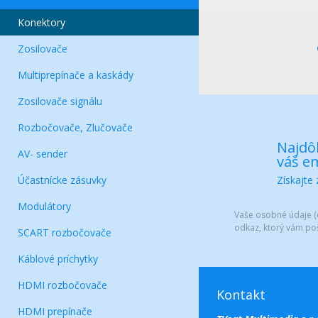
Konektory
Zosilovače
Multiprepínače a kaskády
Zosilovače signálu
Rozbočovače, Zlučovače
Najdôl
AV- sender
váš em
Účastnícke zásuvky
Získajte
Modulátory
Vaše osobné údaje (e
odkaz, ktorý vám po
SCART rozbočovače
Káblové príchytky
HDMI rozbočovače
Kontakt
HDMI prepínače