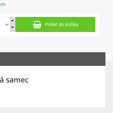
om
Pridať do košíka
ks
ná samec