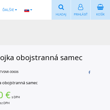
ĎALŠIE
HĽADAJ
PRIHLÁSIŤ
KOŠÍK
pojka obojstranná samec
TVSNR-00606
a obojstranná samec
0
€
s DPH
ez DPH