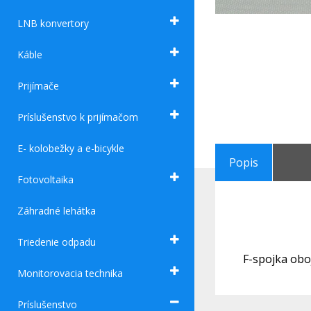
LNB konvertory
Káble
Prijímače
Príslušenstvo k prijímačom
E- kolobežky a e-bicykle
Popis
Fotovoltaika
Záhradné lehátka
Triedenie odpadu
F-spojka obo
Monitorovacia technika
Príslušenstvo