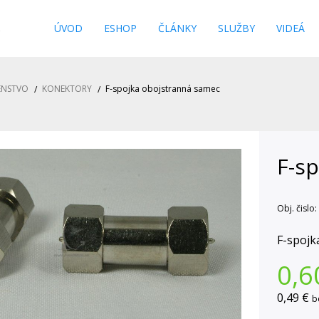
s
ÚVOD
ESHOP
ČLÁNKY
SLUŽBY
VIDEÁ
ENSTVO
KONEKTORY
F-spojka obojstranná samec
F-s
Obj. čislo:
F-spojk
0,6
0,49 €
b