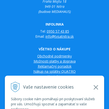
Fraňa Mojtu 18
949 01 Nitra
(budova MEDIAHAUS)
INFOLINKA
Tel:
0950 57 43 85
Email:
info@tvsatnitra.sk
VŠETKO O NÁKUPE
Obchodné podmienky
Možnosti platby a doprava
Reklamačný poriadok
Nákup na splátky QUATRO
Kontakty
Vaše nastavenie cookies
Súbory cookie nám pomáhajú pri poskytovaní služieb
pre vás. Umožňujú spoznať a zapamätať si vaše