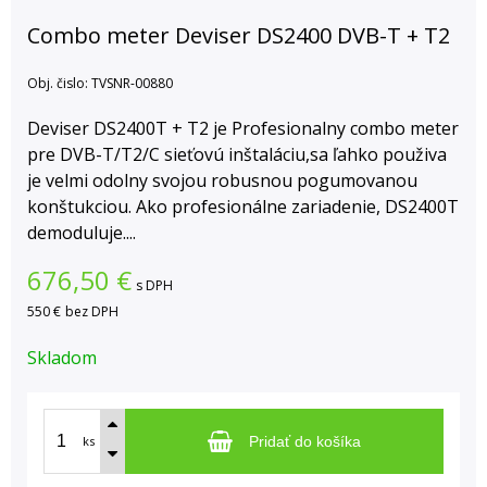
Combo meter Deviser DS2400 DVB-T + T2
Obj. čislo:
TVSNR-00880
Deviser DS2400T + T2 je Profesionalny combo meter
pre DVB-T/T2/C sieťovú inštaláciu,sa ľahko použiva
je velmi odolny svojou robusnou pogumovanou
konštukciou. Ako profesionálne zariadenie, DS2400T
demoduluje....
676,50
€
s DPH
550 €
bez DPH
Skladom
ks
Pridať do košíka