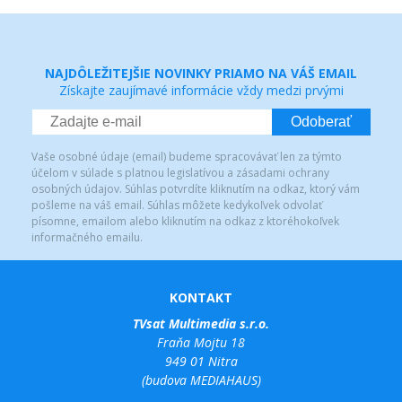
NAJDÔLEŽITEJŠIE NOVINKY PRIAMO NA VÁŠ EMAIL
Získajte zaujímavé informácie vždy medzi prvými
Odoberať
Vaše osobné údaje (email) budeme spracovávať len za týmto
účelom v súlade s platnou legislatívou a zásadami ochrany
osobných údajov. Súhlas potvrdíte kliknutím na odkaz, ktorý vám
pošleme na váš email. Súhlas môžete kedykoľvek odvolať
písomne, emailom alebo kliknutím na odkaz z ktoréhokoľvek
informačného emailu.
KONTAKT
TVsat Multimedia s.r.o.
Fraňa Mojtu 18
949 01 Nitra
(budova MEDIAHAUS)