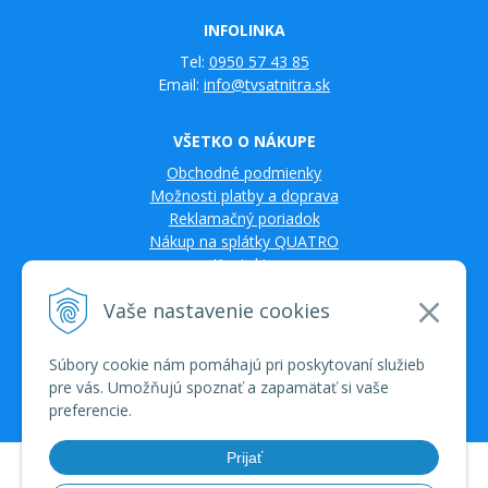
INFOLINKA
Tel:
0950 57 43 85
Email:
info@tvsatnitra.sk
VŠETKO O NÁKUPE
Obchodné podmienky
Možnosti platby a doprava
Reklamačný poriadok
Nákup na splátky QUATRO
Kontakty
Vaše nastavenie cookies
Súbory cookie nám pomáhajú pri poskytovaní služieb
pre vás. Umožňujú spoznať a zapamätať si vaše
preferencie.
Prijať
© 2026 TV SAT Multimédiá • tvorba eshopu cez UNIobchod, webhosting
spoločnosti WEBYGROUP • dbart
zvyšovanie návštevnosti
•