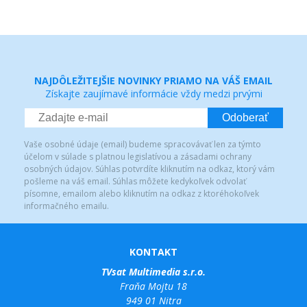
NAJDÔLEŽITEJŠIE NOVINKY PRIAMO NA VÁŠ EMAIL
Získajte zaujímavé informácie vždy medzi prvými
Odoberať
Vaše osobné údaje (email) budeme spracovávať len za týmto
účelom v súlade s platnou legislatívou a zásadami ochrany
osobných údajov. Súhlas potvrdíte kliknutím na odkaz, ktorý vám
pošleme na váš email. Súhlas môžete kedykoľvek odvolať
písomne, emailom alebo kliknutím na odkaz z ktoréhokoľvek
informačného emailu.
KONTAKT
TVsat Multimedia s.r.o.
Fraňa Mojtu 18
949 01 Nitra