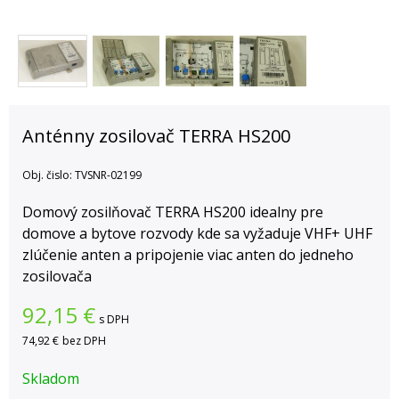
Anténny zosilovač TERRA HS200
Obj. čislo:
TVSNR-02199
Domový zosilňovač TERRA HS200 idealny pre
domove a bytove rozvody kde sa vyžaduje VHF+ UHF
zlúčenie anten a pripojenie viac anten do jedneho
zosilovača
92,15
€
s DPH
74,92 €
bez DPH
Skladom