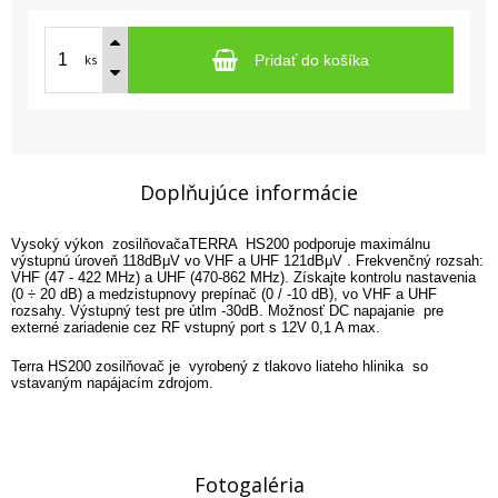
ks
Pridať do košíka
Doplňujúce informácie
Vysoký výkon zosilňovačaTERRA HS200 podporuje maximálnu
výstupnú úroveň 118dBμV vo VHF a UHF 121dBμV . Frekvenčný rozsah:
VHF (47 - 422 MHz) a UHF (470-862 MHz). Získajte kontrolu nastavenia
(0 ÷ 20 dB) a medzistupnovy prepínač (0 / -10 dB), vo VHF a UHF
rozsahy. Výstupný test pre útlm -30dB. Možnosť DC napajanie pre
externé zariadenie cez RF vstupný port s 12V 0,1 A max.
Terra HS200 zosilňovač je vyrobený z tlakovo liateho hlinika so
vstavaným napájacím zdrojom.
Fotogaléria