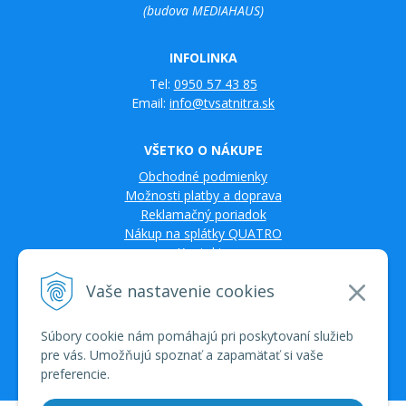
(budova MEDIAHAUS)
INFOLINKA
Tel:
0950 57 43 85
Email:
info@tvsatnitra.sk
VŠETKO O NÁKUPE
Obchodné podmienky
Možnosti platby a doprava
Reklamačný poriadok
Nákup na splátky QUATRO
Kontakty
Vaše nastavenie cookies
Súbory cookie nám pomáhajú pri poskytovaní služieb
pre vás. Umožňujú spoznať a zapamätať si vaše
preferencie.