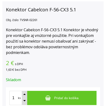
Konektor Cabelcon F-56-CX3 5.1
Obj. čislo:
TVSNR-02261
Konektor Cabelcon F-56-CX3 5.1 Konektor je vhodný
pre vonkajšie aj vnútorné použitie. Pri vonkajšom
použití sa konektor nemusí obaľovať ani zakrývať -
bez problémov odoláva poveternostným
podmienkam.
2
€
s DPH
1,63 €
bez DPH
Skladom
ks
Pridať do košíka