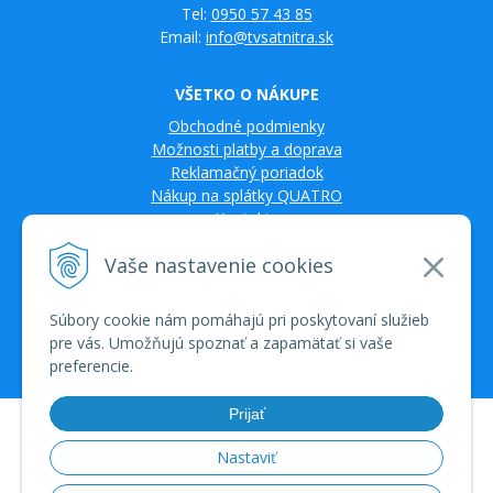
Tel:
0950 57 43 85
Email:
info@tvsatnitra.sk
VŠETKO O NÁKUPE
Obchodné podmienky
Možnosti platby a doprava
Reklamačný poriadok
Nákup na splátky QUATRO
Kontakty
Vaše nastavenie cookies
Súbory cookie nám pomáhajú pri poskytovaní služieb
pre vás. Umožňujú spoznať a zapamätať si vaše
preferencie.
Prijať
© 2026 TV SAT Multimédiá • tvorba eshopu cez UNIobchod, webhosting
spoločnosti WEBYGROUP • dbart
zvyšovanie návštevnosti
•
Nastaviť