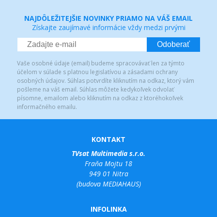
NAJDÔLEŽITEJŠIE NOVINKY PRIAMO NA VÁŠ EMAIL
Získajte zaujímavé informácie vždy medzi prvými
Odoberať
Vaše osobné údaje (email) budeme spracovávať len za týmto
účelom v súlade s platnou legislatívou a zásadami ochrany
osobných údajov. Súhlas potvrdíte kliknutím na odkaz, ktorý vám
pošleme na váš email. Súhlas môžete kedykoľvek odvolať
písomne, emailom alebo kliknutím na odkaz z ktoréhokoľvek
informačného emailu.
KONTAKT
TVsat Multimedia s.r.o.
Fraňa Mojtu 18
949 01 Nitra
(budova MEDIAHAUS)
INFOLINKA