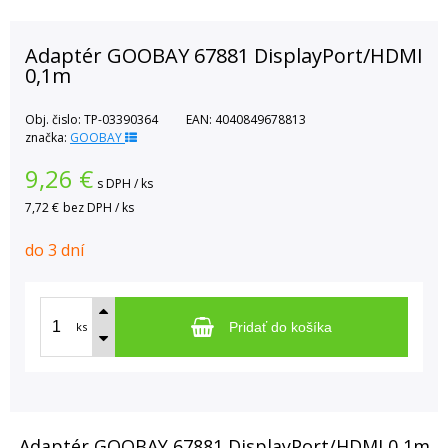
Adaptér GOOBAY 67881 DisplayPort/HDMI
0,1m
Obj. čislo:
TP-03390364
EAN:
4040849678813
značka:
GOOBAY
9,26
€
s DPH / ks
7,72 €
bez DPH / ks
do 3 dní
ks
Pridať do košíka
Adaptér GOOBAY 67881 DisplayPort/HDMI 0,1m