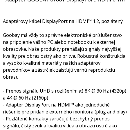
Adaptérový kábel DisplayPort na HDMI™ 1.2, pozlátený
Goobay má vždy to správne elektronické príslušenstvo
na pripojenie vášho PC alebo notebooku k externej
obrazovke. Naše produkty prenášajú signály najvyššej
kvality pre obraz ostrý ako britva. Robustná konštrukcia
a vysoko kvalitné materiály našich adaptérov,
prevodníkov a zástrčiek zaisťujú vernú reprodukciu
obrazu.
- Prenos signálu UHD s rozlíšením až 8K @ 30 Hz (4320p)
a 4K @ 60 Hz (2160p)
- Adaptér DisplayPort na HDMI™ ako jednoduché
riešenie pre pridanie externého monitora (plug and play)
- Pozlátené kontakty zaručujú bezchybný prenos
signálu, čistý zvuk a kvalitu videa a obrazu ostré ako