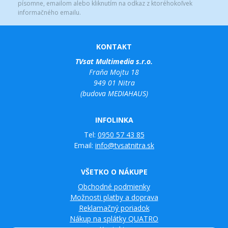
písomne, emailom alebo kliknutím na odkaz z ktoréhokoľvek
informačného emailu.
KONTAKT
TVsat Multimedia s.r.o.
Fraňa Mojtu 18
949 01 Nitra
(budova MEDIAHAUS)
INFOLINKA
Tel:
0950 57 43 85
Email:
info@tvsatnitra.sk
VŠETKO O NÁKUPE
Obchodné podmienky
Možnosti platby a doprava
Reklamačný poriadok
Nákup na splátky QUATRO