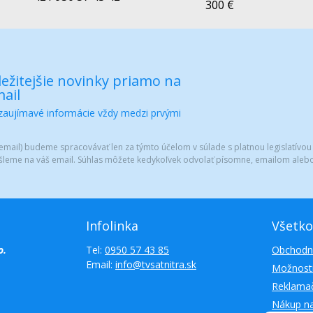
300 €
ežitejšie novinky priamo na
ail
 zaujímavé informácie vždy medzi prvými
mail) budeme spracovávať len za týmto účelom v súlade s platnou legislatívou
šleme na váš email. Súhlas môžete kedykoľvek odvolať písomne, emailom alebo
Infolinka
Všetko
o.
Tel:
0950 57 43 85
Obchodn
Email:
info@tvsatnitra.sk
Možnosti
Reklamač
Nákup n