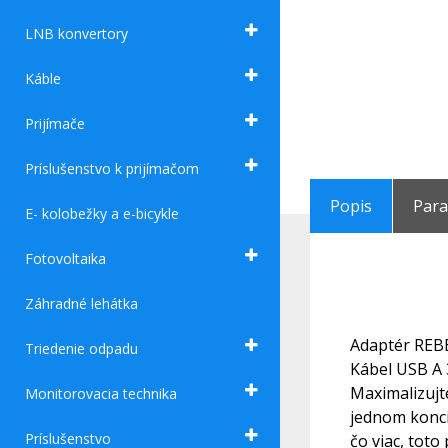
LNB konvertory
Káble
Prijímače
Príslušenstvo k prijímačom
Popis
Par
E- kolobežky a e-bicykle
Fotovoltaika
Záhradné lehátka
Adaptér REB
Triedenie odpadu
Kábel USB A 
Maximalizujt
Monitorovacia technika
jednom konci
Príslušenstvo
čo viac, toto