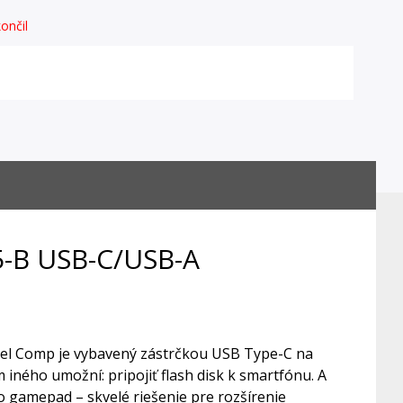
ončil
5-B USB-C/USB-A
bel Comp je vybavený zástrčkou USB Type-C na
ného umožní: pripojiť flash disk k smartfónu. A
bo gamepad – skvelé riešenie pre rozšírenie