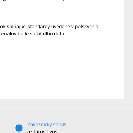
bok spĺňajúci štandardy uvedené v poľských a
riálov bude slúžiť dlhú dobu.
Zákaznícky servis
a starostlivosť