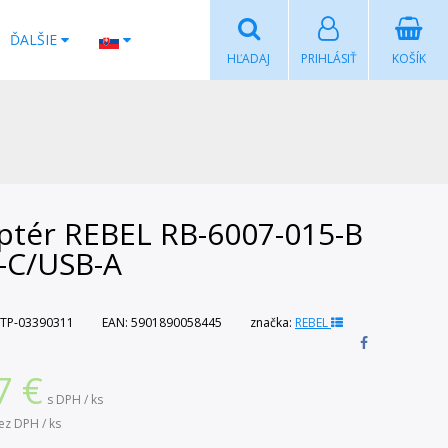
ĎALŠIE
HĽADAJ
PRIHLÁSIŤ
KOŠÍK
ptér REBEL RB-6007-015-B
-C/USB-A
TP-03390311
EAN:
5901890058445
značka:
REBEL
7
€
s DPH / ks
ez DPH / ks