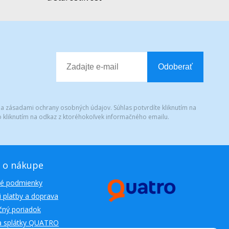
Odoberať
 a zásadami ochrany osobných údajov. Súhlas potvrdíte kliknutím na
 kliknutím na odkaz z ktoréhokoľvek informačného emailu.
 o nákupe
é podmienky
 platby a doprava
ný poriadok
a splátky QUATRO