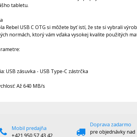
ášho tabletu.
ta
a Rebel USB C OTG si môžete byť istí, že ste si vybrali výro
ch normách, ktorý vám vďaka vysokej kvalite použitých mate
rametre:
ia: USB zásuvka - USB Type-C zástrčka
chlosť: Až 640 MB/s
Doprava zadarmo
Mobil predajňa
pre objednávky nad
+421 950 57 43 42