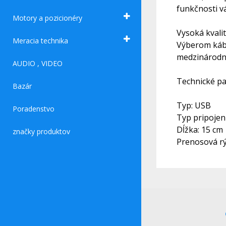
funkčnosti v
Motory a pozicionéry
Vysoká kvali
Meracia technika
Výberom kábl
medzinárodný
AUDIO , VIDEO
Technické pa
Bazár
Typ: USB
Poradenstvo
Typ pripojen
Dĺžka: 15 cm
značky produktov
Prenosová rý