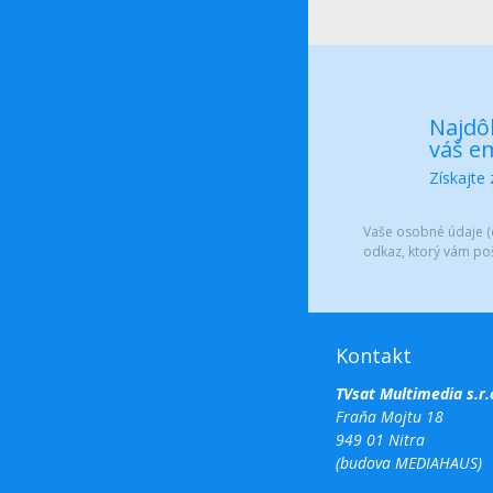
Najdôl
váš em
Získajte
Vaše osobné údaje (e
odkaz, ktorý vám po
Kontakt
TVsat Multimedia s.r.
Fraňa Mojtu 18
949 01 Nitra
(budova MEDIAHAUS)