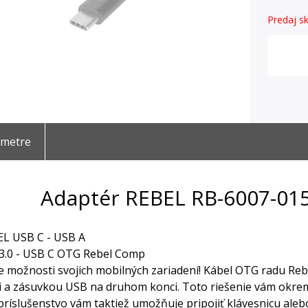
Predaj sk
ametre
Adaptér REBEL RB-6007-01
EL USB C - USB A
3.0 - USB C OTG Rebel Comp
e možnosti svojich mobilných zariadení! Kábel OTG radu Re
 a zásuvkou USB na druhom konci. Toto riešenie vám okrem i
 príslušenstvo vám taktiež umožňuje pripojiť klávesnicu ale