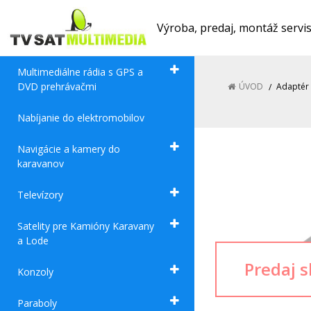
Výroba, predaj, montáž servi
Multimediálne rádia s GPS a
DVD prehrávačmi
ÚVOD
Adaptér
Nabíjanie do elektromobilov
Navigácie a kamery do
karavanov
Televízory
Satelity pre Kamióny Karavany
a Lode
Konzoly
Paraboly