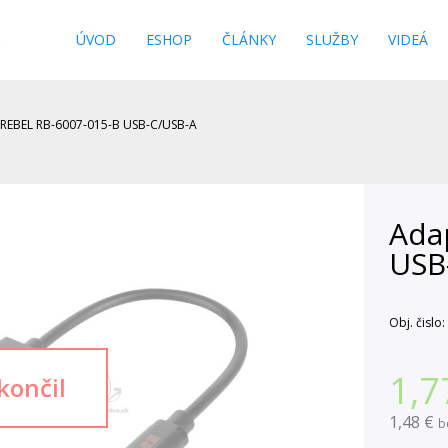
s
ÚVOD
ESHOP
ČLÁNKY
SLUŽBY
VIDEÁ
 REBEL RB-6007-015-B USB-C/USB-A
Ada
USB
Obj. čislo:
1,7
1,48 €
b