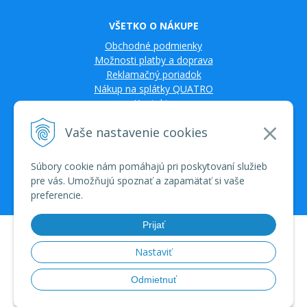
VŠETKO O NÁKUPE
Obchodné podmienky
Možnosti platby a doprava
Reklamačný poriadok
Nákup na splátky QUATRO
Kontakty
Vaše nastavenie cookies
Súbory cookie nám pomáhajú pri poskytovaní služieb
pre vás. Umožňujú spoznať a zapamätať si vaše
preferencie.
Prijať
© 2026 TV SAT Multimédiá • tvorba eshopu cez UNIobchod, webhosting
spoločnosti WEBYGROUP • dbart
zvyšovanie návštevnosti
•
Nastaviť
Odmietnuť