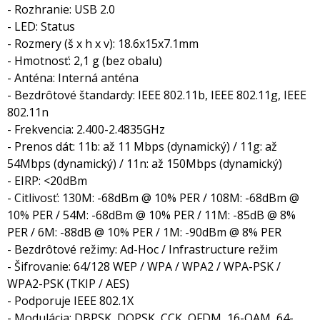
- Rozhranie: USB 2.0
- LED: Status
- Rozmery (š x h x v): 18.6x15x7.1mm
- Hmotnosť: 2,1 g (bez obalu)
- Anténa: Interná anténa
- Bezdrôtové štandardy: IEEE 802.11b, IEEE 802.11g, IEEE
802.11n
- Frekvencia: 2.400-2.4835GHz
- Prenos dát: 11b: až 11 Mbps (dynamický) / 11g: až
54Mbps (dynamický) / 11n: až 150Mbps (dynamický)
- EIRP: <20dBm
- Citlivosť: 130M: -68dBm @ 10% PER / 108M: -68dBm @
10% PER / 54M: -68dBm @ 10% PER / 11M: -85dB @ 8%
PER / 6M: -88dB @ 10% PER / 1M: -90dBm @ 8% PER
- Bezdrôtové režimy: Ad-Hoc / Infrastructure režim
- Šifrovanie: 64/128 WEP / WPA / WPA2 / WPA-PSK /
WPA2-PSK (TKIP / AES)
- Podporuje IEEE 802.1X
- Modulácia: DBPSK, DQPSK, CCK, OFDM, 16-QAM, 64-