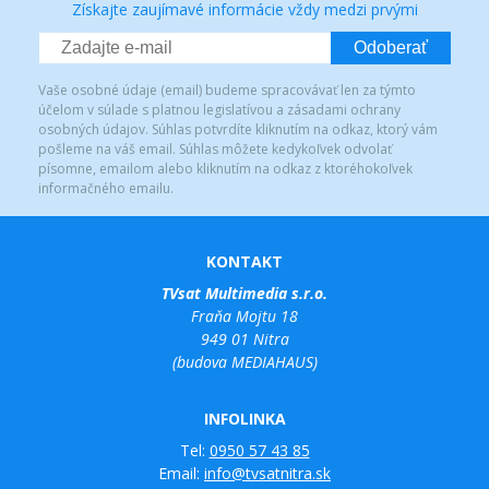
Získajte zaujímavé informácie vždy medzi prvými
Odoberať
Vaše osobné údaje (email) budeme spracovávať len za týmto
účelom v súlade s platnou legislatívou a zásadami ochrany
osobných údajov. Súhlas potvrdíte kliknutím na odkaz, ktorý vám
pošleme na váš email. Súhlas môžete kedykoľvek odvolať
písomne, emailom alebo kliknutím na odkaz z ktoréhokoľvek
informačného emailu.
KONTAKT
TVsat Multimedia s.r.o.
Fraňa Mojtu 18
949 01 Nitra
(budova MEDIAHAUS)
INFOLINKA
Tel:
0950 57 43 85
Email:
info@tvsatnitra.sk