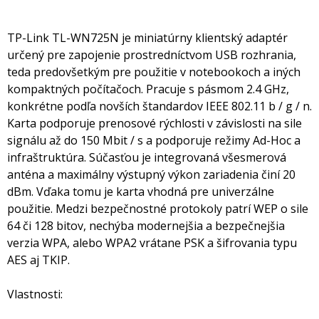
TP-Link TL-WN725N je miniatúrny klientský adaptér
určený pre zapojenie prostredníctvom USB rozhrania,
teda predovšetkým pre použitie v notebookoch a iných
kompaktných počítačoch. Pracuje s pásmom 2.4 GHz,
konkrétne podľa novších štandardov IEEE 802.11 b / g / n.
Karta podporuje prenosové rýchlosti v závislosti na sile
signálu až do 150 Mbit / s a podporuje režimy Ad-Hoc a
infraštruktúra. Súčasťou je integrovaná všesmerová
anténa a maximálny výstupný výkon zariadenia činí 20
dBm. Vďaka tomu je karta vhodná pre univerzálne
použitie. Medzi bezpečnostné protokoly patrí WEP o sile
64 či 128 bitov, nechýba modernejšia a bezpečnejšia
verzia WPA, alebo WPA2 vrátane PSK a šifrovania typu
AES aj TKIP.
Vlastnosti: