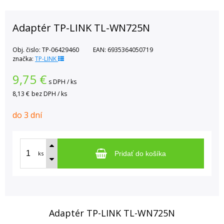
Adaptér TP-LINK TL-WN725N
Obj. čislo:
TP-06429460
EAN:
6935364050719
značka:
TP-LINK
9,75
€
s DPH / ks
8,13 €
bez DPH / ks
do 3 dní
ks
Pridať do košíka
Adaptér TP-LINK TL-WN725N