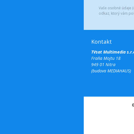
Vaše osobné údaje (e
odkaz, ktorý vám po
Kontakt
TVsat Multimedia s.r.
Fraňa Mojtu 18
949 01 Nitra
(budova MEDIAHAUS)
©