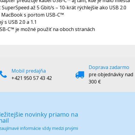
adaptér predlžuje kábel USB-C™ aj tam, kde je málo miesta
 SuperSpeed až 5 Gbit/s – 10-krát rýchlejšie ako USB 2.0
e MacBook s portom USB-C™
ý s USB 2.0 a 1.1
SB-C™ je možné použiť na oboch stranách
Doprava zadarmo
Mobil predajňa
pre objednávky nad
+421 950 57 43 42
300 €
ežitejšie novinky priamo na
ail
 zaujímavé informácie vždy medzi prvými