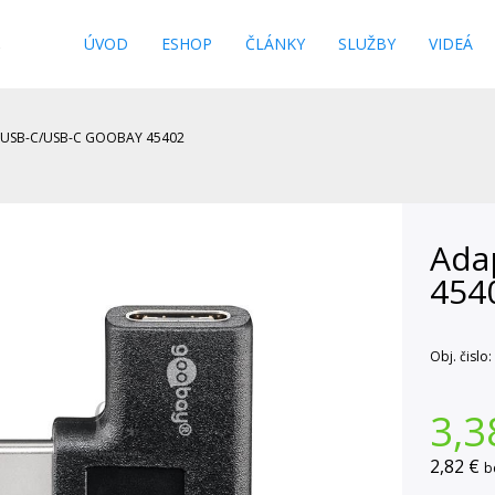
s
ÚVOD
ESHOP
ČLÁNKY
SLUŽBY
VIDEÁ
 USB-C/USB-C GOOBAY 45402
Ada
454
Obj. čislo:
3,3
2,82 €
b