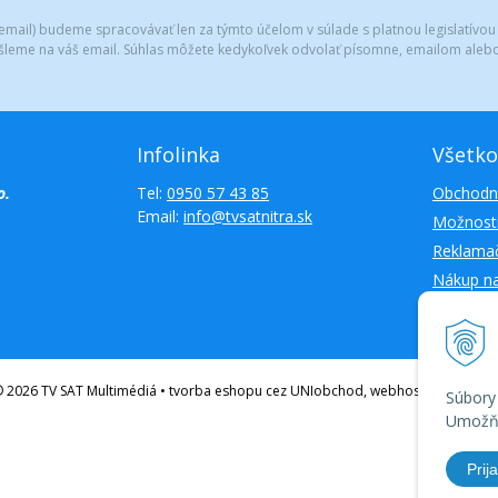
mail) budeme spracovávať len za týmto účelom v súlade s platnou legislatívou
šleme na váš email. Súhlas môžete kedykoľvek odvolať písomne, emailom alebo
Infolinka
Všetko
o.
Tel:
0950 57 43 85
Obchodn
Email:
info@tvsatnitra.sk
Možnosti
Reklamač
Nákup n
Kontakty
 2026 TV SAT Multimédiá • tvorba eshopu cez UNIobchod, webhosting spoloč
Súbory
Umožňu
Prija