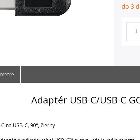
do 3 d
ametre
Adaptér USB-C/USB-C G
C na USB-C, 90°, čierny