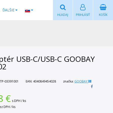
ĎALŠIE
HĽADAJ
PRIHLÁSIŤ
KOŠÍK
ptér USB-C/USB-C GOOBAY
02
TP-03391001
EAN:
4040849454028
značka:
GOOBAY
8
€
s DPH / ks
ez DPH / ks