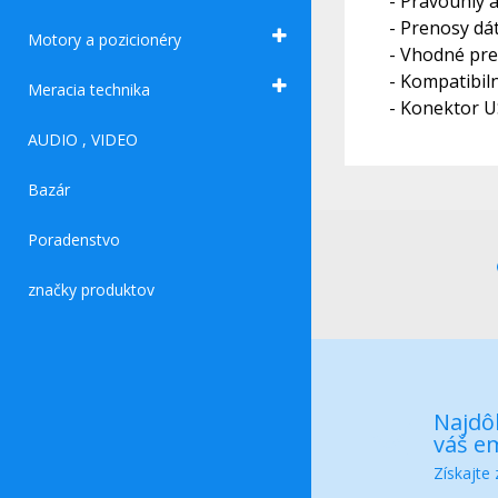
- Pravouhlý 
- Prenosy dát
Motory a pozicionéry
- Vhodné pr
- Kompatibiln
Meracia technika
- Konektor U
AUDIO , VIDEO
Bazár
Poradenstvo
značky produktov
Najdôl
váš em
Získajte