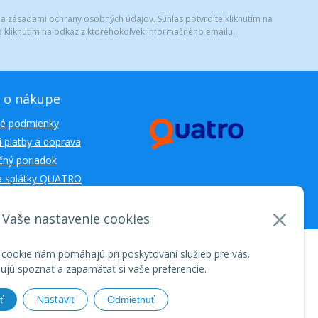
 a zásadami ochrany osobných údajov. Súhlas potvrdíte kliknutím na
 kliknutím na odkaz z ktoréhokoľvek informačného emailu.
 o nákupe
é podmienky
 platby a doprava
ný poriadok
a splátky QUATRO
Vaše nastavenie cookies
nosti WEBYGROUP • dbart
zvyšovanie návštevnosti
•
 cookie nám pomáhajú pri poskytovaní služieb pre vás.
jú spoznať a zapamätať si vaše preferencie.
Nastaviť
ť
Odmietnuť