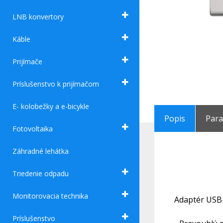
LNB konvertory
Káble
Prijímače
Príslušenstvo k prijímačom
E- kolobežky a e-bicykle
Popis
Par
Fotovoltaika
Záhradné lehátka
Triedenie odpadu
Monitorovacia technika
Adaptér USB-
Príslušenstvo