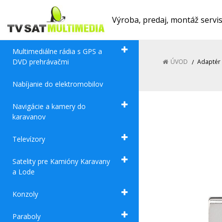
Výroba, predaj, montáž servi
Multimediálne rádia s GPS a
DVD prehrávačmi
ÚVOD
Adaptér
Nabíjanie do elektromobilov
Navigácie a kamery do
karavanov
Televízory
Satelity pre Kamióny Karavany
a Lode
Konzoly
Paraboly