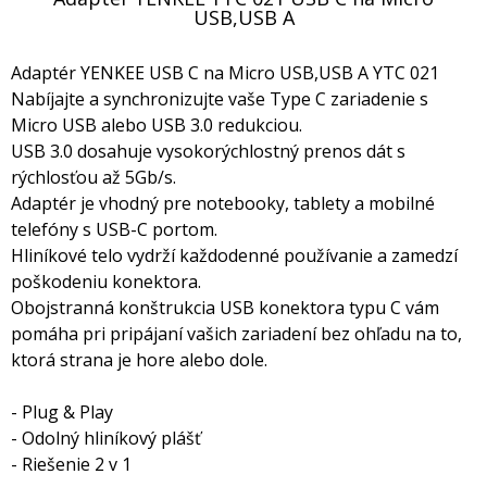
USB,USB A
Adaptér YENKEE USB C na Micro USB,USB A YTC 021
Nabíjajte a synchronizujte vaše Type C zariadenie s
Micro USB alebo USB 3.0 redukciou.
USB 3.0 dosahuje vysokorýchlostný prenos dát s
rýchlosťou až 5Gb/s.
Adaptér je vhodný pre notebooky, tablety a mobilné
telefóny s USB-C portom.
Hliníkové telo vydrží každodenné používanie a zamedzí
poškodeniu konektora.
Obojstranná konštrukcia USB konektora typu C vám
pomáha pri pripájaní vašich zariadení bez ohľadu na to,
ktorá strana je hore alebo dole.
- Plug & Play
- Odolný hliníkový plášť
- Riešenie 2 v 1