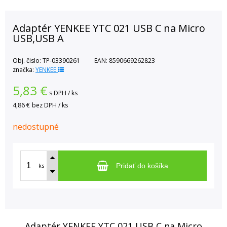
Adaptér YENKEE YTC 021 USB C na Micro
USB,USB A
Obj. čislo:
TP-03390261
EAN:
8590669262823
značka:
YENKEE
5,83
€
s DPH / ks
4,86 €
bez DPH / ks
nedostupné
ks
Pridať do košíka
Adaptér YENKEE YTC 021 USB C na Micro