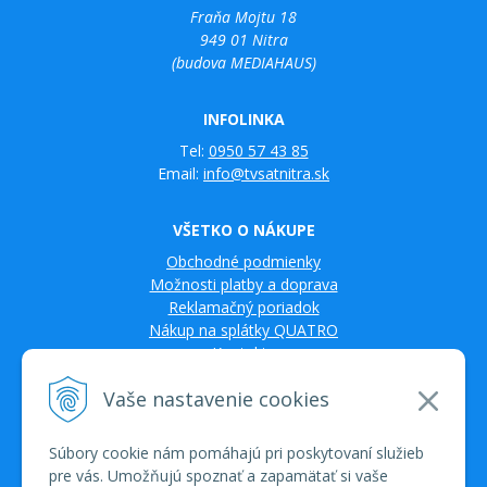
Fraňa Mojtu 18
949 01 Nitra
(budova MEDIAHAUS)
INFOLINKA
Tel:
0950 57 43 85
Email:
info@tvsatnitra.sk
VŠETKO O NÁKUPE
Obchodné podmienky
Možnosti platby a doprava
Reklamačný poriadok
Nákup na splátky QUATRO
Kontakty
Vaše nastavenie cookies
Súbory cookie nám pomáhajú pri poskytovaní služieb
pre vás. Umožňujú spoznať a zapamätať si vaše