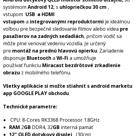
systémom
Android 12
, s
uhlopriečkou 30 cm
,
vstupom
USB a HDMI
vstupom
a
integrovanými reproduktormi
je ideálnou
voľbou pre bezpečné sledovanie filmov alebo videa
pre
pasažierov na zadných sedadlách
, pričom vodič sa
môže plne venovať vedeniu vozidla. Je určený
pre
montáž na prednú hlavovú opierku
.
Zariadenie
disponuje
Bluetooth
a
Wi-Fi
a umožňuje
používať funkciu
Miracast bezdrôtové zrkadlenie
obrazu
z mobilného telefónu.
Všetky aplikácie si možte stiahnit s android marketu
app GOOGLE PLAY obchodu
Technické parametre:
CPU: 8-Cores RK3368 Processor 1.8GHz
RAM
2
GB
DDR4, 32
GB
interná pamäť
12"
QLED
dotykový displej
(30cm)