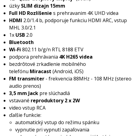
úzky
SLIM dizajn 15mm
Full HD Rozlíšenie
s prehravanim 4K UHD videa
HDMI
2.0/1.4 b, podporuje funkciu HDMI ARC, vstup
MHL 3.0/2.1
1x
USB
2.0
Bluetooth
Wi-Fi
802.11 b/g/n RTL 8188 ETV
podpora prehrávania
4K H265 videa
bezdrôtové zrkadlenie mobilného
telefónu
Miracast
(Android, iOS)
FM transmiter
- frekvencia 88MHz - 108 MHz (stereo
audio prenos)
3,5 mm Jack
pre slúchadlá
vstavané
reproduktory 2 x 2W
video vstup RCA
ďalšie funkcie:
automatický vstup do režimu spánku
vypnutie pri vypnutí zapaľovania