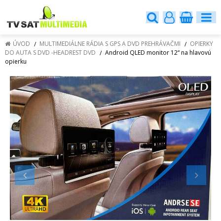
ÚVOD
MULTIMEDIÁLNE RÁDIA S GPS A DVD PREHRÁVAČMI
OPIERKY
DO AUTA S DVD -HEADREST DVD
Android QLED monitor 12“ na hlavovú
opierku