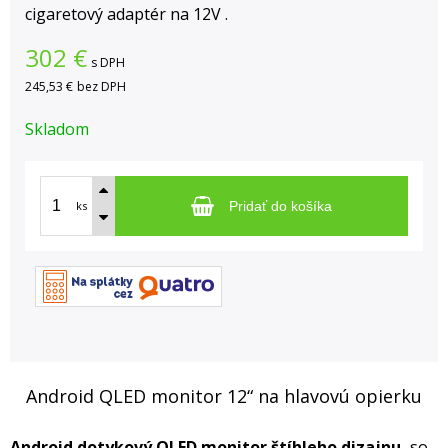
cigaretový adaptér na 12V .
302
€
s DPH
245,53 €
bez DPH
Skladom
ks
Pridať do košíka
Android QLED monitor 12“ na hlavovú opierku
Android dotykový QLED monitor štíhleho dizajnu,
so