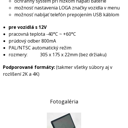
ochranný systém pri nízkom napätí batérie
možnosť nastavenia LOGA značky vozidla v menu
možnosť nabíjať telefón prepojením USB káblom
pre vozidlá s 12V
pracovná teplota -40°C ~ +60°C
prúdový odber 800mA
PAL/NTSC automatický režim
rozmery: 305 x 175 x 22mm (bez držiaku)
Podporované formáty:
(takmer všetky súbory aj v
rozlíšení 2K a 4K)
Fotogaléria