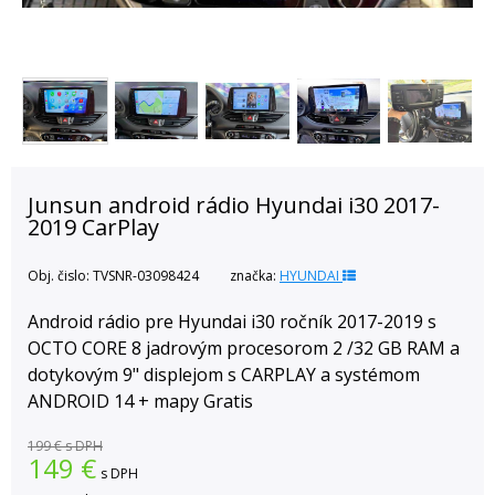
Junsun android rádio Hyundai i30 2017-
2019 CarPlay
Obj. čislo:
TVSNR-03098424
značka:
HYUNDAI
Android rádio pre Hyundai i30 ročník 2017-2019 s
OCTO CORE 8 jadrovým procesorom 2 /32 GB RAM a
dotykovým 9" displejom s CARPLAY a systémom
ANDROID 14 + mapy Gratis
199 €
s DPH
149
€
s DPH