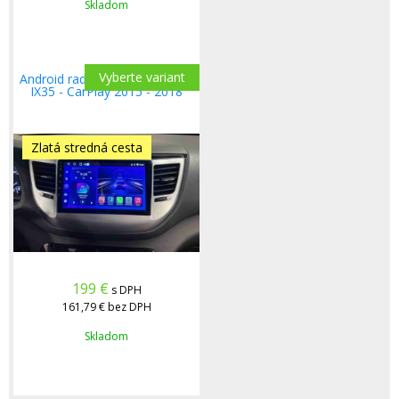
Skladom
Vyberte variant
Android radio Hyundai Tucson
IX35 - CarPlay 2015 - 2018
Zlatá stredná cesta
199
€
s DPH
161,79 €
bez DPH
Skladom