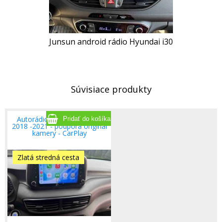
Junsun android rádio Hyundai i30
Súvisiace produkty
Autorádio Hyundai Tucson
2018 -2021 - podpora original
kamery - CarPlay
Zlatá stredná cesta