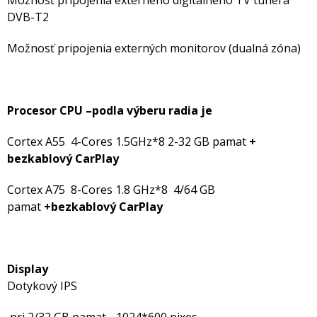
DVB-T2
Možnosť pripojenia externých monitorov (dualná zóna)
Procesor CPU –podla výberu radia je
Cortex A55 4-Cores 1.5GHz*8 2-32 GB pamat
+
bezkablový
CarPlay
Cortex A75 8-Cores 1.8 GHz*8 4/64 GB
pamat
+
bezkablový
CarPlay
Display
Dotykový IPS
pri 2/32 GB pamat - 1024*600 pixes