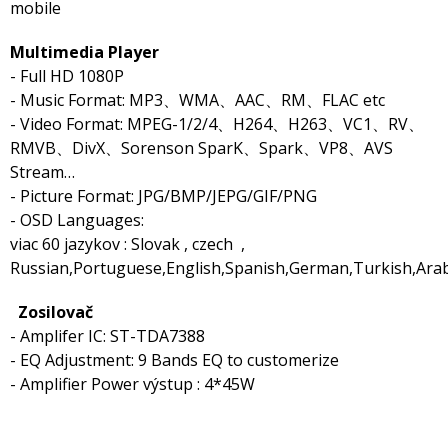
mobile
Multimedia Player
- Full HD 1080P
- Music Format: MP3、WMA、AAC、RM、FLAC etc
- Video Format: MPEG-1/2/4、H264、H263、VC1、RV、
RMVB、DivX、Sorenson SparK、Spark、VP8、AVS
Stream…
- Picture Format: JPG/BMP/JEPG/GIF/PNG
- OSD Languages:
viac 60 jazykov : Slovak , czech ,
Russian,Portuguese,English,Spanish,German,Turkish,Arabi
Zosilovač
- Amplifer IC: ST-TDA7388
- EQ Adjustment: 9 Bands EQ to customerize
- Amplifier Power výstup : 4*45W