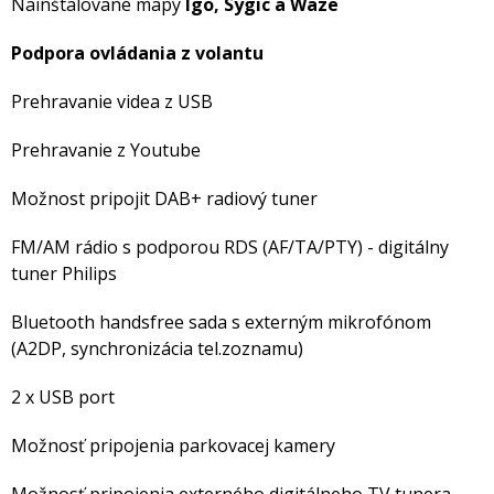
Nainštalované mapy
Igo, Sygic a Waze
Podpora ovládania z volantu
Prehravanie videa z USB
Prehravanie z Youtube
Možnost pripojit DAB+ radiový tuner
FM/AM rádio s podporou RDS (AF/TA/PTY) - digitálny
tuner Philips
Bluetooth handsfree sada s externým mikrofónom
(A2DP, synchronizácia tel.zoznamu)
2 x USB port
Možnosť pripojenia parkovacej kamery
Možnosť pripojenia externého digitálneho TV tunera