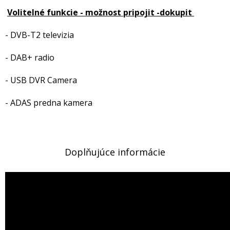
Volitelné funkcie - možnost pripojit -dokupit
- DVB-T2 televizia
- DAB+ radio
- USB DVR Camera
- ADAS predna kamera
Doplňujúce informácie