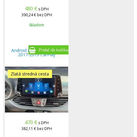
480
€
s DPH
390,24 €
bez DPH
Skladom
Android rádio Hyundai i30
2017-2019 CarPlay
Zlatá stredná cesta
470
€
s DPH
382,11 €
bez DPH