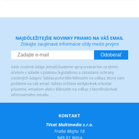
NAJDÔLEŽITEJŠIE NOVINKY PRIAMO NA VÁŠ EMAIL
Získajte zaujímavé informácie vždy medzi prvými
Odoberať
Vaše osobné údaje (email) budeme spracovávať len za týmto
účelom v súlade s platnou legislatívou a zásadami ochrany
osobných údajov. Súhlas potvrdíte kliknutím na odkaz, ktorý vám
pošleme na váš email. Súhlas môžete kedykoľvek odvolať
písomne, emailom alebo kliknutím na odkaz z ktoréhokoľvek
informačného emailu.
KONTAKT
TVsat Multimedia s.r.o.
Fraňa Mojtu 18
949 01 Nitra