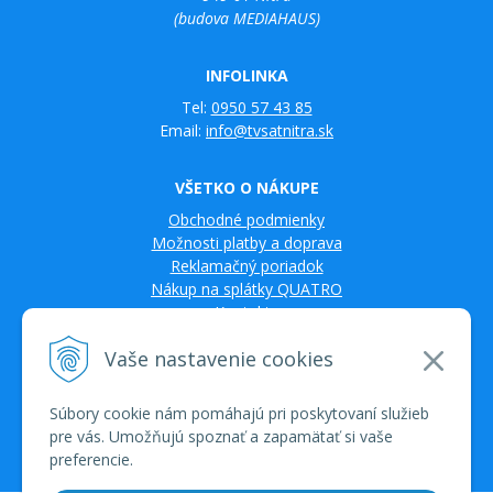
(budova MEDIAHAUS)
INFOLINKA
Tel:
0950 57 43 85
Email:
info@tvsatnitra.sk
VŠETKO O NÁKUPE
Obchodné podmienky
Možnosti platby a doprava
Reklamačný poriadok
Nákup na splátky QUATRO
Kontakty
Vaše nastavenie cookies
Súbory cookie nám pomáhajú pri poskytovaní služieb
pre vás. Umožňujú spoznať a zapamätať si vaše
preferencie.