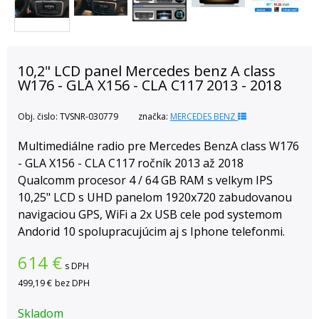
10,2" LCD panel Mercedes benz A class
W176 - GLA X156 - CLA C117 2013 - 2018
Obj. čislo:
TVSNR-030779
značka:
MERCEDES BENZ
Multimediálne radio pre Mercedes BenzA class W176
- GLA X156 - CLA C117 ročník 2013 až 2018
Qualcomm procesor 4 / 64 GB RAM s velkym IPS
10,25" LCD s UHD panelom 1920x720 zabudovanou
navigaciou GPS, WiFi a 2x USB cele pod systemom
Andorid 10 spolupracujúcim aj s Iphone telefonmi.
614
€
s DPH
499,19 €
bez DPH
Skladom