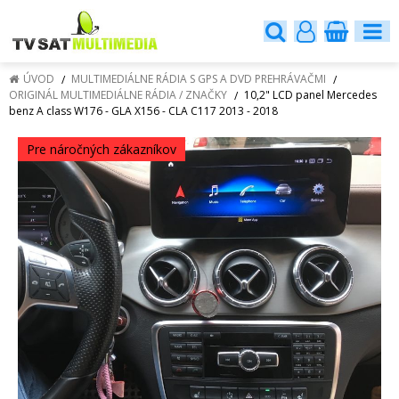
ÚVOD
MULTIMEDIÁLNE RÁDIA S GPS A DVD PREHRÁVAČMI
ORIGINÁL MULTIMEDIÁLNE RÁDIA / ZNAČKY
10,2" LCD panel Mercedes
benz A class W176 - GLA X156 - CLA C117 2013 - 2018
Pre náročných zákazníkov