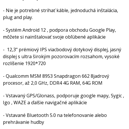
- Nie je potrebné strihať káble, jednoduchá inštalácia,
plug and play.
- Systém Android 12 , podpora obchodu Google Play,
môžete si nainštalovať svoje obľúbené aplikácie
- 12,3" prémiový IPS viacbodový dotykový displej, jasný
displej s ultra širokým pozorovacím rozsahom, vysoké
rozlíšenie 1920*720
- Qualcomm MSM 8953 Snapdragon 662 8jadrový
procesor, až 2,0 GHz, DDR4 4G RAM, 64G ROM
- Vstavaný GPS/Glonass, podporuje google mapy, Sygic ,
Igo , WAZE a ďalšie navigačné aplikácie
- Vstavané Bluetooth 5.0 na telefonovanie alebo
prehrávanie hudby