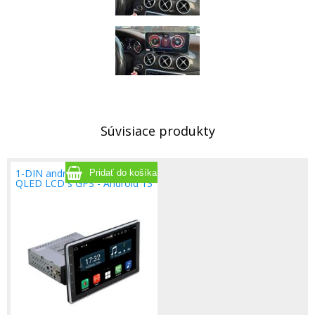
Súvisiace produkty
1-DIN android autoradio s 10"
QLED LCD s GPS - Android 13