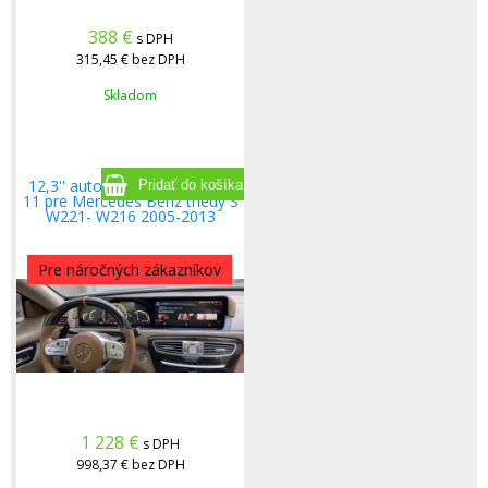
388
€
s DPH
315,45 €
bez DPH
Skladom
12,3'' autorádio s Androidom
11 pre Mercedes Benz triedy S
W221- W216 2005-2013
Pre náročných zákazníkov
1 228
€
s DPH
998,37 €
bez DPH