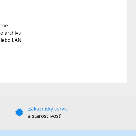
ätné
do archívu
 alebo LAN.
Zákaznícky servis
a starostlivosť