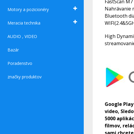
FastScan M7 S
Nahrávanie 
Motory a pozicionéry
Bluetooth di
WIFI(2.4&5GH
Meracia technika
High Dynamic
AUDIO , VIDEO
streamovanie
Bazár
Poradenstvo
značky produktov
Google Play
video, Sledo
5000 aplikác
filmov, rel
sami chcete.