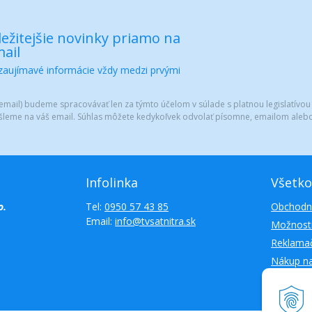
ežitejšie novinky priamo na
ail
 zaujímavé informácie vždy medzi prvými
mail) budeme spracovávať len za týmto účelom v súlade s platnou legislatívou
šleme na váš email. Súhlas môžete kedykoľvek odvolať písomne, emailom alebo
Infolinka
Všetko
o.
Tel:
0950 57 43 85
Obchodn
Email:
info@tvsatnitra.sk
Možnosti
Reklamač
Nákup n
Kontakty