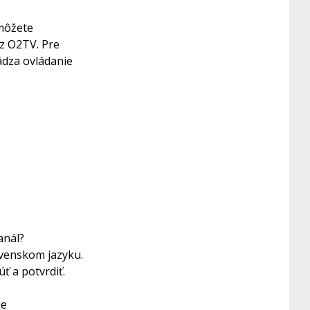
 môžete
 z O2TV. Pre
ádza ovládanie
anál?
ovenskom jazyku.
ť a potvrdiť.
ie