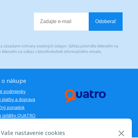
Odoberať
 a zásadami ochrany osobných údajov. Súhlas potvrdíte kliknutím na
 kliknutím na odkaz z ktoréhokoľvek informačného emailu.
 o nákupe
é podmienky
 platby a doprava
ný poriadok
a splátky QUATRO
Vaše nastavenie cookies