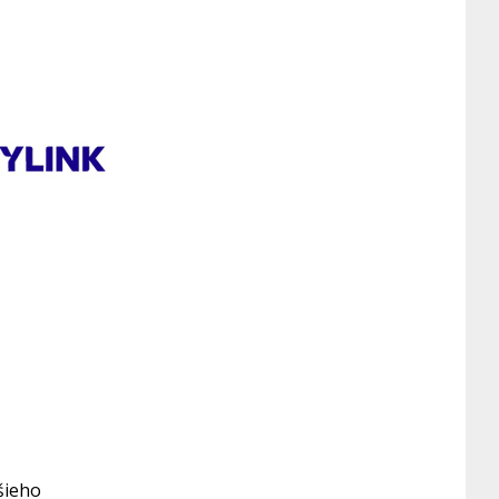
šieho