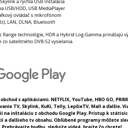
kylink a rýchla USB Inštalácia
na USB/HDD, USB MediaPlayer
aľkový ovládač s mikrofónom
z), LAN, DLNA, Bluetooth
 Range technológie, HDR a Hybrid Log‐Gamma prinášajú výni
 zo satelitného DVB‐S2 vysielania.
 obchod s aplikáciami. NETFLIX, YouTube, HBO GO, PRIM
vanie TV, Skylink, KuKi, Telly, LepšieTV, Mall a ďalšie. V
ií na inštaláciu z obchodu Google Play. Prístup k státis
ácií a ďalšieho tv obsahu. Obľúbené programy môžete sl
 Prehrávajte hudbu, sledujte videá, hrajte čo chcete!