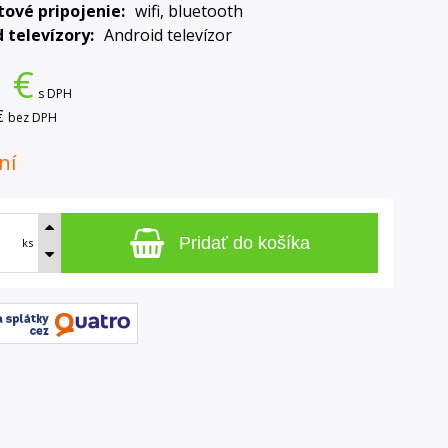
tové pripojenie
wifi, bluetooth
 televízory
Android televízor
1
€
s DPH
€
bez DPH
ní
Pridať do košíka
ks