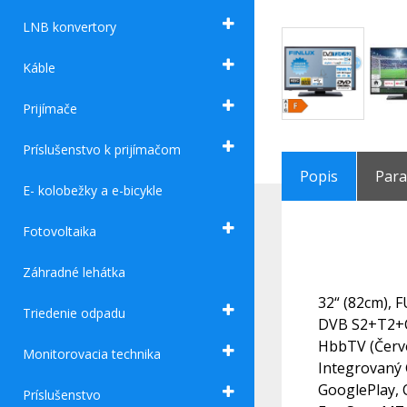
LNB konvertory
Káble
Prijímače
Príslušenstvo k prijímačom
Popis
Par
E- kolobežky a e-bicykle
Fotovoltaika
Záhradné lehátka
32“ (82cm), 
Triedenie odpadu
DVB S2+T2+C,
HbbTV (Červen
Monitorovacia technika
Integrovaný
GooglePlay, 
Príslušenstvo