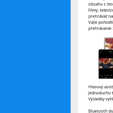
obsahu z mob
Filmy, televí
prehrávať na
Vaše pohodli
prehrávanie 
Hlasový asist
Jednoducho t
Výsledky vyhľ
Bluetooth di