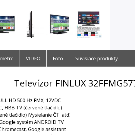
ametre
VIDEO
Foto
Súvisiace produkty
Televízor FINLUX 32FFMG57
FULL HD 500 Hz FMX, 12VDC
 HBB TV (červené tlačidlo)
é tlačidlo) iVysielanie ČT, atď.
 Google systém ANDROID TV
Chromecast, Google assistant