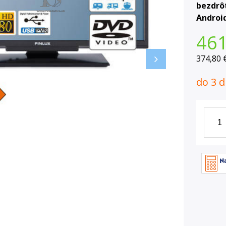
bezdrô
Android
46
374,80 
do 3 d