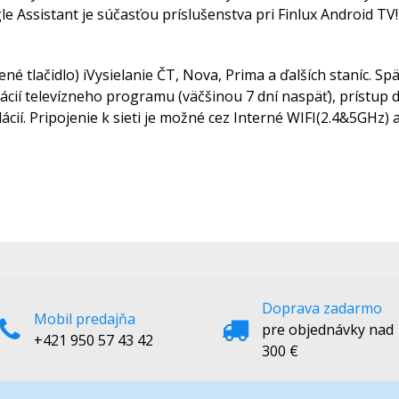
e Assistant je súčasťou príslušenstva pri Finlux Android TV!
é tlačidlo) iVysielanie ČT, Nova, Prima a ďalších staníc. Sp
lácií televízneho programu (väčšinou 7 dní naspäť), prístup 
elácií. Pripojenie k sieti je možné cez Interné WIFI(2.4&5GHz)
Doprava zadarmo
Mobil predajňa
pre objednávky nad
+421 950 57 43 42
300 €