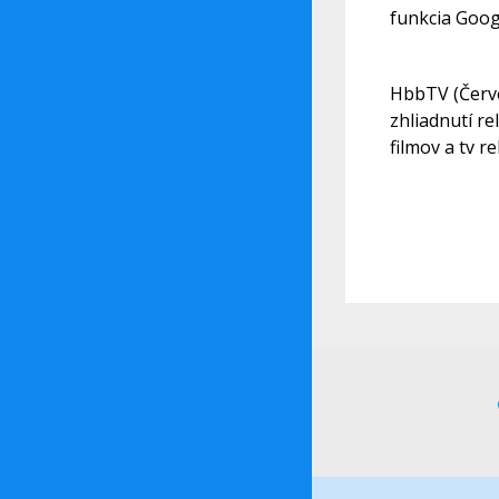
funkcia Googl
HbbTV (Červen
zhliadnutí re
filmov a tv r