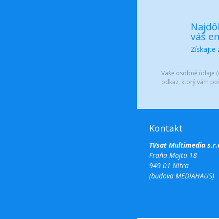
Najdôl
váš em
Získajte
Vaše osobné údaje (e
odkaz, ktorý vám po
Kontakt
TVsat Multimedia s.r.
Fraňa Mojtu 18
949 01 Nitra
(budova MEDIAHAUS)