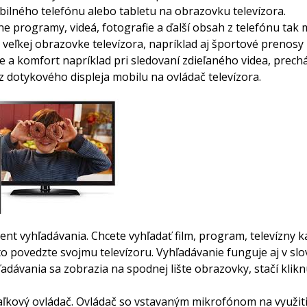
ilného telefónu alebo tabletu na obrazovku televízora.
zne programy, videá, fotografie a ďalší obsah z telefónu tak
 veľkej obrazovke televízora, napríklad aj športové prenosy
e a komfort napríklad pri sledovaní zdieľaného videa, prech
z dotykového displeja mobilu na ovládač televízora.
ent vyhľadávania. Chcete vyhľadať film, program, televízny k
o povedzte svojmu televízoru. Vyhľadávanie funguje aj v sl
adávania sa zobrazia na spodnej lište obrazovky, stačí kliknú
aľkový ovládač. Ovládač so vstavaným mikrofónom na využit