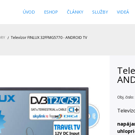
s
ÚVOD
ESHOP
ČLÁNKY
SLUŽBY
VIDEÁ
ORY
Televízor FINLUX 32FFMG5770 - ANDROID TV
Tel
AND
Obj. čislo:
Televí
napája
uhlopr