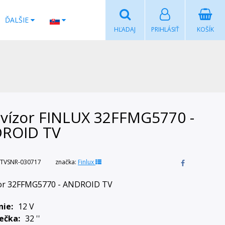
ĎALŠIE
HĽADAJ
PRIHLÁSIŤ
KOŠÍK
evízor FINLUX 32FFMG5770 -
ROID TV
TVSNR-030717
značka:
Finlux
zor 32FFMG5770 - ANDROID TV
nie
12 V
iečka
32 ''