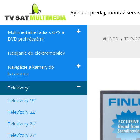
Výroba, predaj, montáž servi
Multimediálne rádia s GPS a
DVD prehrávačmi
ÚVOD
TELEVÍZ
Nabíjanie do elektromobilov
Navigácie a kamery do
karavanov
Televízory
Televízory 19"
Televízory 22"
Televízory 24"
Televízory 27"