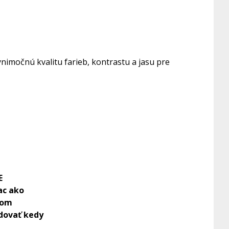
močnú kvalitu farieb, kontrastu a jasu pre
E
iac ako
ícom
edovať kedy