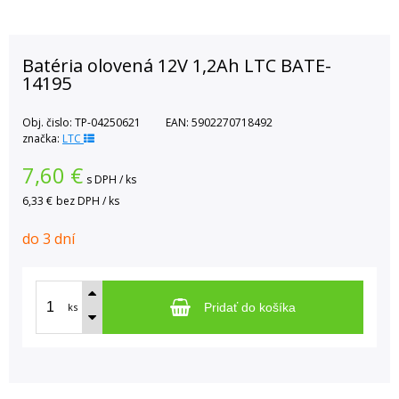
Batéria olovená 12V 1,2Ah LTC BATE-
14195
Obj. čislo:
TP-04250621
EAN:
5902270718492
značka:
LTC
7,60
€
s DPH / ks
6,33 €
bez DPH / ks
do 3 dní
ks
Pridať do košíka