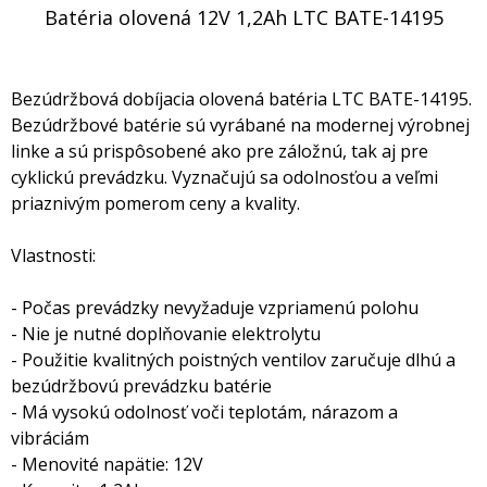
Batéria olovená 12V 1,2Ah LTC BATE-14195
Bezúdržbová dobíjacia olovená batéria LTC BATE-14195.
Bezúdržbové batérie sú vyrábané na modernej výrobnej
linke a sú prispôsobené ako pre záložnú, tak aj pre
cyklickú prevádzku. Vyznačujú sa odolnosťou a veľmi
priaznivým pomerom ceny a kvality.
Vlastnosti:
- Počas prevádzky nevyžaduje vzpriamenú polohu
- Nie je nutné doplňovanie elektrolytu
- Použitie kvalitných poistných ventilov zaručuje dlhú a
bezúdržbovú prevádzku batérie
- Má vysokú odolnosť voči teplotám, nárazom a
vibráciám
- Menovité napätie: 12V