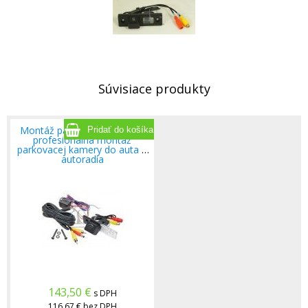
Súvisiace produkty
Montáž parkovacej kamery,
profesionálna montáž
parkovacej kamery do auta a
autoradia
143,50
€
s DPH
116,67 €
bez DPH