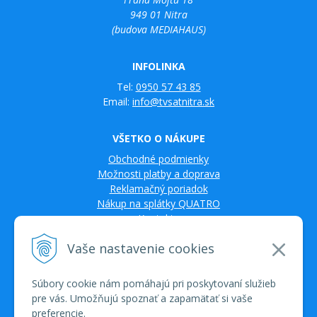
949 01 Nitra
(budova MEDIAHAUS)
INFOLINKA
Tel:
0950 57 43 85
Email:
info@tvsatnitra.sk
VŠETKO O NÁKUPE
Obchodné podmienky
Možnosti platby a doprava
Reklamačný poriadok
Nákup na splátky QUATRO
Kontakty
Vaše nastavenie cookies
Súbory cookie nám pomáhajú pri poskytovaní služieb
pre vás. Umožňujú spoznať a zapamätať si vaše
preferencie.