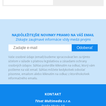
NAJDÔLEŽITEJŠIE NOVINKY PRIAMO NA VÁŠ EMAIL
Získajte zaujímavé informácie vždy medzi prvými
Odoberať
Vaše osobné údaje (email) budeme spracovávať len za týmto
účelom v súlade s platnou legislatívou a zásadami ochrany
osobných údajov. Súhlas potvrdíte kliknutím na odkaz, ktorý vám
pošleme na váš email. Súhlas môžete kedykoľvek odvolať
písomne, emailom alebo kliknutím na odkaz z ktoréhokoľvek
informačného emailu.
KONTAKT
TVsat Multimedia s.r.o.
Fraňa Mojtu 18