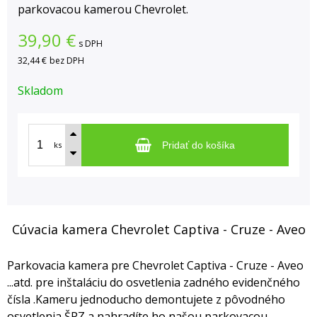
parkovacou kamerou Chevrolet.
39,90
€
s DPH
32,44 €
bez DPH
Skladom
ks
Pridať do košíka
Cúvacia kamera Chevrolet Captiva - Cruze - Aveo
Parkovacia kamera pre Chevrolet Captiva - Cruze - Aveo
...atd. pre inštaláciu do osvetlenia zadného evidenčného
čísla .Kameru jednoducho demontujete z pôvodného
osvetlenia ŠPZ a nahradíte ho našou parkovacou