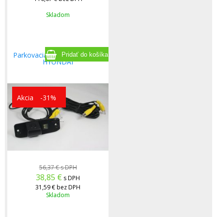
Skladom
Parkovacia kamera pre Kia a
HYUNDAI
Akcia
-31%
56,37 €
s DPH
38,85
€
s DPH
31,59 €
bez DPH
Skladom