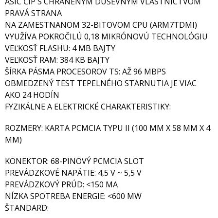
ASIC ČIP S CHRÁNENÝM DUŠEVNÝM VLASTNÍCTVOM
PRAVÁ STRANA
NA ZAMESTNANOM 32-BITOVOM CPU (ARM7TDMI)
VYUŽÍVA POKROČILÚ 0,18 MIKRÓNOVÚ TECHNOLÓGIU
VEĽKOSŤ FLASHU: 4 MB BAJTY
VEĽKOSŤ RAM: 384 KB BAJTY
ŠÍRKA PÁSMA PROCESOROV TS: AŽ 96 MBPS
OBMEDZENÝ TEST TEPELNÉHO STARNUTIA JE VIAC
AKO 24 HODÍN
FYZIKÁLNE A ELEKTRICKÉ CHARAKTERISTIKY:
ROZMERY: KARTA PCMCIA TYPU II (100 MM X 58 MM X 4
MM)
KONEKTOR: 68-PINOVÝ PCMCIA SLOT
PREVÁDZKOVÉ NAPÄTIE: 4,5 V ~ 5,5 V
PREVÁDZKOVÝ PRÚD: <150 MA
NÍZKA SPOTREBA ENERGIE: <600 MW
ŠTANDARD: