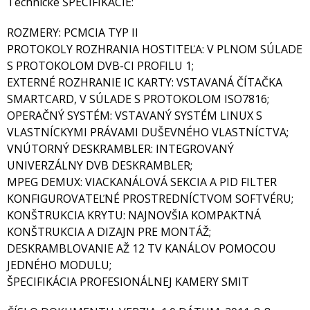
Technické ŠPECIFIKÁCIE:
ROZMERY: PCMCIA TYP II
PROTOKOLY ROZHRANIA HOSTITEĽA: V PLNOM SÚLADE
S PROTOKOLOM DVB-CI PROFILU 1;
EXTERNÉ ROZHRANIE IC KARTY: VSTAVANÁ ČÍTAČKA
SMARTCARD, V SÚLADE S PROTOKOLOM ISO7816;
OPERAČNÝ SYSTÉM: VSTAVANÝ SYSTÉM LINUX S
VLASTNÍCKYMI PRÁVAMI DUŠEVNÉHO VLASTNÍCTVA;
VNÚTORNÝ DESKRAMBLER: INTEGROVANÝ
UNIVERZÁLNY DVB DESKRAMBLER;
MPEG DEMUX: VIACKANÁLOVÁ SEKCIA A PID FILTER
KONFIGUROVATEĽNÉ PROSTREDNÍCTVOM SOFTVÉRU;
KONŠTRUKCIA KRYTU: NAJNOVŠIA KOMPAKTNÁ
KONŠTRUKCIA A DIZAJN PRE MONTÁŽ;
DESKRAMBLOVANIE AŽ 12 TV KANÁLOV POMOCOU
JEDNÉHO MODULU;
ŠPECIFIKÁCIA PROFESIONÁLNEJ KAMERY SMIT