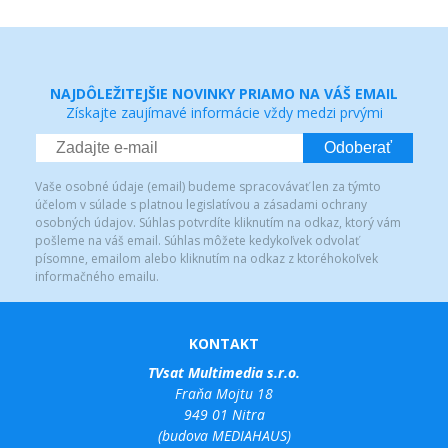
NAJDÔLEŽITEJŠIE NOVINKY PRIAMO NA VÁŠ EMAIL
Získajte zaujímavé informácie vždy medzi prvými
Odoberať
Vaše osobné údaje (email) budeme spracovávať len za týmto
účelom v súlade s platnou legislatívou a zásadami ochrany
osobných údajov. Súhlas potvrdíte kliknutím na odkaz, ktorý vám
pošleme na váš email. Súhlas môžete kedykoľvek odvolať
písomne, emailom alebo kliknutím na odkaz z ktoréhokoľvek
informačného emailu.
KONTAKT
TVsat Multimedia s.r.o.
Fraňa Mojtu 18
949 01 Nitra
(budova MEDIAHAUS)