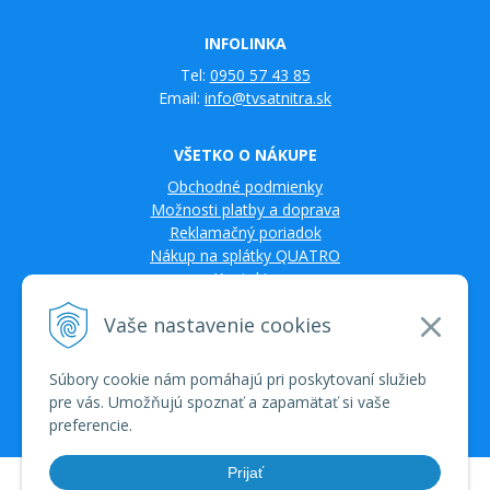
INFOLINKA
Tel:
0950 57 43 85
Email:
info@tvsatnitra.sk
VŠETKO O NÁKUPE
Obchodné podmienky
Možnosti platby a doprava
Reklamačný poriadok
Nákup na splátky QUATRO
Kontakty
Vaše nastavenie cookies
Súbory cookie nám pomáhajú pri poskytovaní služieb
pre vás. Umožňujú spoznať a zapamätať si vaše
preferencie.
Prijať
© 2026 TV SAT Multimédiá • tvorba eshopu cez UNIobchod, webhosting