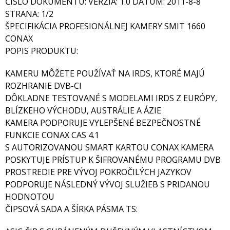
ČÍSLO DOKUMENTU: VERZIA: 1.0 DÁTUM: 2011-8-8
STRANA: 1/2
ŠPECIFIKÁCIA PROFESIONÁLNEJ KAMERY SMIT 1660
CONAX
POPIS PRODUKTU:
KAMERU MÔŽETE POUŽÍVAŤ NA IRDS, KTORÉ MAJÚ
ROZHRANIE DVB-CI
DÔKLADNE TESTOVANÉ S MODELAMI IRDS Z EURÓPY,
BLÍZKEHO VÝCHODU, AUSTRÁLIE A ÁZIE
KAMERA PODPORUJE VYLEPŠENÉ BEZPEČNOSTNÉ
FUNKCIE CONAX CAS 4.1
S AUTORIZOVANOU SMART KARTOU CONAX KAMERA
POSKYTUJE PRÍSTUP K ŠIFROVANÉMU PROGRAMU DVB
PROSTREDIE PRE VÝVOJ POKROČILÝCH JAZYKOV
PODPORUJE NÁSLEDNÝ VÝVOJ SLUŽIEB S PRIDANOU
HODNOTOU
ČIPSOVÁ SADA A ŠÍRKA PÁSMA TS: