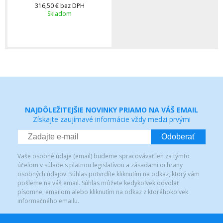
316,50 €
bez DPH
Skladom
NAJDÔLEŽITEJŠIE NOVINKY PRIAMO NA VÁŠ EMAIL
Získajte zaujímavé informácie vždy medzi prvými
Odoberať
Vaše osobné údaje (email) budeme spracovávať len za týmto
účelom v súlade s platnou legislatívou a zásadami ochrany
osobných údajov. Súhlas potvrdíte kliknutím na odkaz, ktorý vám
pošleme na váš email. Súhlas môžete kedykoľvek odvolať
písomne, emailom alebo kliknutím na odkaz z ktoréhokoľvek
informačného emailu.