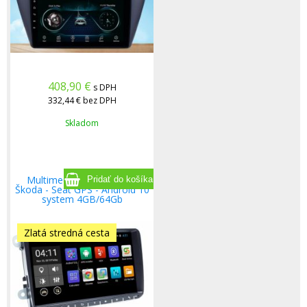
408,90
€
s DPH
332,44 €
bez DPH
Skladom
Multimediálne rádio VW -
Škoda - Seat GPS - Android 10
system 4GB/64Gb
Zlatá stredná cesta