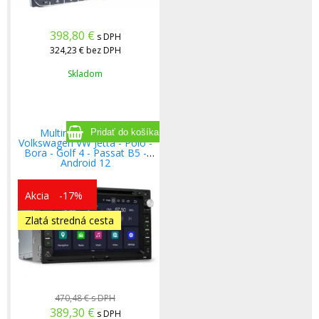
398,80
€
s DPH
324,23 €
bez DPH
Skladom
Multimediálne rádio
Volkswagen VW Jetta - Polo -
Bora - Golf 4 - Passat B5 -
Android 12
Akcia
-17%
Zlatá stredná cesta
470,48 €
s DPH
389,30
€
s DPH