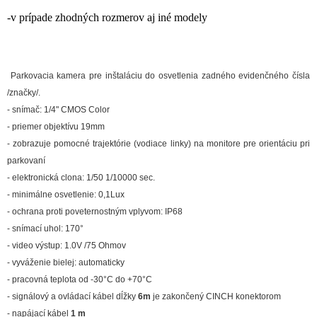
-v prípade zhodných rozmerov aj iné modely
Parkovacia kamera pre inštaláciu do osvetlenia zadného evidenčného čísla
/značky/.
- snímač: 1/4" CMOS Color
- priemer objektívu 19mm
- zobrazuje pomocné trajektórie (vodiace linky) na monitore pre orientáciu pri
parkovaní
- elektronická clona: 1/50 1/10000 sec.
- minimálne osvetlenie: 0,1Lux
- ochrana proti poveternostným vplyvom: IP68
- snímací uhol: 170°
- video výstup: 1.0V /75 Ohmov
- vyváženie bielej: automaticky
- pracovná teplota od -30°C do +70°C
- signálový a ovládací kábel dĺžky
6m
je zakončený CINCH konektorom
- napájací kábel
1 m