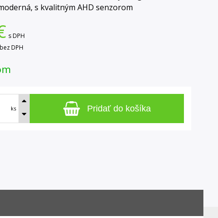
moderná, s kvalitným AHD senzorom
€
s DPH
bez DPH
om
Pridať do košíka
ks