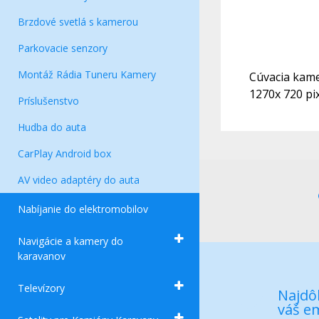
Brzdové svetlá s kamerou
Parkovacie senzory
Montáž Rádia Tuneru Kamery
Cúvacia kame
1270x 720 pi
Príslušenstvo
Hudba do auta
CarPlay Android box
AV video adaptéry do auta
Nabíjanie do elektromobilov
Navigácie a kamery do
karavanov
Televízory
Najdôl
váš em