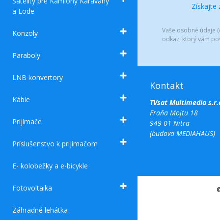
Satelity pre Kamióny Karavany
Získajte
a Lode
Vaše osobné údaje (e
Konzoly
odkaz, ktorý vám po
Paraboly
LNB konvertory
Kontakt
Káble
TVsat Multimedia s.r.
Fraňa Mojtu 18
Prijímače
949 01 Nitra
(budova MEDIAHAUS)
Príslušenstvo k prijímačom
E- kolobežky a e-bicykle
Fotovoltaika
©
Záhradné lehátka