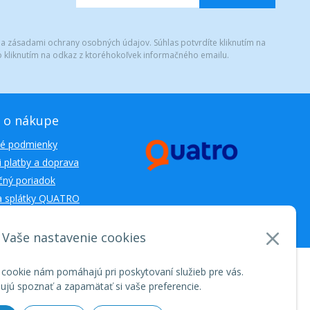
 a zásadami ochrany osobných údajov. Súhlas potvrdíte kliknutím na
 kliknutím na odkaz z ktoréhokoľvek informačného emailu.
 o nákupe
é podmienky
 platby a doprava
ný poriadok
a splátky QUATRO
Vaše nastavenie cookies
nosti WEBYGROUP • dbart
zvyšovanie návštevnosti
•
 cookie nám pomáhajú pri poskytovaní služieb pre vás.
jú spoznať a zapamätať si vaše preferencie.