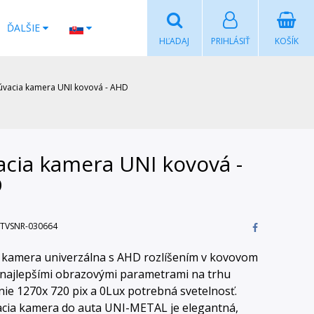
ĎALŠIE
HĽADAJ
PRIHLÁSIŤ
KOŠÍK
úvacia kamera UNI kovová - AHD
acia kamera UNI kovová -
D
TVSNR-030664
 kamera univerzálna s AHD rozlíšením v kovovom
 najlepšími obrazovými parametrami na trhu
enie 1270x 720 pix a 0Lux potrebná svetelnosť.
cia kamera do auta UNI-METAL je elegantná,