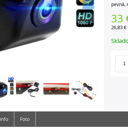
pevná, 
33
26,83 €
Sklad
 info
Foto