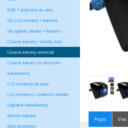
DVB-T prijímače do auta
Set LCD monitor + kamera
Set spätné zrkadlo + kamera
Cúvacie kamery / značky auta
Cúvacie kamery univerzál
Cúvacie kamery so senzormi
Autokamery
LCD monitory do auta
LCD monitory v spätnom zrkadle
Digitálne videokamery
Meniče napatia
Popis
Viac
Auto konektory