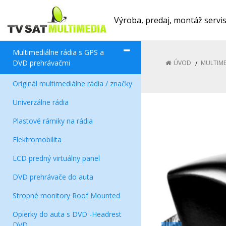
Výroba, predaj, montáž servi
Multimediálne rádia s GPS a
DVD prehrávačmi
ÚVOD
MULTIME
Originál multimediálne rádia / značky
Univerzálne rádia
Plastové rámiky na rádia
Elektromobilita
LCD predný virtuálny panel
DVD prehrávače do auta
Stropné monitory Roof Mounted
Opierky do auta s DVD -Headrest
DVD