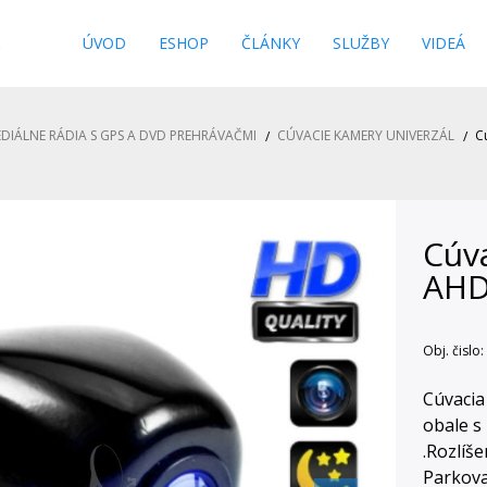
s
ÚVOD
ESHOP
ČLÁNKY
SLUŽBY
VIDEÁ
DIÁLNE RÁDIA S GPS A DVD PREHRÁVAČMI
CÚVACIE KAMERY UNIVERZÁL
C
Cúv
AH
Obj. čislo:
Cúvacia
obale s
.Rozlíš
Parkova