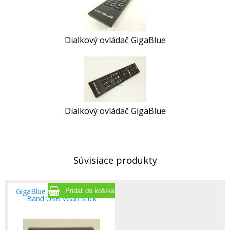
Dialkový ovládač GigaBlue
Dialkový ovládač GigaBlue
Súvisiace produkty
GigaBlue Wifi 600Mbit Dual
Band USB Wlan Stick