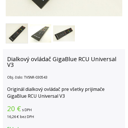
Dialkový ovládač GigaBlue RCU Universal
V3
Obj. čislo:
TVSNR-030543
Originál dialkový ovládač pre všetky prijimače
GigaBlue RCU Universal V3
20
€
s DPH
16,26 €
bez DPH