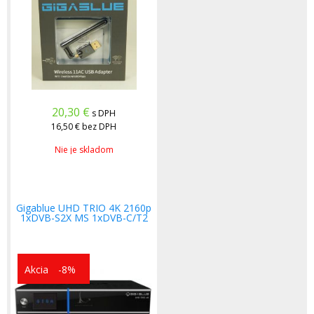
20,30
€
s DPH
16,50 €
bez DPH
Nie je skladom
Gigablue UHD TRIO 4K 2160p
1xDVB-S2X MS 1xDVB-C/T2
Akcia
-8%