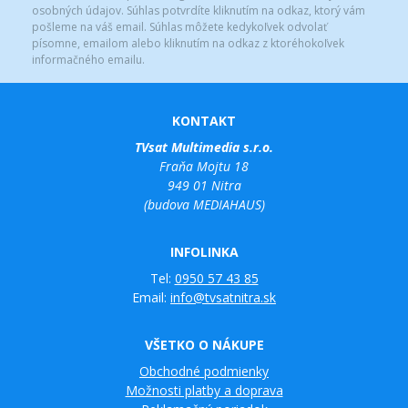
osobných údajov. Súhlas potvrdíte kliknutím na odkaz, ktorý vám
pošleme na váš email. Súhlas môžete kedykoľvek odvolať
písomne, emailom alebo kliknutím na odkaz z ktoréhokoľvek
informačného emailu.
KONTAKT
TVsat Multimedia s.r.o.
Fraňa Mojtu 18
949 01 Nitra
(budova MEDIAHAUS)
INFOLINKA
Tel:
0950 57 43 85
Email:
info@tvsatnitra.sk
VŠETKO O NÁKUPE
Obchodné podmienky
Možnosti platby a doprava