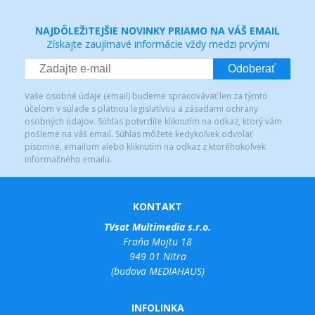
NAJDÔLEŽITEJŠIE NOVINKY PRIAMO NA VÁŠ EMAIL
Získajte zaujímavé informácie vždy medzi prvými
Odoberať
Vaše osobné údaje (email) budeme spracovávať len za týmto
účelom v súlade s platnou legislatívou a zásadami ochrany
osobných údajov. Súhlas potvrdíte kliknutím na odkaz, ktorý vám
pošleme na váš email. Súhlas môžete kedykoľvek odvolať
písomne, emailom alebo kliknutím na odkaz z ktoréhokoľvek
informačného emailu.
KONTAKT
TVsat Multimedia s.r.o.
Fraňa Mojtu 18
949 01 Nitra
(budova MEDIAHAUS)
INFOLINKA