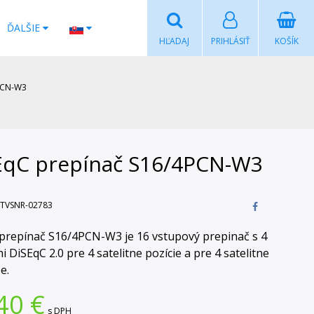
ĎALŠIE
HĽADAJ
PRIHLÁSIŤ
KOŠÍK
PCN-W3
EqC prepínač S16/4PCN-W3
TVSNR-02783
prepínač S16/4PCN-W3 je 16 vstupový prepinač s 4
 DiSEqC 2.0 pre 4 satelitne pozície a pre 4 satelitne
e.
40
€
s DPH