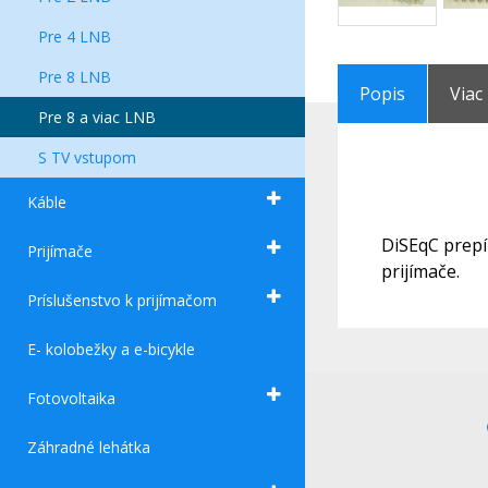
Pre 4 LNB
Pre 8 LNB
Popis
Viac
Pre 8 a viac LNB
S TV vstupom
Káble
DiSEqC prepí
Prijímače
prijímače.
Príslušenstvo k prijímačom
E- kolobežky a e-bicykle
Fotovoltaika
Záhradné lehátka