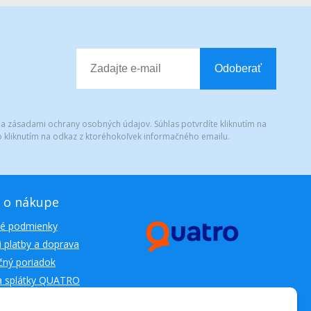
Odoberať
 a zásadami ochrany osobných údajov. Súhlas potvrdíte kliknutím na
 kliknutím na odkaz z ktoréhokoľvek informačného emailu.
 o nákupe
é podmienky
 platby a doprava
ný poriadok
a splátky QUATRO