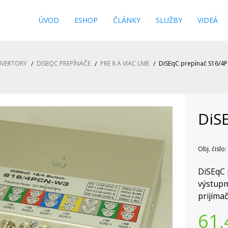
s
ÚVOD
ESHOP
ČLÁNKY
SLUŽBY
VIDEÁ
NVERTORY
DISEQC PREPÍNAČE
PRE 8 A VIAC LNB
DiSEqC prepínač S16/4
DiS
Obj. čislo:
DiSEqC 
výstupmi
prijímač
61,