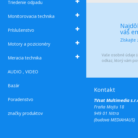
Triedenie odpadu
Monitorovacia technika
Najdôl
Príslušenstvo
váš em
Získajte
Motory a pozicionéry
Vaše osobné údaje (e
Meracia technika
odkaz, ktorý vám po
AUDIO , VIDEO
Bazár
Kontakt
Poradenstvo
TVsat Multimedia s.r.
Fraňa Mojtu 18
značky produktov
949 01 Nitra
(budova MEDIAHAUS)