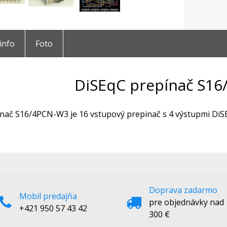
 info
Foto
DiSEqC prepínač S1
nač S16/4PCN-W3 je 16 vstupový prepinač s 4 výstupmi DiSEqC 
Doprava zadarmo
Mobil predajňa
pre objednávky nad
+421 950 57 43 42
300 €