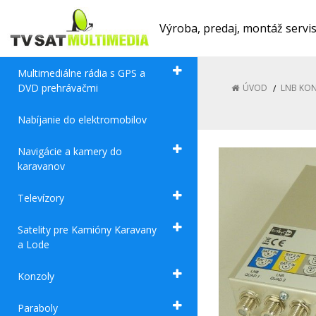
Výroba, predaj, montáž servi
Multimediálne rádia s GPS a
DVD prehrávačmi
ÚVOD
LNB KO
Nabíjanie do elektromobilov
Navigácie a kamery do
karavanov
Televízory
Satelity pre Kamióny Karavany
a Lode
Konzoly
Paraboly