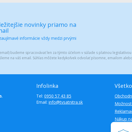
ežitejšie novinky priamo na
ail
 zaujímavé informácie vždy medzi prvými
mail) budeme spracovávať len za týmto účelom v súlade s platnou legislatívou
šleme na váš email. Súhlas môžete kedykoľvek odvolať písomne, emailom alebo
Infolinka
Všetko
o.
Tel:
0950 57 43 85
Obchodn
Email:
info@tvsatnitra.sk
Možnosti
Reklamač
Nákup n
Kontakty