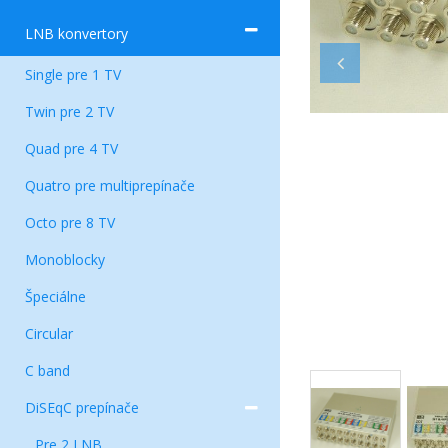
LNB konvertory
Single pre 1 TV
Twin pre 2 TV
Quad pre 4 TV
Quatro pre multiprepínače
Octo pre 8 TV
Monoblocky
Špeciálne
Circular
C band
DiSEqC prepínače
Pre 2 LNB