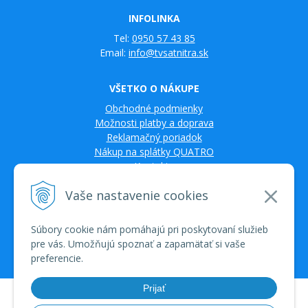
INFOLINKA
Tel:
0950 57 43 85
Email:
info@tvsatnitra.sk
VŠETKO O NÁKUPE
Obchodné podmienky
Možnosti platby a doprava
Reklamačný poriadok
Nákup na splátky QUATRO
Kontakty
Vaše nastavenie cookies
Súbory cookie nám pomáhajú pri poskytovaní služieb
pre vás. Umožňujú spoznať a zapamätať si vaše
preferencie.
Prijať
© 2026 TV SAT Multimédiá • tvorba eshopu cez UNIobchod, webhosting
spoločnosti WEBYGROUP • dbart
zvyšovanie návštevnosti
•