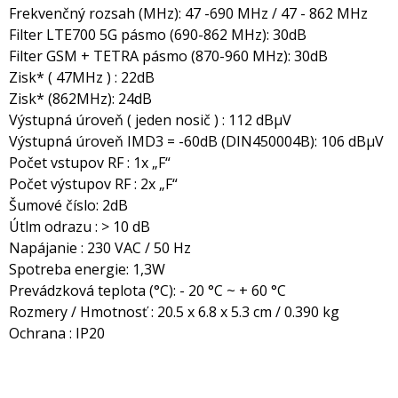
Frekvenčný rozsah (MHz): 47 -690 MHz / 47 - 862 MHz
Filter LTE700 5G pásmo (690-862 MHz): 30dB
Filter GSM + TETRA pásmo (870-960 MHz): 30dB
Zisk* ( 47MHz ) : 22dB
Zisk* (862MHz): 24dB
Výstupná úroveň ( jeden nosič ) : 112 dBμV
Výstupná úroveň IMD3 = -60dB (DIN450004B): 106 dBμV
Počet vstupov RF : 1x „F“
Počet výstupov RF : 2x „F“
Šumové číslo: 2dB
Útlm odrazu : > 10 dB
Napájanie : 230 VAC / 50 Hz
Spotreba energie: 1,3W
Prevádzková teplota (°C): - 20 °C ~ + 60 °C
Rozmery / Hmotnosť : 20.5 x 6.8 x 5.3 cm / 0.390 kg
Ochrana : IP20