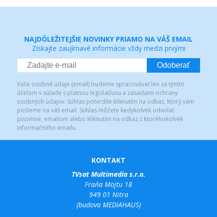
NAJDÔLEŽITEJŠIE NOVINKY PRIAMO NA VÁŠ EMAIL
Získajte zaujímavé informácie vždy medzi prvými
Odoberať
Vaše osobné údaje (email) budeme spracovávať len za týmto
účelom v súlade s platnou legislatívou a zásadami ochrany
osobných údajov. Súhlas potvrdíte kliknutím na odkaz, ktorý vám
pošleme na váš email. Súhlas môžete kedykoľvek odvolať
písomne, emailom alebo kliknutím na odkaz z ktoréhokoľvek
informačného emailu.
KONTAKT
TVsat Multimedia s.r.o.
Fraňa Mojtu 18
949 01 Nitra
(budova MEDIAHAUS)