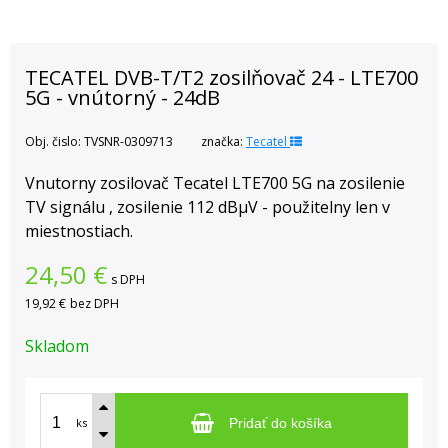
TECATEL DVB-T/T2 zosilňovač 24 - LTE700
5G - vnútorný - 24dB
Obj. čislo:
TVSNR-0309713
značka:
Tecatel
Vnutorny zosilovač Tecatel LTE700 5G na zosilenie
TV signálu , zosilenie 112 dBμV - použitelny len v
miestnostiach.
24,50
€
s DPH
19,92 €
bez DPH
Skladom
ks
Pridať do košíka