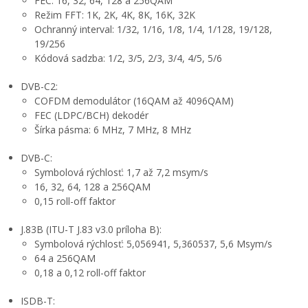
FEC: 16, 32, 64, 128 a 256QAM
Režim FFT: 1K, 2K, 4K, 8K, 16K, 32K
Ochranný interval: 1/32, 1/16, 1/8, 1/4, 1/128, 19/128,
19/256
Kódová sadzba: 1/2, 3/5, 2/3, 3/4, 4/5, 5/6
DVB-C2:
COFDM demodulátor (16QAM až 4096QAM)
FEC (LDPC/BCH) dekodér
Šírka pásma: 6 MHz, 7 MHz, 8 MHz
DVB-C:
Symbolová rýchlosť: 1,7 až 7,2 msym/s
16, 32, 64, 128 a 256QAM
0,15 roll-off faktor
J.83B (ITU-T J.83 v3.0 príloha B):
Symbolová rýchlosť: 5,056941, 5,360537, 5,6 Msym/s
64 a 256QAM
0,18 a 0,12 roll-off faktor
ISDB-T: