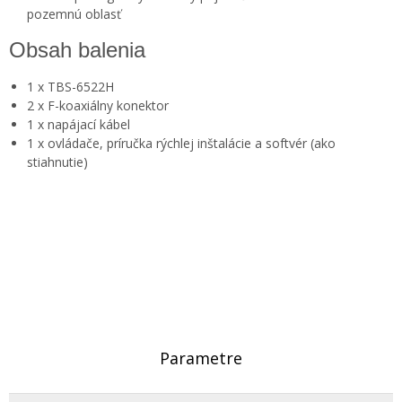
pozemnú oblasť
Obsah balenia
1 x TBS-6522H
2 x F-koaxiálny konektor
1 x napájací kábel
1 x ovládače, príručka rýchlej inštalácie a softvér (ako
stiahnutie)
Parametre