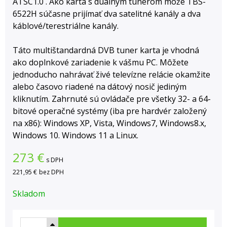
ATSC1.0 . Ako karta s duálnym tunerom môže TBS-
6522H súčasne prijímať dva satelitné kanály a dva
káblové/terestriálne kanály.
Táto multištandardná DVB tuner karta je vhodná
ako doplnkové zariadenie k vášmu PC. Môžete
jednoducho nahrávať živé televízne relácie okamžite
alebo časovo riadené na dátový nosič jediným
kliknutím. Zahrnuté sú ovládače pre všetky 32- a 64-
bitové operačné systémy (iba pre hardvér založený
na x86): Windows XP, Vista, Windows7, Windows8.x,
Windows 10. Windows 11 a Linux.
273
€
s DPH
221,95 €
bez DPH
Skladom