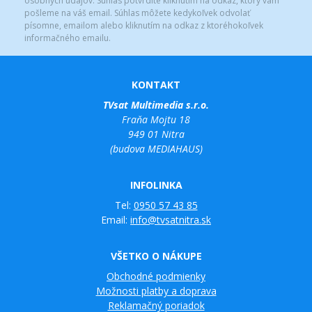
osobných údajov. Súhlas potvrdíte kliknutím na odkaz, ktorý vám
pošleme na váš email. Súhlas môžete kedykoľvek odvolať
písomne, emailom alebo kliknutím na odkaz z ktoréhokoľvek
informačného emailu.
KONTAKT
TVsat Multimedia s.r.o.
Fraňa Mojtu 18
949 01 Nitra
(budova MEDIAHAUS)
INFOLINKA
Tel:
0950 57 43 85
Email:
info@tvsatnitra.sk
VŠETKO O NÁKUPE
Obchodné podmienky
Možnosti platby a doprava
Reklamačný poriadok