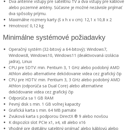
Dva anténne vstupy pre satelitnú TV a dva vstupy pre káblové
alebo pozemné antény.
Súčasne je možné nezávisle prijímať
dva spôsoby príjmu.
Maximálne rozmery karty (š x h x v cm): 12,1 x 10,8 x 2
Hmotnosť: 0,12 kg
Minimálne systémové požiadavky
Operačný systém (32-bitový a 64-bitový): Windows7,
Windows8, Windows10, Windows11 (deaktivovaná izolácia
jadra), Linux
CPU pre SDTV: min.
Pentium 3, 1 GHz alebo podobný AMD
Athlon alebo alternatívne dekódovanie videa cez grafický čip
CPU pre HDTV: min.
Pentium 3, 3 GHz alebo podobný AMD
Athlon (odporúča sa Dual Core) alebo alternatívne
dekódovanie videa cez grafický čip
Odporúča sa 1 GB RAM
Pevný disk s min.
1 GB voľnej kapacity
Grafická karta s min.
64 MB pamäte
Zvuková karta s podporou DirectX ® 9 alebo novšou
K dispozícii slot PCIe x1, x4, x8 alebo x16
Vhodné pre digitálny satelitný prijímač alebo káblovú alebo