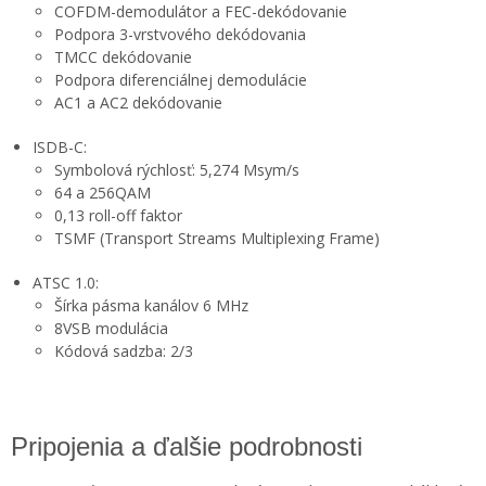
COFDM-demodulátor a FEC-dekódovanie
Podpora 3-vrstvového dekódovania
TMCC dekódovanie
Podpora diferenciálnej demodulácie
AC1 a AC2 dekódovanie
ISDB-C:
Symbolová rýchlosť: 5,274 Msym/s
64 a 256QAM
0,13 roll-off faktor
TSMF (Transport Streams Multiplexing Frame)
ATSC 1.0:
Šírka pásma kanálov 6 MHz
8VSB modulácia
Kódová sadzba: 2/3
Pripojenia a ďalšie podrobnosti