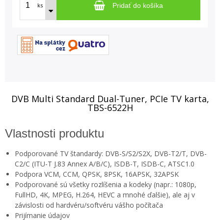
ks
Pridať do košíka
DVB Multi Standard Dual-Tuner, PCIe TV karta,
TBS-6522H
Vlastnosti produktu
Podporované TV štandardy: DVB-S/S2/S2X, DVB-T2/T, DVB-
C2/C (ITU-T J.83 Annex A/B/C), ISDB-T, ISDB-C, ATSC1.0
Podpora VCM, CCM, QPSK, 8PSK, 16APSK, 32APSK
Podporované sú všetky rozlíšenia a kodeky (napr.: 1080p,
FullHD, 4K, MPEG, H.264, HEVC a mnohé ďalšie), ale aj v
závislosti od hardvéru/softvéru vášho počítača
Prijímanie údajov