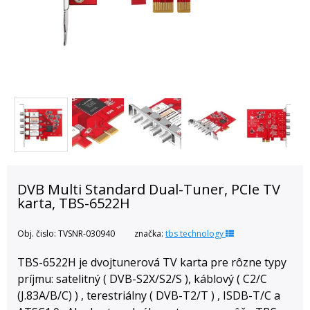
DVB Multi Standard Dual-Tuner, PCIe TV
karta, TBS-6522H
Obj. čislo:
TVSNR-030940
značka:
tbs technology
TBS-6522H je dvojtunerová TV karta pre rôzne typy
príjmu: satelitný ( DVB-S2X/S2/S ), káblový ( C2/C
(J.83A/B/C) ) , terestriálny ( DVB-T2/T ) , ISDB-T/C a