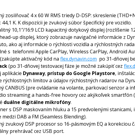
ý zosilňovač 4 x 60 W RMS triedy D-DSP: skreslenie (THD+N) 
 44,1 K. K dispozícii je zvukový súbor špecifický pre vozidlo.
itný 10,1″/16:9 LCD kapacitný dotykový displej (rozlíšenie 12
head-up displej, ktorý zobrazuje navigačné informácie z D
to, ako aj informácie o rýchlosti vozidla a rýchlostných rada
lné s telefonmi Apple CarPlay, Wireless CarPlay, Android A
 (zakúpte aktivačný kód na
flex.dynavin.com
po 31-dňovej bez
ack
(po 31-dňovej testovacej fáze je možné zakúpiť cez
flex
 aplikácie
Dynaway
,
prístup do Google Playstore
, inštalá
 rýchlostných limitov a údajov rýchlostných radarov na Dyna
 CANBUS (pre ovládanie na volante, parkovací senzor a info
io streaming a hands-free hovory cez akýkoľvek smartfón (A
né
duálne digitálne mikrofóny
.
ner s DSP maskovaním hluku a 15 predvolenými stanicami, 
e medzi DAB a FM (Seamless Blending).
ný zvukový DSP procesor so 16-pásmovým EQ a korekciou č
álny prehrávač cez USB port.