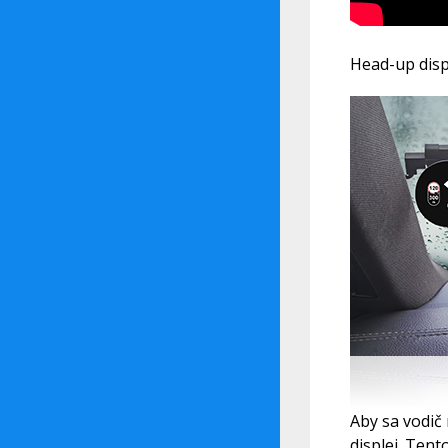
Head-up disp
Aby sa vodič
displej. Ten