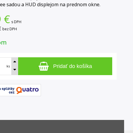
ee sadou a HUD displejom na prednom okne.
9
€
s DPH
€
bez DPH
om
Pridať do košíka
ks