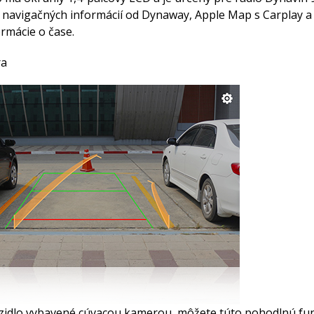
 navigačných informácií od Dynaway, Apple Map s Carplay a
ormácie o čase.
ra
ozidlo vybavené cúvacou kamerou, môžete túto pohodlnú fun