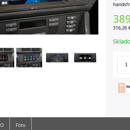
handsfr
38
316,26 
Sklad
EO
Foto