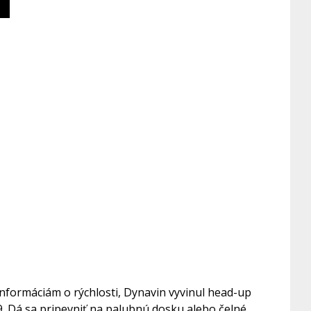
informáciám o rýchlosti, Dynavin vyvinul head-up
9. Dá sa pripevniť na palubnú dosku alebo čelné