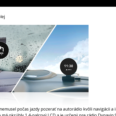
lej
 nemusel počas jazdy pozerať na autorádio kvôli navigácii a 
to má okrúhly 1,4-palcový LCD a je určený pre rádio Dynavin 