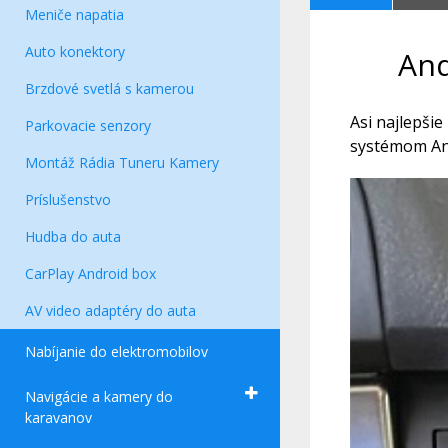
Meniče napatia
Auto konektory
And
Brzdové svetlá s kamerou
Asi najlepši
Parkovacie senzory
systémom An
Montáž Rádia Tuneru Kamery
Príslušenstvo
Hudba do auta
CarPlay Android box
AV video adaptéry do auta
Nabíjanie do elektromobilov
Navigácie a kamery do
karavanov