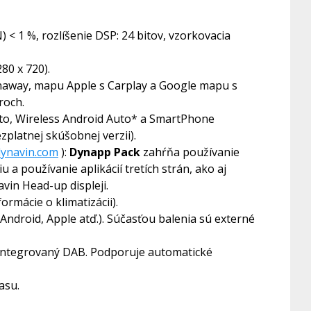
< 1 %, rozlíšenie DSP: 24 bitov, vzorkovacia
80 x 720).
ynaway, mapu Apple s Carplay a Google mapu s
roch.
uto, Wireless Android Auto* a SmartPhone
platnej skúšobnej verzii).
.dynavin.com
):
Dynapp Pack
zahŕňa používanie
ciu a používanie aplikácií tretích strán, ako aj
vin Head-up displeji.
rmácie o klimatizácii).
ndroid, Apple atď.). Súčasťou balenia sú externé
integrovaný DAB. Podporuje automatické
asu.