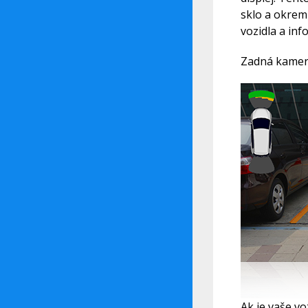
sklo a okrem
vozidla a inf
Zadná kame
Ak je vaše v