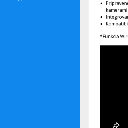
Pripraven
kamerami 
Integrovan
Kompatibi
*Funkcia Wir