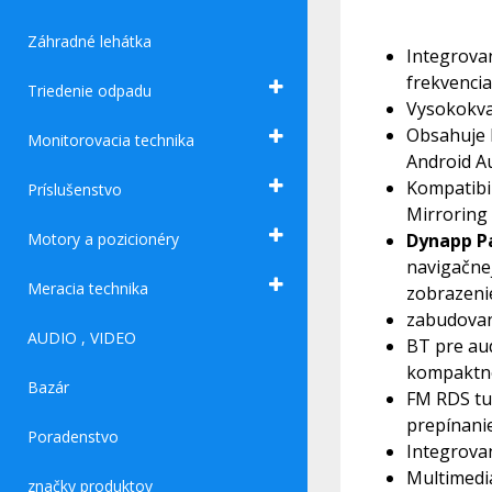
Záhradné lehátka
Integrovan
frekvencia:
Triedenie odpadu
Vysokokval
Obsahuje 
Monitorovacia technika
Android Au
Kompatibi
Príslušenstvo
Mirroring
Motory a pozicionéry
Dynapp P
navigačnej
Meracia technika
zobrazenie
zabudovaný
AUDIO , VIDEO
BT pre aud
kompakt
Bazár
FM RDS tu
prepínani
Poradenstvo
Integrova
Multimedi
značky produktov