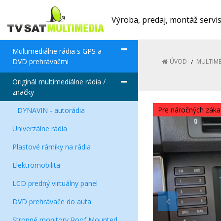
Výroba, predaj, montáž servi
Multimediálne rádia s GPS a
DVD prehrávačmi
ÚVOD
MULTIME
Originál multimediálne rádia /
značky
Pre náročných záka
DYNAVIN - autorádia
Univerzálne rádia
Plastové rámiky na rádia
Elektromobilita
LCD predný virtuálny panel
DVD prehrávače do auta
Stropné monitory Roof Mounted