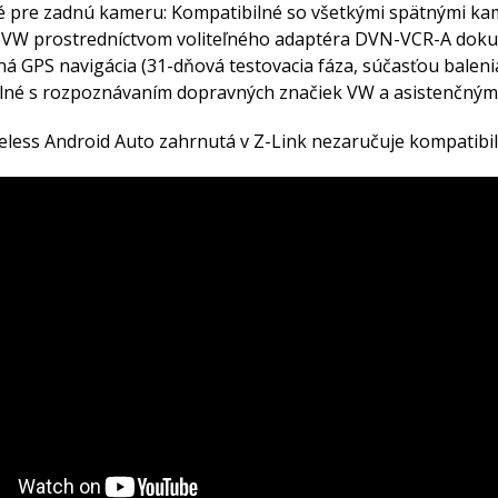
é pre zadnú kameru: Kompatibilné so všetkými spätnými kam
VW prostredníctvom voliteľného adaptéra DVN-VCR-A dokup
á GPS navigácia (31-dňová testovacia fáza, súčasťou balen
lné s rozpoznávaním dopravných značiek VW a asistenčným
eless Android Auto zahrnutá v Z-Link nezaručuje kompatibil