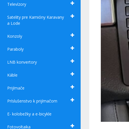
Televízory
Satelity pre Kamióny Karavany
a Lode
Konzoly
Paraboly
LNB konvertory
Káble
Prijímače
Príslušenstvo k prijímačom
E- kolobežky a e-bicykle
Fotovoltaika