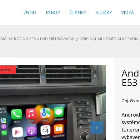
s
ÚVOD
ESHOP
ČLÁNKY
SLUŽBY
VIDEÁ
DIÁLNE RÁDIA S GPS A DVD PREHRÁVAČMI
ORIGINÁL MULTIMEDIÁLNE RÁDIA 
zníkov
And
E53
Obj. čislo:
Android
systém
tunerom
vybaven