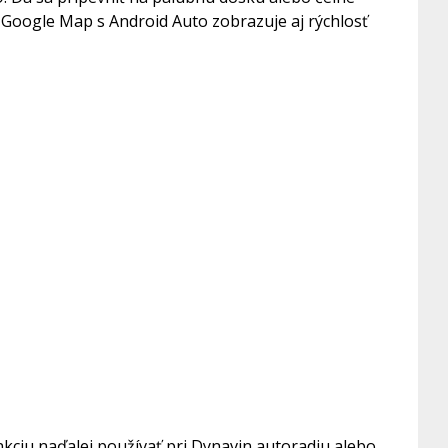
 Google Map s Android Auto zobrazuje aj rýchlosť
kciu naďalej používať pri Dynavin autoradiu alebo