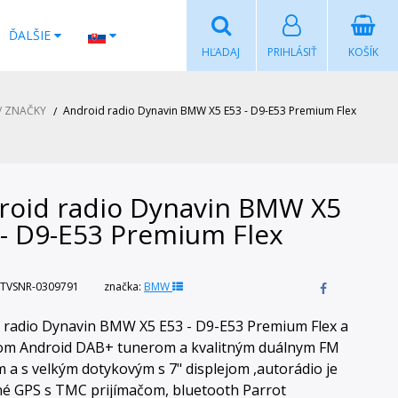
ĎALŠIE
HĽADAJ
PRIHLÁSIŤ
KOŠÍK
/ ZNAČKY
Android radio Dynavin BMW X5 E53 - D9-E53 Premium Flex
roid radio Dynavin BMW X5
 - D9-E53 Premium Flex
TVSNR-0309791
značka:
BMW
 radio Dynavin BMW X5 E53 - D9-E53 Premium Flex a
om Android DAB+ tunerom a kvalitným duálnym FM
 a s velkým dotykovým s 7" displejom ,autorádio je
é GPS s TMC prijímačom, bluetooth Parrot