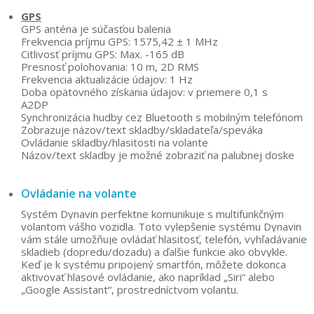
GPS
GPS anténa je súčasťou balenia
Frekvencia príjmu GPS: 1575,42 ± 1 MHz
Citlivosť príjmu GPS: Max. -165 dB
Presnosť polohovania: 10 m, 2D RMS
Frekvencia aktualizácie údajov: 1 Hz
Doba opätovného získania údajov: v priemere 0,1 s
A2DP
Synchronizácia hudby cez Bluetooth s mobilným telefónom
Zobrazuje názov/text skladby/skladateľa/speváka
Ovládanie skladby/hlasitosti na volante
Názov/text skladby je možné zobraziť na palubnej doske
Ovládanie na volante
Systém Dynavin perfektne komunikuje s multifunkčným
volantom vášho vozidla. Toto vylepšenie systému Dynavin
vám stále umožňuje ovládať hlasitosť, telefón, vyhľadávanie
skladieb (dopredu/dozadu) a ďalšie funkcie ako obvykle.
Keď je k systému pripojený smartfón, môžete dokonca
aktivovať hlasové ovládanie, ako napríklad „Siri“ alebo
„Google Assistant“, prostredníctvom volantu.