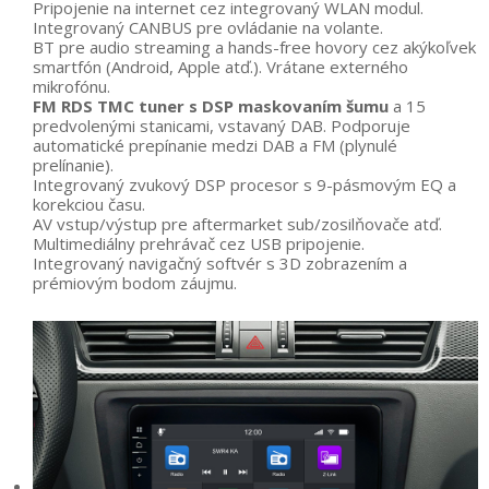
Pripojenie na internet cez integrovaný WLAN modul.
Integrovaný CANBUS pre ovládanie na volante.
BT pre audio streaming a hands-free hovory cez akýkoľvek
smartfón (Android, Apple atď.). Vrátane externého
mikrofónu.
FM RDS TMC tuner s DSP maskovaním šumu
a 15
predvolenými stanicami, vstavaný DAB. Podporuje
automatické prepínanie medzi DAB a FM (plynulé
prelínanie).
Integrovaný zvukový DSP procesor s 9-pásmovým EQ a
korekciou času.
AV vstup/výstup pre aftermarket sub/zosilňovače atď.
Multimediálny prehrávač cez USB pripojenie.
Integrovaný navigačný softvér s 3D zobrazením a
prémiovým bodom záujmu.