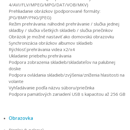
4/AVI/FLV/MPEG/MPG/DAT/VOB/MKV)
Prehliadanie obrázkov (podporované formáty:
JPG/BMP/PNG/JPEG)
Režim prehrávania: náhodné prehrávanie / slučka jednej
skladby / slučka všetkých skladieb / slučka priečinkov
Obrázok je možné nastaviť ako domovskú obrazovku
Synchronizácia obrázkov albumov skladieb
Rýchlosť prehrávania videa x2/x4
Ukladanie priebehu prehrávania
Podpora zobrazenia skladieb/skladateľov na palubnej
doske
Podpora ovládania skladieb/zvýšenia/zníženia hlasitosti na
volante
Vyhľadávanie podľa názvu súboru/priečinka
Podpora pamäťových zariadení USB s kapacitou až 256 GB
Obrazovka
Displej: 8-palcový