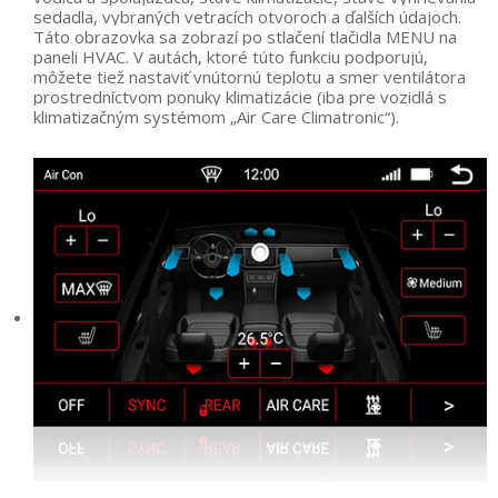
sedadla, vybraných vetracích otvoroch a ďalších údajoch.
Táto obrazovka sa zobrazí po stlačení tlačidla MENU na
paneli HVAC. V autách, ktoré túto funkciu podporujú,
môžete tiež nastaviť vnútornú teplotu a smer ventilátora
prostredníctvom ponuky klimatizácie (iba pre vozidlá s
klimatizačným systémom „Air Care Climatronic“).