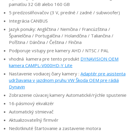
pamäťou 32 GB alebo 160 GB
5 predzosilňovačov (3 V, predné / zadné / subwoofer)
Integrácia CANBUS
Jazyk ponuky: Angličtina / Nemčina / Francúzština /
Španielčina / Portugalčina / Holandčina / Taliančina /
Poľština / Dánčina / Čeština / Fínčina
Podporuje vstupy pre kamery AHD / NTSC / PAL
vhodná kamera pre tento produkt
DYNAVISION OEM
kamera CAMPL-V000HD-Y Lite
Nastavenie vodiacej čiary kamery :
Adaptér pre asistenta
udržiavania v jazdnom pruhu VW Škoda OEM pre rádiá
Dynavin
Zobrazenie cúvacej kamery Automatické/rýchle spustenie
16-pásmový ekvalizér
Automatický stmievač
Aktualizovateľný firmvér
Nedotknuté štartovanie a zastavenie motora