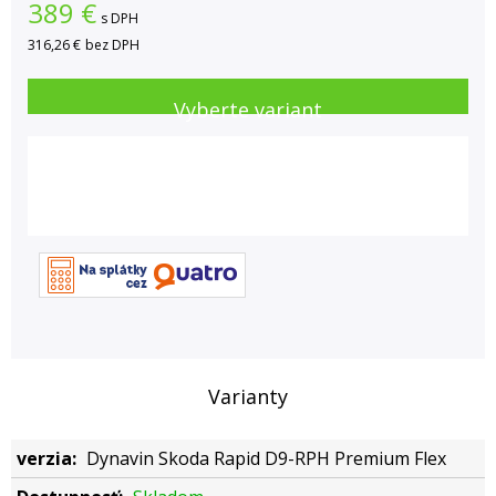
389
€
s DPH
316,26 €
bez DPH
Vyberte variant
Varianty
Dynavin Skoda Rapid D9-RPH Premium Flex