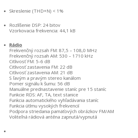
Skreslenie (THD+N) < 1%
Rozlíšenie DSP: 24 bitov
Vzorkovacia frekvencia: 44,1 kB
Rádio
Frekvenčný rozsah FM: 87,5 – 108,0 MHz
Frekvenčný rozsah AM: 530 – 1710 kHz
Citlivosť FM: 5-6 dB
Citlivosť zastavenia FM: 22 dB
Citlivosť zastavenia AM: 21 dB
S ľavým a pravým stereo kanálom
Pomer signálu k šumu: 56 dB
Manuálne prednastavenie staníc pre 15 staníc
Funkcie RDS: AF, TA, text stanice
Funkcia automatického vyhľadávania staníc
Funkcia útlmu vysokých frekvencií
Podpora striedania pamäťových obrázkov FM/AM
Voliteľná rádiová anténa zapnutá/vypnutá