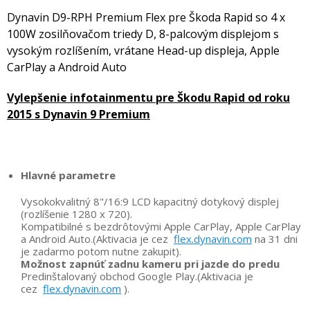
Dynavin D9-RPH Premium Flex pre Škoda Rapid so 4 x
100W zosilňovačom triedy D, 8-palcovým displejom s
vysokým rozlíšením, vrátane Head-up displeja, Apple
CarPlay a Android Auto
Vylepšenie infotainmentu pre Škodu Rapid od roku
2015 s Dynavin 9 Premium
Hlavné parametre
Vysokokvalitný 8"/16:9 LCD kapacitný dotykový displej
(rozlíšenie 1280 x 720).
Kompatibilné s bezdrôtovými Apple CarPlay, Apple CarPlay
a Android Auto.(Aktivacia je cez
flex.dynavin.com
na 31 dni
je zadarmo potom nutne zakupit).
Možnost zapnúť zadnu kameru pri jazde do predu
Predinštalovaný obchod Google Play.(Aktivacia je
cez
flex.dynavin.com
).