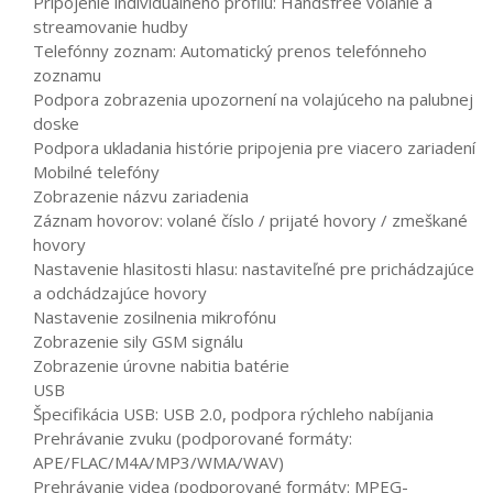
Pripojenie individuálneho profilu: Handsfree volanie a
streamovanie hudby
Telefónny zoznam: Automatický prenos telefónneho
zoznamu
Podpora zobrazenia upozornení na volajúceho na palubnej
doske
Podpora ukladania histórie pripojenia pre viacero zariadení
Mobilné telefóny
Zobrazenie názvu zariadenia
Záznam hovorov: volané číslo / prijaté hovory / zmeškané
hovory
Nastavenie hlasitosti hlasu: nastaviteľné pre prichádzajúce
a odchádzajúce hovory
Nastavenie zosilnenia mikrofónu
Zobrazenie sily GSM signálu
Zobrazenie úrovne nabitia batérie
USB
Špecifikácia USB: USB 2.0, podpora rýchleho nabíjania
Prehrávanie zvuku (podporované formáty:
APE/FLAC/M4A/MP3/WMA/WAV)
Prehrávanie videa (podporované formáty: MPEG-