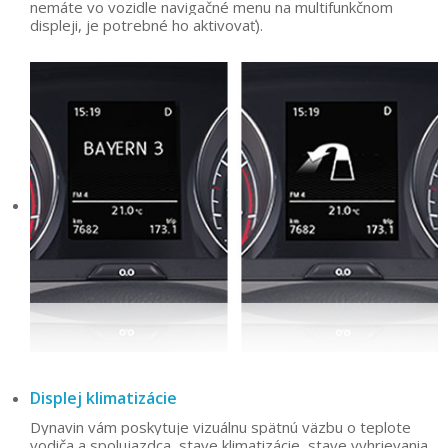
nemáte vo vozidle navigačné menu na multifunkčnom
displeji, je potrebné ho aktivovať).
Displej klimatizácie
Dynavin vám poskytuje vizuálnu spätnú väzbu o teplote
vodiča a spolujazdca, stave klimatizácie, stave vyhrievania