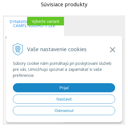
Súvisiace produkty
Vyberte variant
DYNAVISION OEM kamera
CAMPL-V000HD-Y Lite
Vaše nastavenie cookies
Súbory cookie nám pomáhajú pri poskytovaní služieb
pre vás. Umožňujú spoznať a zapamätať si vaše
preferencie.
Prijať
170
€
s DPH
138,21 €
bez DPH
Nastaviť
Skladom
Odmietnuť