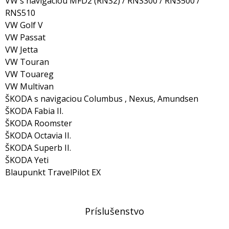
VW s navigaciou MFD2 (RNS2) / RNS300 / RNS500 /
RNS510
VW Golf V
VW Passat
VW Jetta
VW Touran
VW Touareg
VW Multivan
ŠKODA s navigaciou Columbus , Nexus, Amundsen
ŠKODA Fabia II.
ŠKODA Roomster
ŠKODA Octavia II.
ŠKODA Superb II.
ŠKODA Yeti
Blaupunkt TravelPilot EX
Príslušenstvo