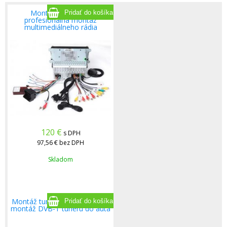
Montáž autorádia,
profesionálna montáž
multimediálneho rádia
120
€
s DPH
97,56 €
bez DPH
Skladom
Montáž tuneru, profesionálna
montáž DVB-T tuneru do auta