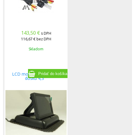
143,50
€
s DPH
116,67 €
bez DPH
Skladom
LCD monitor na palubnú
dosku 4,3 "