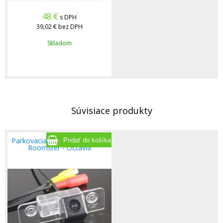
48
€
s DPH
39,02 €
bez DPH
Skladom
Súvisiace produkty
Parkovacia kamera pre Škoda
Roomster - Octavia