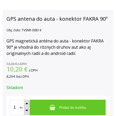
GPS antena do auta - konektor FAKRA 90°
Obj. čislo:
TVSNR-00814
GPS magnetická anténa do auta - konektor FAKRA
90° je vhodná do rôznych druhov aut ako aj
originalnych radii a do android radií.
13,33 €
s DPH
10,20
€
s DPH
8,29 €
bez DPH
Skladom
ks
Pridať do košíka