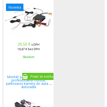
Novinka
20,50
€
s DPH
16,67 €
bez DPH
Skladom
Montáž parkovacej kamery,
profesionálna montáž
parkovacej kamery do auta a
autoradia