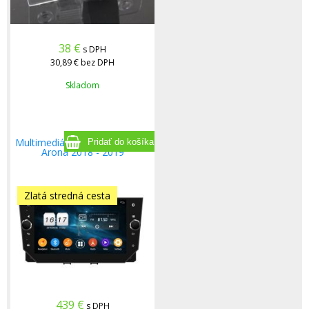
38
€
s DPH
30,89 €
bez DPH
Skladom
Multimediálne rádio Seat Ibiza
Arona 2018 - 2019
Zlatá stredná cesta
439
€
s DPH