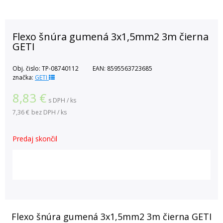
Flexo šnúra gumená 3x1,5mm2 3m čierna
GETI
Obj. čislo:
TP-08740112
EAN:
8595563723685
značka:
GETI
8,83
€
s DPH / ks
7,36 €
bez DPH / ks
Predaj skončil
Flexo šnúra gumená 3x1,5mm2 3m čierna GETI