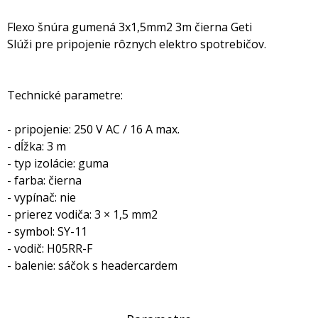
Flexo šnúra gumená 3x1,5mm2 3m čierna Geti
Slúži pre pripojenie rôznych elektro spotrebičov.
Technické parametre:
- pripojenie: 250 V AC / 16 A max.
- dĺžka: 3 m
- typ izolácie: guma
- farba: čierna
- vypínač: nie
- prierez vodiča: 3 × 1,5 mm2
- symbol: SY-11
- vodič: H05RR-F
- balenie: sáčok s headercardem