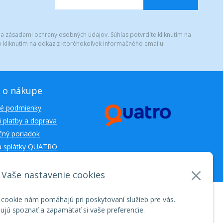
 a zásadami ochrany osobných údajov. Súhlas potvrdíte kliknutím na
 kliknutím na odkaz z ktoréhokoľvek informačného emailu.
 o nákupe
é podmienky
 platby a doprava
ný poriadok
a splátky QUATRO
Vaše nastavenie cookies
nosti WEBYGROUP • dbart
zvyšovanie návštevnosti
•
 cookie nám pomáhajú pri poskytovaní služieb pre vás.
jú spoznať a zapamätať si vaše preferencie.