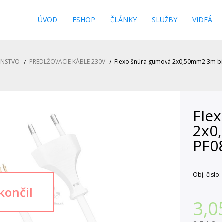
s
ÚVOD
ESHOP
ČLÁNKY
SLUŽBY
VIDEÁ
ENSTVO
PREDLŽOVACIE KÁBLE 230V
Flexo šnúra gumová 2x0,50mm2 3m bi
Fle
2x0
PF0
Obj. čislo:
3,0