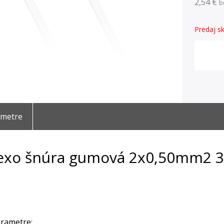
2,54 €
b
Predaj sk
ametre
exo šnúra gumová 2x0,50mm2 3
rametre: