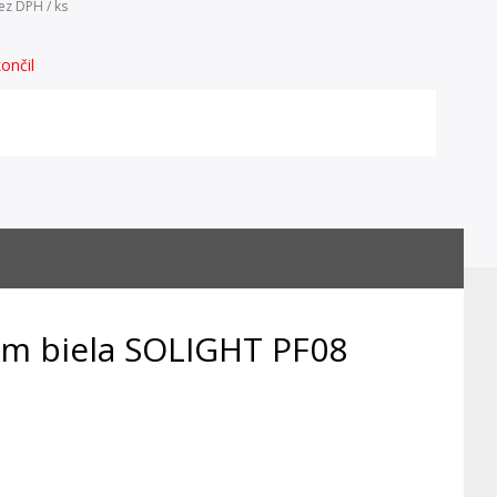
ez DPH / ks
ončil
m biela SOLIGHT PF08