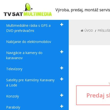
Výroba, predaj, montáž servi
Multimediálne rádia s GPS a
DVD prehrávačmi
ÚVOD
PRÍSLUŠ
Nabíjanie do elektromobilov
Navigácie a kamery do
karavanov
Televízory
Satelity pre Kamióny Karavany
a Lode
Konzoly
Paraboly