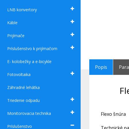
LNB konvertory
Káble
Prijímače
Príslušenstvo k prijímačom
E- kolobežky a e-bicykle
Popis
Par
Fotovoltaika
Záhradné lehátka
Fl
Triedenie odpadu
Monitorovacia technika
Flexo šnúra
Príslušenstvo
Technické pa