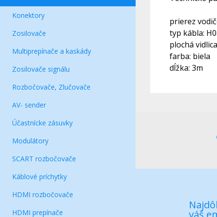
Konektory
prierez vodi
typ kábla: H
Zosilovače
plochá vidlic
Multiprepínače a kaskády
farba: biela
dĺžka: 3m
Zosilovače signálu
Rozbočovače, Zlučovače
AV- sender
Účastnícke zásuvky
Modulátory
SCART rozbočovače
Káblové príchytky
HDMI rozbočovače
Najdôl
HDMI prepínače
váš em