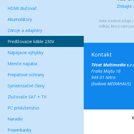
Získajte
HDMI zlučovač
Akumulátory
Vaše osobné údaje (e
odkaz, ktorý vám po
Zdroje a adaptéry
Predlžovacie káble 230V
Napájacie výhybky
Kontakt
Meniče napätia
TVsat Multimedia s.r.
Fraňa Mojtu 18
Prepäťové ochrany
949 01 Nitra
(budova MEDIAHAUS)
Symetrizačné členy
Zlučovače SAT + TV
PC príslušenstvo
©
Naradie
Powerbanky