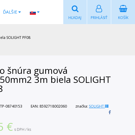
ĎALŠIE
HĽADAJ
PRIHLÁSIŤ
KOŠÍK
ela SOLIGHT PF08
xo šnúra gumová
,50mm2 3m biela SOLIGHT
8
TP-08740153
EAN:
8592718002060
značka:
SOLIGHT
5
€
s DPH / ks