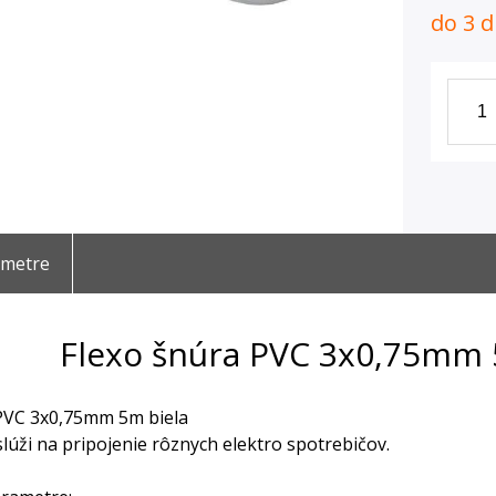
do 3 d
ametre
Flexo šnúra PVC 3x0,75mm 
PVC 3x0,75mm 5m biela
úži na pripojenie rôznych elektro spotrebičov.