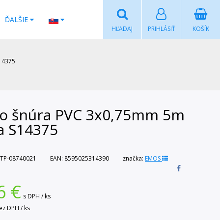
ĎALŠIE
HĽADAJ
PRIHLÁSIŤ
KOŠÍK
14375
xo šnúra PVC 3x0,75mm 5m
a S14375
TP-08740021
EAN:
8595025314390
značka:
EMOS
6
€
s DPH / ks
ez DPH / ks