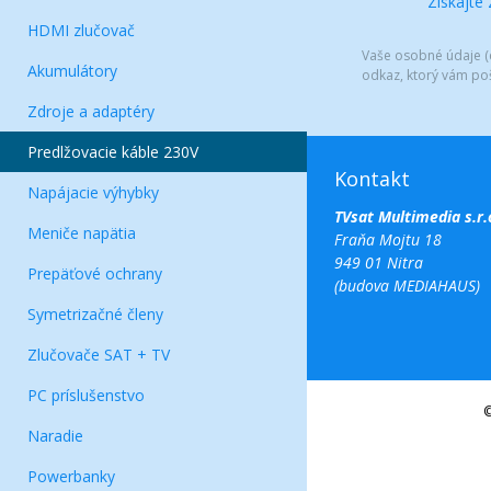
Získajte
HDMI zlučovač
Vaše osobné údaje (e
Akumulátory
odkaz, ktorý vám po
Zdroje a adaptéry
Predlžovacie káble 230V
Kontakt
Napájacie výhybky
TVsat Multimedia s.r.
Meniče napätia
Fraňa Mojtu 18
949 01 Nitra
Prepäťové ochrany
(budova MEDIAHAUS)
Symetrizačné členy
Zlučovače SAT + TV
PC príslušenstvo
©
Naradie
Powerbanky