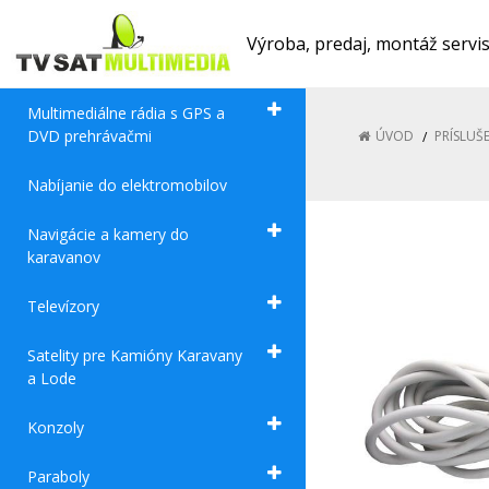
Výroba, predaj, montáž servi
Multimediálne rádia s GPS a
DVD prehrávačmi
ÚVOD
PRÍSLUŠ
Nabíjanie do elektromobilov
Navigácie a kamery do
karavanov
Televízory
Satelity pre Kamióny Karavany
a Lode
Konzoly
Paraboly