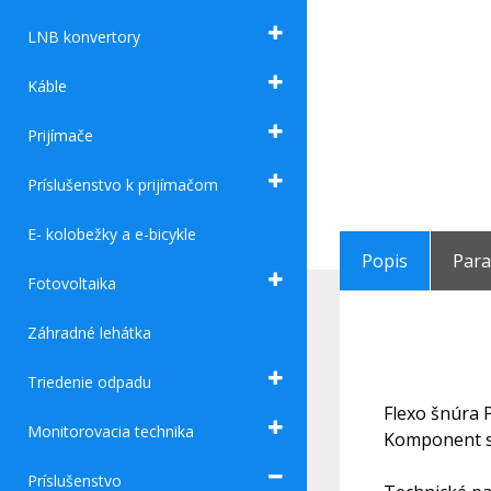
LNB konvertory
Káble
Prijímače
Príslušenstvo k prijímačom
E- kolobežky a e-bicykle
Popis
Par
Fotovoltaika
Záhradné lehátka
Triedenie odpadu
Flexo šnúra 
Monitorovacia technika
Komponent sl
Príslušenstvo