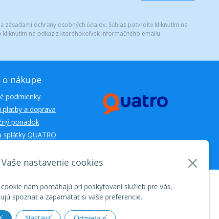
 a zásadami ochrany osobných údajov. Súhlas potvrdíte kliknutím na
 kliknutím na odkaz z ktoréhokoľvek informačného emailu.
 o nákupe
é podmienky
 platby a doprava
ný poriadok
a splátky QUATRO
Vaše nastavenie cookies
nosti WEBYGROUP • dbart
zvyšovanie návštevnosti
•
 cookie nám pomáhajú pri poskytovaní služieb pre vás.
jú spoznať a zapamätať si vaše preferencie.
Nastaviť
ť
Odmietnuť