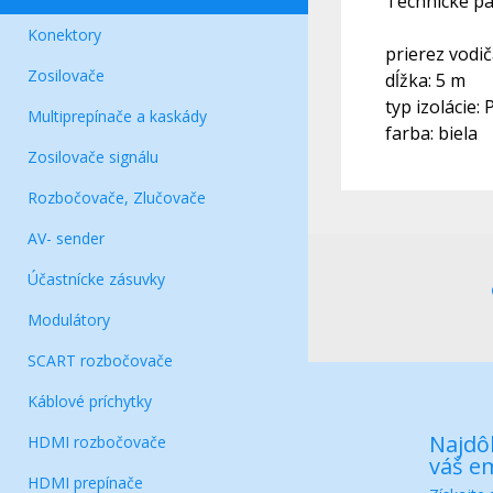
Technické pa
Konektory
prierez vodi
Zosilovače
dĺžka: 5 m
typ izolácie:
Multiprepínače a kaskády
farba: biela
Zosilovače signálu
Rozbočovače, Zlučovače
AV- sender
Účastnícke zásuvky
Modulátory
SCART rozbočovače
Káblové príchytky
Najdôl
HDMI rozbočovače
váš em
HDMI prepínače