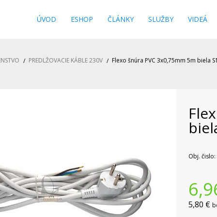
s
ÚVOD
ESHOP
ČLÁNKY
SLUŽBY
VIDEÁ
ENSTVO
PREDLŽOVACIE KÁBLE 230V
Flexo šnúra PVC 3x0,75mm 5m biela S
Fle
biel
Obj. čislo:
6,9
5,80 €
b