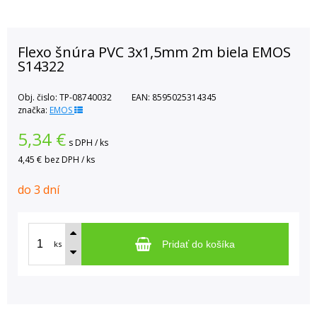
Flexo šnúra PVC 3x1,5mm 2m biela EMOS
S14322
Obj. čislo:
TP-08740032
EAN:
8595025314345
značka:
EMOS
5,34
€
s DPH / ks
4,45 €
bez DPH / ks
do 3 dní
ks
Pridať do košíka