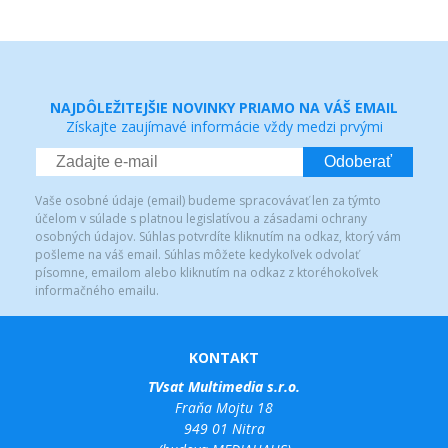
NAJDÔLEŽITEJŠIE NOVINKY PRIAMO NA VÁŠ EMAIL
Získajte zaujímavé informácie vždy medzi prvými
Odoberať
Vaše osobné údaje (email) budeme spracovávať len za týmto
účelom v súlade s platnou legislatívou a zásadami ochrany
osobných údajov. Súhlas potvrdíte kliknutím na odkaz, ktorý vám
pošleme na váš email. Súhlas môžete kedykoľvek odvolať
písomne, emailom alebo kliknutím na odkaz z ktoréhokoľvek
informačného emailu.
KONTAKT
TVsat Multimedia s.r.o.
Fraňa Mojtu 18
949 01 Nitra