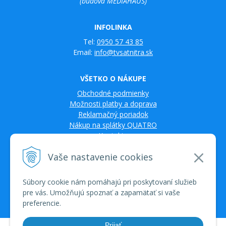
(budova MEDIAHAUS)
INFOLINKA
Tel:
0950 57 43 85
Email:
info@tvsatnitra.sk
VŠETKO O NÁKUPE
Obchodné podmienky
Možnosti platby a doprava
Reklamačný poriadok
Nákup na splátky QUATRO
Kontakty
Vaše nastavenie cookies
Súbory cookie nám pomáhajú pri poskytovaní služieb
pre vás. Umožňujú spoznať a zapamätať si vaše
preferencie.
Prijať