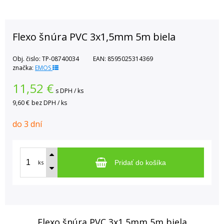
Flexo šnúra PVC 3x1,5mm 5m biela
Obj. čislo:
TP-08740034
EAN:
8595025314369
značka:
EMOS
11,52
€
s DPH / ks
9,60 €
bez DPH / ks
do 3 dní
ks
Pridať do košíka
Flexo šnúra PVC 3x1,5mm 5m biela