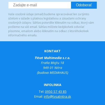
Odoberať
Vaše osobné údaje (email) budeme spracovávať len za týmto
účelom v súlade s platnou legislatívou a zásadami ochrany
osobných údajov. Súhlas potvrdíte kliknutím na odkaz, ktorý vám
pošleme na váš email. Súhlas môžete kedykoľvek odvolať
písomne, emailom alebo kliknutím na odkaz z ktoréhokoľvek
informačného emailu.
KONTAKT
TVsat Multimedia s.r.o.
Fraňa Mojtu 18
949 01 Nitra
(budova MEDIAHAUS)
INFOLINKA
Tel:
0950 57 43 85
Email:
info@tvsatnitra.sk