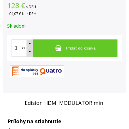
128
€
s DPH
104,07 €
bez DPH
Skladom
ks
Pridať do košíka
Edision HDMI MODULATOR mini
Prílohy na stiahnutie