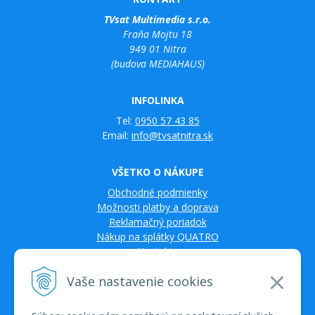
TVsat Multimedia s.r.o.
Fraňa Mojtu 18
949 01 Nitra
(budova MEDIAHAUS)
INFOLINKA
Tel:
0950 57 43 85
Email:
info@tvsatnitra.sk
VŠETKO O NÁKUPE
Obchodné podmienky
Možnosti platby a doprava
Reklamačný poriadok
Nákup na splátky QUATRO
Kontakty
Vaše nastavenie cookies