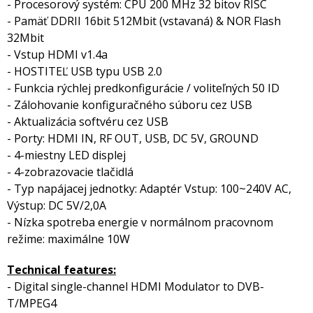
- Procesorový systém: CPU 200 MHz 32 bitov RISC
- Pamäť DDRII 16bit 512Mbit (vstavaná) & NOR Flash
32Mbit
- Vstup HDMI v1.4a
- HOSTITEĽ USB typu USB 2.0
- Funkcia rýchlej predkonfigurácie / voliteľných 50 ID
- Zálohovanie konfiguračného súboru cez USB
- Aktualizácia softvéru cez USB
- Porty: HDMI IN, RF OUT, USB, DC 5V, GROUND
- 4-miestny LED displej
- 4-zobrazovacie tlačidlá
- Typ napájacej jednotky: Adaptér Vstup: 100~240V AC,
Výstup: DC 5V/2,0A
- Nízka spotreba energie v normálnom pracovnom
režime: maximálne 10W
Technical features:
- Digital single-channel HDMI Modulator to DVB-
T/MPEG4