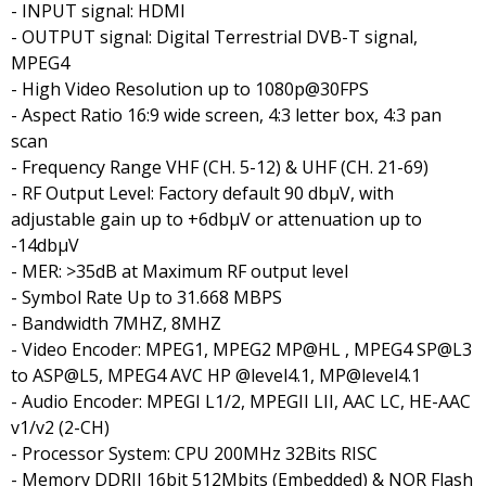
- INPUT signal: HDMI
- OUTPUT signal: Digital Terrestrial DVB-T signal,
MPEG4
- High Video Resolution up to 1080p@30FPS
- Aspect Ratio 16:9 wide screen, 4:3 letter box, 4:3 pan
scan
- Frequency Range VHF (CH. 5-12) & UHF (CH. 21-69)
- RF Output Level: Factory default 90 dbμV, with
adjustable gain up to +6dbμV or attenuation up to
-14dbμV
- MER: >35dB at Maximum RF output level
- Symbol Rate Up to 31.668 MBPS
- Bandwidth 7MHZ, 8MHZ
- Video Encoder: MPEG1, MPEG2 MP@HL , MPEG4 SP@L3
to ASP@L5, MPEG4 AVC HP @level4.1, MP@level4.1
- Audio Encoder: MPEGI L1/2, MPEGII LII, AAC LC, HE-AAC
v1/v2 (2-CH)
- Processor System: CPU 200MHz 32Bits RISC
- Memory DDRII 16bit 512Mbits (Embedded) & NOR Flash