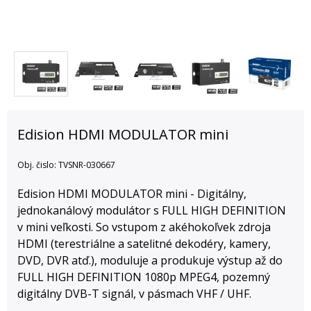
Edision HDMI MODULATOR mini
Obj. čislo:
TVSNR-030667
Edision HDMI MODULATOR mini - Digitálny,
jednokanálový modulátor s FULL HIGH DEFINITION
v mini veľkosti. So vstupom z akéhokoľvek zdroja
HDMI (terestriálne a satelitné dekodéry, kamery,
DVD, DVR atď.), moduluje a produkuje výstup až do
FULL HIGH DEFINITION 1080p MPEG4, pozemný
digitálny DVB-T signál, v pásmach VHF / UHF.