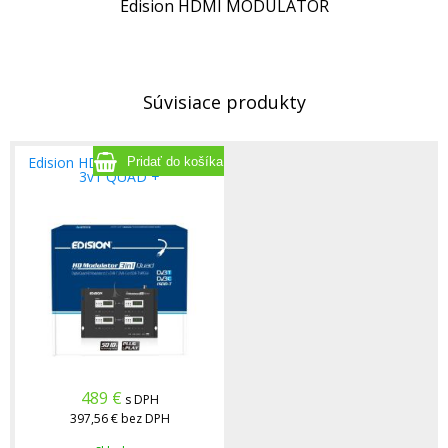
Edision HDMI MODULATOR
Súvisiace produkty
Edision HDMI MODULÁTOR
3v1 QUAD +
489
€
s DPH
397,56 €
bez DPH