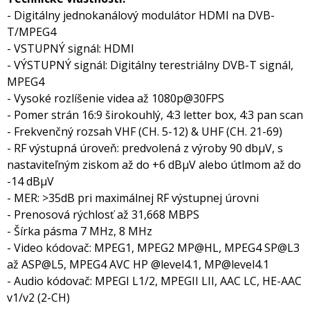
- Digitálny jednokanálový modulátor HDMI na DVB-
T/MPEG4
- VSTUPNÝ signál: HDMI
- VÝSTUPNÝ signál: Digitálny terestriálny DVB-T signál,
MPEG4
- Vysoké rozlíšenie videa až 1080p@30FPS
- Pomer strán 16:9 širokouhlý, 4:3 letter box, 4:3 pan scan
- Frekvenčný rozsah VHF (CH. 5-12) & UHF (CH. 21-69)
- RF výstupná úroveň: predvolená z výroby 90 dbμV, s
nastaviteľným ziskom až do +6 dBμV alebo útlmom až do
-14 dBμV
- MER: >35dB pri maximálnej RF výstupnej úrovni
- Prenosová rýchlosť až 31,668 MBPS
- Šírka pásma 7 MHz, 8 MHz
- Video kódovač: MPEG1, MPEG2 MP@HL, MPEG4 SP@L3
až ASP@L5, MPEG4 AVC HP @level4.1, MP@level4.1
- Audio kódovač: MPEGI L1/2, MPEGII LII, AAC LC, HE-AAC
v1/v2 (2-CH)