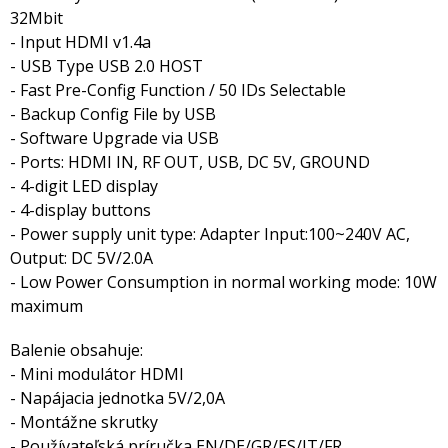
32Mbit
- Input HDMI v1.4a
- USB Type USB 2.0 HOST
- Fast Pre-Config Function / 50 IDs Selectable
- Backup Config File by USB
- Software Upgrade via USB
- Ports: HDMI IN, RF OUT, USB, DC 5V, GROUND
- 4-digit LED display
- 4-display buttons
- Power supply unit type: Adapter Input:100~240V AC,
Output: DC 5V/2.0A
- Low Power Consumption in normal working mode: 10W
maximum
Balenie obsahuje:
- Mini modulátor HDMI
- Napájacia jednotka 5V/2,0A
- Montážne skrutky
- Používateľská príručka EN/DE/GR/ES/IT/FR