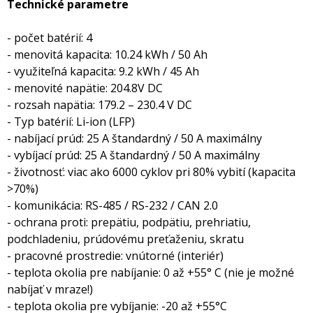
Technické parametre
- počet batérií: 4
- menovitá kapacita: 10.24 kWh / 50 Ah
- využiteľná kapacita: 9.2 kWh / 45 Ah
- menovité napätie: 204.8V DC
- rozsah napätia: 179.2 – 230.4 V DC
- Typ batérií: Li-ion (LFP)
- nabíjací prúd: 25 A štandardný / 50 A maximálny
- vybíjací prúd: 25 A štandardný / 50 A maximálny
- životnosť: viac ako 6000 cyklov pri 80% vybití (kapacita
>70%)
- komunikácia: RS-485 / RS-232 / CAN 2.0
- ochrana proti: prepätiu, podpätiu, prehriatiu,
podchladeniu, prúdovému preťaženiu, skratu
- pracovné prostredie: vnútorné (interiér)
- teplota okolia pre nabíjanie: 0 až +55° C (nie je možné
nabíjať v mraze!)
- teplota okolia pre vybíjanie: -20 až +55°C