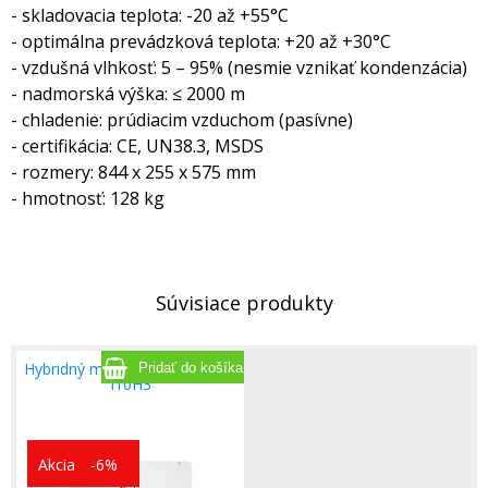
- skladovacia teplota: -20 až +55°C
- optimálna prevádzková teplota: +20 až +30°C
- vzdušná vlhkosť: 5 – 95% (nesmie vznikať kondenzácia)
- nadmorská výška: ≤ 2000 m
- chladenie: prúdiacim vzduchom (pasívne)
- certifikácia: CE, UN38.3, MSDS
- rozmery: 844 x 255 x 575 mm
- hmotnosť: 128 kg
Súvisiace produkty
Hybridný menič 10kW Geti GF-
I10H3
Akcia
-6%