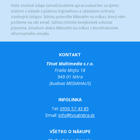
Vaše osobné údaje (email) budeme spracovávať len za týmto
účelom v súlade s platnou legislatívou a zásadami ochrany
osobných údajov. Súhlas potvrdíte kliknutím na odkaz, ktorý vám
pošleme na váš email. Súhlas môžete kedykoľvek odvolať
písomne, emailom alebo kliknutím na odkaz z ktoréhokoľvek
informačného emailu.
KONTAKT
TVsat Multimedia s.r.o.
Fraňa Mojtu 18
949 01 Nitra
(budova MEDIAHAUS)
INFOLINKA
Tel:
0950 57 43 85
Email:
info@tvsatnitra.sk
VŠETKO O NÁKUPE