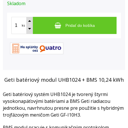
Skladom
ks
Pridať do košíka
Geti batériový modul UHB1024 + BMS 10,24 kWh
Geti batériový systém UHB1024 je tvorený štyrmi
vysokonapäťovými batériami a BMS Geti riadiacou
jednotkou, navrhnutou presne pre použitie s hybridným
trojfázovým meničom Geti GF-I10H3.
BMS modul pracuje s komunikačným protokolom