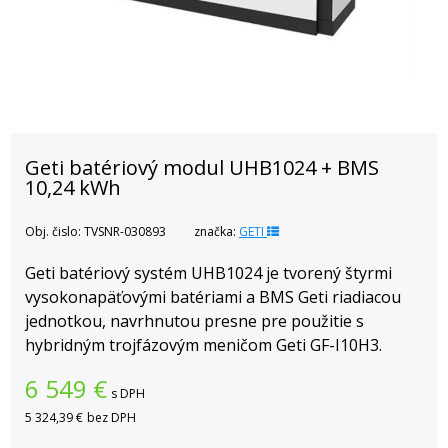
Geti batériový modul UHB1024 + BMS
10,24 kWh
Obj. čislo:
TVSNR-030893
značka:
GETI
Geti batériový systém UHB1024 je tvorený štyrmi
vysokonapäťovými batériami a BMS Geti riadiacou
jednotkou, navrhnutou presne pre použitie s
hybridným trojfázovým meničom Geti GF-I10H3.
6 549
€
s DPH
5 324,39 €
bez DPH